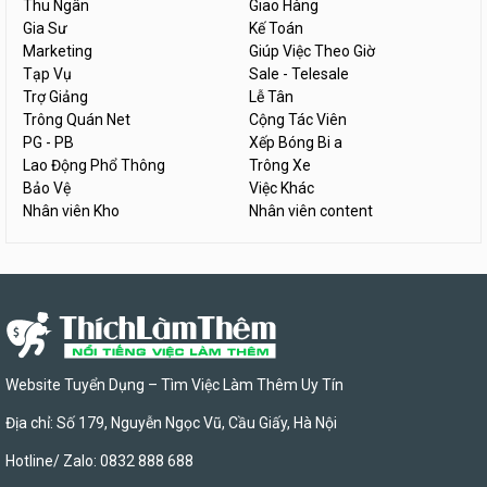
Thu Ngân
Giao Hàng
Gia Sư
Kế Toán
Marketing
Giúp Việc Theo Giờ
Tạp Vụ
Sale - Telesale
Trợ Giảng
Lễ Tân
Trông Quán Net
Cộng Tác Viên
PG - PB
Xếp Bóng Bi a
Lao Động Phổ Thông
Trông Xe
Bảo Vệ
Việc Khác
Nhân viên Kho
Nhân viên content
Website Tuyển Dụng – Tìm Việc Làm Thêm Uy Tín
Địa chỉ: Số 179, Nguyễn Ngọc Vũ, Cầu Giấy, Hà Nội
Hotline/ Zalo: 0832 888 688