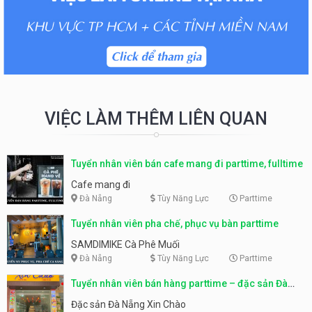
VIỆC LÀM THÊM LIÊN QUAN
Tuyển nhân viên bán cafe mang đi parttime, fulltime
Cafe mang đi
Đà Nẵng
Tùy Năng Lực
Parttime
Tuyển nhân viên pha chế, phục vụ bàn parttime
SAMDIMIKE Cà Phê Muối
Đà Nẵng
Tùy Năng Lực
Parttime
Tuyển nhân viên bán hàng parttime – đặc sản Đà
Nẵng
Đặc sản Đà Nẵng Xin Chào