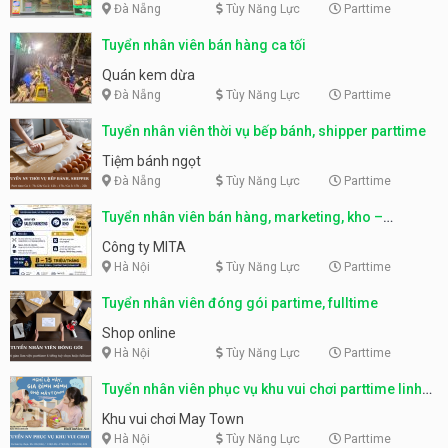
Đà Nẵng
Tùy Năng Lực
Parttime
Tuyển nhân viên bán hàng ca tối
Quán kem dừa
Đà Nẵng
Tùy Năng Lực
Parttime
Tuyển nhân viên thời vụ bếp bánh, shipper parttime
Tiệm bánh ngọt
Đà Nẵng
Tùy Năng Lực
Parttime
Tuyển nhân viên bán hàng, marketing, kho –
parttime, fulltime
Công ty MITA
Hà Nội
Tùy Năng Lực
Parttime
Tuyển nhân viên đóng gói partime, fulltime
Shop online
Hà Nội
Tùy Năng Lực
Parttime
Tuyển nhân viên phục vụ khu vui chơi parttime linh
động
Khu vui chơi May Town
Hà Nội
Tùy Năng Lực
Parttime