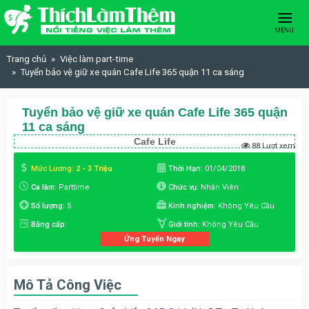
Skip to content
MENU
Trang chủ
Việc làm part-time
Tuyển bảo vệ giữ xe quán Cafe Life 365 quận 11 ca sáng
Tuyển bảo vệ giữ xe quán Cafe Life 365 quận
11 ca sáng
Cafe Life
88 Lượt xem
Mức Lương:
2 - 3 Triệu
Thời Hạn:
01/04/2018
Ca làm:
Parttime
Chức vụ:
Nhân Viên
Số lượng:
5
Kinh nghiệm:
Không Yêu Cầu
Bằng cấp:
Giới tính:
Không Yêu Cầu
Ứng Tuyển Ngay
Mô Tả Công Việc