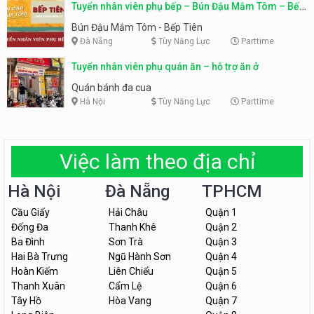
Tuyển nhân viên phụ bếp – Bún Đậu Mắm Tôm – Bếp
Tiên
Bún Đậu Mắm Tôm - Bếp Tiên
Đà Nẵng
Tùy Năng Lực
Parttime
Tuyển nhân viên phụ quán ăn – hỗ trợ ăn ở
Quán bánh đa cua
Hà Nội
Tùy Năng Lực
Parttime
Việc làm theo địa chỉ
Hà Nội
Đà Nẵng
TPHCM
Cầu Giấy
Hải Châu
Quận 1
Đống Đa
Thanh Khê
Quận 2
Ba Đình
Sơn Trà
Quận 3
Hai Bà Trưng
Ngũ Hành Sơn
Quận 4
Hoàn Kiếm
Liên Chiểu
Quận 5
Thanh Xuân
Cẩm Lệ
Quận 6
Tây Hồ
Hòa Vang
Quận 7