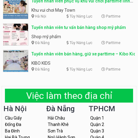
Tuyển nhân viên phục vụ khu vui chơi parttime linh
động
Khu vui chơi May Town
Hà Nội
Tùy Năng Lực
Parttime
Tuyển nhân viên tư vấn bán hàng shop mỹ phẩm
Shop mỹ phẩm
Đà Nẵng
Tùy Năng Lực
Parttime
Tuyển nhân viên bán hàng, giữ xe parttime – Kibo Kid
KIBO KIDS
Đà Nẵng
Tùy Năng Lực
Parttime
Việc làm theo địa chỉ
Hà Nội
Đà Nẵng
TPHCM
Cầu Giấy
Hải Châu
Quận 1
Đống Đa
Thanh Khê
Quận 2
Ba Đình
Sơn Trà
Quận 3
Hai Bà Trưng
Ngũ Hành Sơn
Quận 4