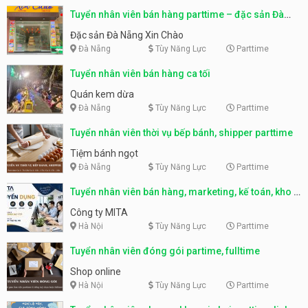
Tuyển nhân viên bán hàng parttime – đặc sản Đà
Nẵng
Đặc sản Đà Nẵng Xin Chào
Đà Nẵng
Tùy Năng Lực
Parttime
Tuyển nhân viên bán hàng ca tối
Quán kem dừa
Đà Nẵng
Tùy Năng Lực
Parttime
Tuyển nhân viên thời vụ bếp bánh, shipper parttime
Tiệm bánh ngọt
Đà Nẵng
Tùy Năng Lực
Parttime
Tuyển nhân viên bán hàng, marketing, kế toán, kho –
parttime, fulltime
Công ty MITA
Hà Nội
Tùy Năng Lực
Parttime
Tuyển nhân viên đóng gói partime, fulltime
Shop online
Hà Nội
Tùy Năng Lực
Parttime