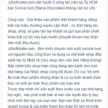
JchoKolate.com cần tuyển 5 cộng tác viên tại Tp.HCM
bán Socola tươi (Nama Chocolate) không cần bỏ vốn :
Công việc : Giới thiệu sản phẩm đến khách hàng, đăng
bán các kiểu, thường xuyên cập nhật… có đơn hàng alo
shop, shop sẽ giao tận tay khách và gửi bạn phần chiết
khấu bất cứ lúc nào bạn muốn (chuyển khoản hay nhận
tiền mặt đều được).
JchoKolate.com
: Bên mình chuyên sản xuất socola tươi
với nguyên liệu, công thức và dụng cụ chế biến shop đều
xách tay từ Nhật về (chủ shop làm việc bên Hàng không).
Bếp chính bên shop hiện cũng đang làm bánh cho một
nhà hàng của Nhật, shop cũng đã được Chi cục Vệ sinh
An toàn thực phẩm chứng nhận là cơ sơ kinh doanh đảm
bảo vệ sinh an toàn thực phẩm các bạn nhé.
Trước đây mình chỉ sản xuất theo order của các nhà hàng,
hội nghị… nay phát triển bán lẻ nên cần tuyển đại lý duy
nhất một đợt này các bạn nhé. Bạn nào thật sự thích kinh
doanh online & cần kiếm thêm thu nhập thì liên hệ mình