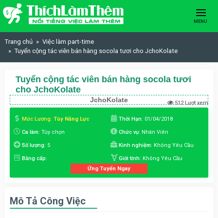
Skip to content
MENU
Trang chủ
Việc làm part-time
Tuyển cộng tác viên bán hàng socola tươi cho JchoKolate
Tuyển cộng tác viên bán hàng socola tươi
cho JchoKolate
JchoKolate
512 Lượt xem
Mức Lương:
Tùy Năng Lực
Thời Hạn:
01/04/2018
Ca làm:
Tùy chọn
Chức vụ:
Nhân Viên
Số lượng:
5
Kinh nghiệm:
Không Yêu Cầu
Bằng cấp:
Giới tính:
Không Yêu Cầu
Ứng Tuyển Ngay
Mô Tả Công Việc