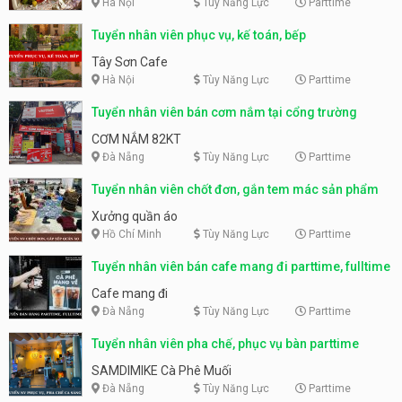
Hà Nội
Tùy Năng Lực
Parttime
Tuyển nhân viên phục vụ, kế toán, bếp
Tây Sơn Cafe
Hà Nội
Tùy Năng Lực
Parttime
Tuyển nhân viên bán cơm nắm tại cổng trường
CƠM NẮM 82KT
Đà Nẵng
Tùy Năng Lực
Parttime
Tuyển nhân viên chốt đơn, gắn tem mác sản phẩm
Xưởng quần áo
Hồ Chí Minh
Tùy Năng Lực
Parttime
Tuyển nhân viên bán cafe mang đi parttime, fulltime
Cafe mang đi
Đà Nẵng
Tùy Năng Lực
Parttime
Tuyển nhân viên pha chế, phục vụ bàn parttime
SAMDIMIKE Cà Phê Muối
Đà Nẵng
Tùy Năng Lực
Parttime