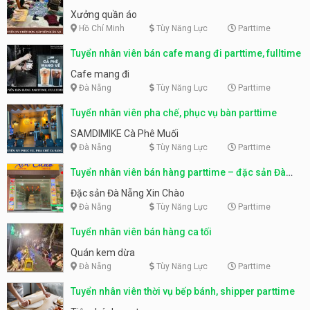
Xưởng quần áo
Hồ Chí Minh
Tùy Năng Lực
Parttime
Tuyển nhân viên bán cafe mang đi parttime, fulltime
Cafe mang đi
Đà Nẵng
Tùy Năng Lực
Parttime
Tuyển nhân viên pha chế, phục vụ bàn parttime
SAMDIMIKE Cà Phê Muối
Đà Nẵng
Tùy Năng Lực
Parttime
Tuyển nhân viên bán hàng parttime – đặc sản Đà
Nẵng
Đặc sản Đà Nẵng Xin Chào
Đà Nẵng
Tùy Năng Lực
Parttime
Tuyển nhân viên bán hàng ca tối
Quán kem dừa
Đà Nẵng
Tùy Năng Lực
Parttime
Tuyển nhân viên thời vụ bếp bánh, shipper parttime