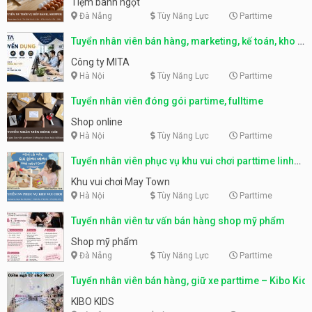
Tiệm bánh ngọt
Đà Nẵng
Tùy Năng Lực
Parttime
Tuyển nhân viên bán hàng, marketing, kế toán, kho –
parttime, fulltime
Công ty MITA
Hà Nội
Tùy Năng Lực
Parttime
Tuyển nhân viên đóng gói partime, fulltime
Shop online
Hà Nội
Tùy Năng Lực
Parttime
Tuyển nhân viên phục vụ khu vui chơi parttime linh
động
Khu vui chơi May Town
Hà Nội
Tùy Năng Lực
Parttime
Tuyển nhân viên tư vấn bán hàng shop mỹ phẩm
Shop mỹ phẩm
Đà Nẵng
Tùy Năng Lực
Parttime
Tuyển nhân viên bán hàng, giữ xe parttime – Kibo Kid
KIBO KIDS