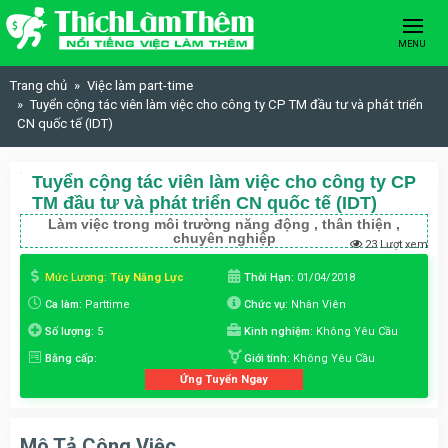
Skip to content
MENU
Trang chủ
Việc làm part-time
Tuyển cộng tác viên làm việc cho công ty CP TM đầu tư và phát triển
CN quốc tế (IDT)
Tuyển cộng tác viên làm việc cho công ty CP
TM đầu tư và phát triển CN quốc tế (IDT)
Làm việc trong môi trường năng động , thân thiện ,
chuyên nghiệp
23 Lượt xem
Mức Lương:
Tùy Năng Lực
Thời Hạn:
01/04/2018
Ca làm:
Parttime
Chức vụ:
Nhân Viên
Số lượng:
5
Kinh nghiệm:
Không Yêu Cầu
Bằng cấp:
Giới tính:
Không Yêu Cầu
Ứng Tuyển Ngay
Mô Tả Công Việc