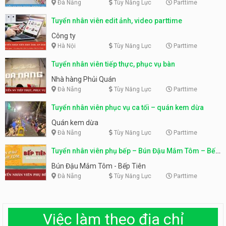
Đà Nẵng
Tùy Năng Lực
Parttime
Tuyển nhân viên edit ảnh, video parttime
Công ty
Hà Nội
Tùy Năng Lực
Parttime
Tuyển nhân viên tiếp thực, phục vụ bàn
Nhà hàng Phủi Quán
Đà Nẵng
Tùy Năng Lực
Parttime
Tuyển nhân viên phục vụ ca tối – quán kem dừa
Quán kem dừa
Đà Nẵng
Tùy Năng Lực
Parttime
Tuyển nhân viên phụ bếp – Bún Đậu Mắm Tôm – Bếp
Tiên
Bún Đậu Mắm Tôm - Bếp Tiên
Đà Nẵng
Tùy Năng Lực
Parttime
Việc làm theo địa chỉ