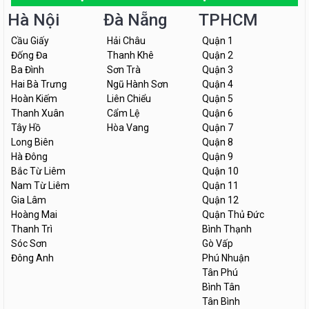
Hà Nội
Đà Nẵng
TPHCM
Cầu Giấy
Hải Châu
Quận 1
Đống Đa
Thanh Khê
Quận 2
Ba Đình
Sơn Trà
Quận 3
Hai Bà Trưng
Ngũ Hành Sơn
Quận 4
Hoàn Kiếm
Liên Chiểu
Quận 5
Thanh Xuân
Cẩm Lệ
Quận 6
Tây Hồ
Hòa Vang
Quận 7
Long Biên
Quận 8
Hà Đông
Quận 9
Bắc Từ Liêm
Quận 10
Nam Từ Liêm
Quận 11
Gia Lâm
Quận 12
Hoàng Mai
Quận Thủ Đức
Thanh Trì
Bình Thạnh
Sóc Sơn
Gò Vấp
Đông Anh
Phú Nhuận
Tân Phú
Bình Tân
Tân Bình