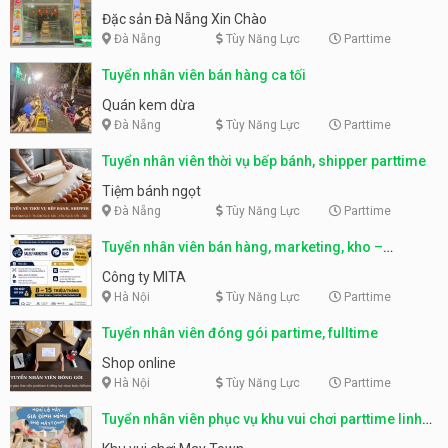
Nẵng
Đặc sản Đà Nẵng Xin Chào
Đà Nẵng
Tùy Năng Lực
Parttime
Tuyển nhân viên bán hàng ca tối
Quán kem dừa
Đà Nẵng
Tùy Năng Lực
Parttime
Tuyển nhân viên thời vụ bếp bánh, shipper parttime
Tiệm bánh ngọt
Đà Nẵng
Tùy Năng Lực
Parttime
Tuyển nhân viên bán hàng, marketing, kho –
parttime, fulltime
Công ty MITA
Hà Nội
Tùy Năng Lực
Parttime
Tuyển nhân viên đóng gói partime, fulltime
Shop online
Hà Nội
Tùy Năng Lực
Parttime
Tuyển nhân viên phục vụ khu vui chơi parttime linh
động