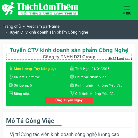
Skip to content
MENU
Trang chủ
Việc làm part-time
Tuyển CTV kinh doanh sản phẩm Công Nghệ
Tuyển CTV kinh doanh sản phẩm Công Nghệ
Công ty TNHH DZI Group
32 Lượt xem
Mức Lương:
Tùy Năng Lực
Thời Hạn:
01/04/2018
Ca làm:
Parttime
Chức vụ:
Nhân Viên
Số lượng:
5
Kinh nghiệm:
Không Yêu Cầu
Bằng cấp:
Giới tính:
Không Yêu Cầu
Ứng Tuyển Ngay
Mô Tả Công Việc
Vị trí:Cộng tác viên kinh doanh công nghệ lương cao