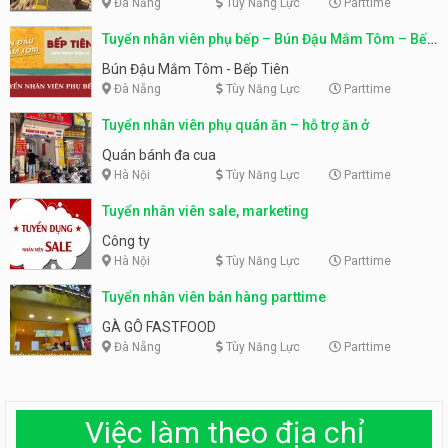
Đà Nẵng
Tùy Năng Lực
Parttime
Tuyển nhân viên phụ bếp – Bún Đậu Mắm Tôm – Bếp
Tiên
Bún Đậu Mắm Tôm - Bếp Tiên
Đà Nẵng
Tùy Năng Lực
Parttime
Tuyển nhân viên phụ quán ăn – hỗ trợ ăn ở
Quán bánh đa cua
Hà Nội
Tùy Năng Lực
Parttime
Tuyển nhân viên sale, marketing
Công ty
Hà Nội
Tùy Năng Lực
Parttime
Tuyển nhân viên bán hàng parttime
GÀ GÔ FASTFOOD
Đà Nẵng
Tùy Năng Lực
Parttime
Việc làm theo địa chỉ