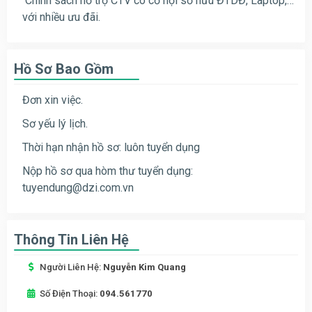
Chính sách hỗ trợ CTV có cơ hội sỡ hữu ĐTDĐ, Laptop,…
với nhiều ưu đãi.
Hồ Sơ Bao Gồm
Đơn xin việc.
Sơ yếu lý lịch.
Thời hạn nhận hồ sơ: luôn tuyển dụng
Nộp hồ sơ qua hòm thư tuyển dụng:
tuyendung@dzi.com.vn
Thông Tin Liên Hệ
Người Liên Hệ:
Nguyễn Kim Quang
Số Điện Thoại:
094.561770