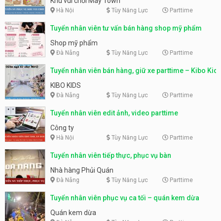
Khu vui chơi May Town
Hà Nội
Tùy Năng Lực
Parttime
Tuyển nhân viên tư vấn bán hàng shop mỹ phẩm
Shop mỹ phẩm
Đà Nẵng
Tùy Năng Lực
Parttime
Tuyển nhân viên bán hàng, giữ xe parttime – Kibo Kid
KIBO KIDS
Đà Nẵng
Tùy Năng Lực
Parttime
Tuyển nhân viên edit ảnh, video parttime
Công ty
Hà Nội
Tùy Năng Lực
Parttime
Tuyển nhân viên tiếp thực, phục vụ bàn
Nhà hàng Phủi Quán
Đà Nẵng
Tùy Năng Lực
Parttime
Tuyển nhân viên phục vụ ca tối – quán kem dừa
Quán kem dừa