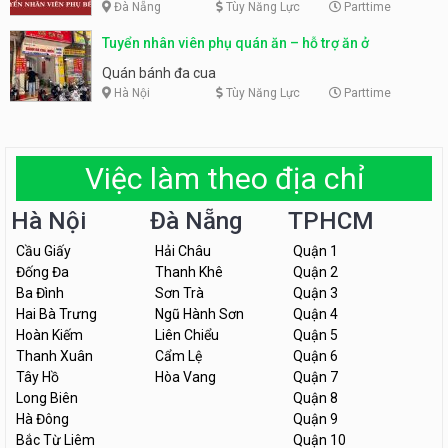
Đà Nẵng
Tùy Năng Lực
Parttime
Tuyển nhân viên phụ quán ăn – hỗ trợ ăn ở
Quán bánh đa cua
Hà Nội
Tùy Năng Lực
Parttime
Việc làm theo địa chỉ
Hà Nội
Đà Nẵng
TPHCM
Cầu Giấy
Hải Châu
Quận 1
Đống Đa
Thanh Khê
Quận 2
Ba Đình
Sơn Trà
Quận 3
Hai Bà Trưng
Ngũ Hành Sơn
Quận 4
Hoàn Kiếm
Liên Chiểu
Quận 5
Thanh Xuân
Cẩm Lệ
Quận 6
Tây Hồ
Hòa Vang
Quận 7
Long Biên
Quận 8
Hà Đông
Quận 9
Bắc Từ Liêm
Quận 10