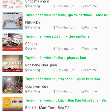
Shop mỹ phẩm
Đà Nẵng
Tùy Năng Lực
Parttime
Tuyển nhân viên bán hàng, giữ xe parttime – Kibo Kid
KIBO KIDS
Đà Nẵng
Tùy Năng Lực
Parttime
Tuyển nhân viên edit ảnh, video parttime
Công ty
Hà Nội
Tùy Năng Lực
Parttime
Tuyển nhân viên tiếp thực, phục vụ bàn
Nhà hàng Phủi Quán
Đà Nẵng
Tùy Năng Lực
Parttime
Tuyển nhân viên phục vụ ca tối – quán kem dừa
Quán kem dừa
Đà Nẵng
Tùy Năng Lực
Parttime
Tuyển nhân viên phụ bếp – Bún Đậu Mắm Tôm – Bếp
Tiên
Bún Đậu Mắm Tôm - Bếp Tiên