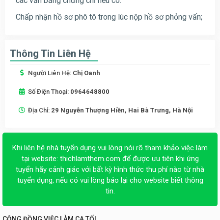
các văn bằng chứng chỉ nếu có.
Chấp nhận hồ sơ phô tô trong lúc nộp hồ sơ phỏng vấn;
Thông Tin Liên Hệ
Người Liên Hệ:
Chị Oanh
Số Điện Thoại:
0964648800
Địa Chỉ:
29 Nguyễn Thượng Hiền, Hai Bà Trưng, Hà Nội
Khi liên hệ nhà tuyển dụng vui lòng nói rõ tham khảo việc làm
tại website:
thichlamthem.com
để được ưu tiên khi ứng
tuyển hãy cảnh giác với bất kỳ hình thức thu phí nào từ nhà
tuyển dụng, nếu có vui lòng báo lại cho website biết thông
tin.
CỘNG ĐỒNG VIỆC LÀM CA TỐI