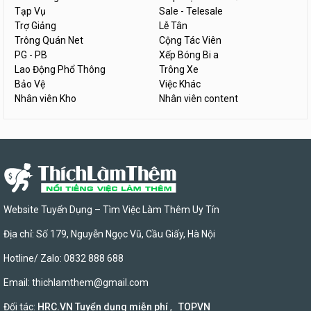
Tạp Vụ
Sale - Telesale
Trợ Giảng
Lễ Tân
Trông Quán Net
Cộng Tác Viên
PG - PB
Xếp Bóng Bi a
Lao Động Phổ Thông
Trông Xe
Bảo Vệ
Việc Khác
Nhân viên Kho
Nhân viên content
Website Tuyển Dụng – Tìm Việc Làm Thêm Uy Tín
Địa chỉ: Số 179, Nguyễn Ngọc Vũ, Cầu Giấy, Hà Nội
Hotline/ Zalo: 0832 888 688
Email:
thichlamthem@gmail.com
Đối tác:
HRC.VN Tuyển dụng miễn phí
,
TOPVN