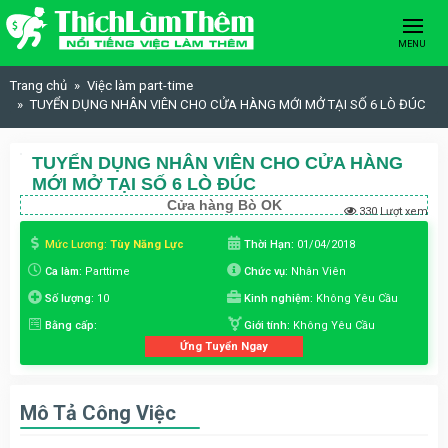
Skip to content
MENU
Trang chủ
Việc làm part-time
TUYỂN DỤNG NHÂN VIÊN CHO CỬA HÀNG MỚI MỞ TẠI SỐ 6 LÒ ĐÚC
TUYỂN DỤNG NHÂN VIÊN CHO CỬA HÀNG
MỚI MỞ TẠI SỐ 6 LÒ ĐÚC
Cửa hàng Bò OK
330 Lượt xem
Mức Lương:
Tùy Năng Lực
Thời Hạn:
01/04/2018
Ca làm:
Parttime
Chức vụ:
Nhân Viên
Số lượng:
10
Kinh nghiệm:
Không Yêu Cầu
Bằng cấp:
Giới tính:
Không Yêu Cầu
Ứng Tuyển Ngay
Mô Tả Công Việc