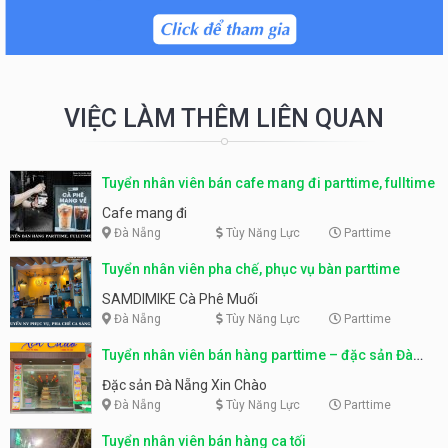
VIỆC LÀM THÊM LIÊN QUAN
Tuyển nhân viên bán cafe mang đi parttime, fulltime
Cafe mang đi
Đà Nẵng
Tùy Năng Lực
Parttime
Tuyển nhân viên pha chế, phục vụ bàn parttime
SAMDIMIKE Cà Phê Muối
Đà Nẵng
Tùy Năng Lực
Parttime
Tuyển nhân viên bán hàng parttime – đặc sản Đà
Nẵng
Đặc sản Đà Nẵng Xin Chào
Đà Nẵng
Tùy Năng Lực
Parttime
Tuyển nhân viên bán hàng ca tối