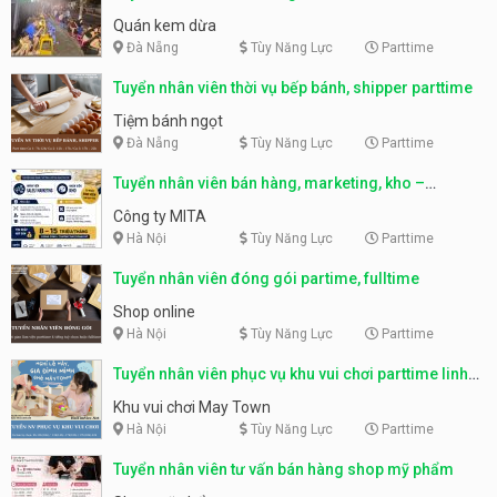
Quán kem dừa
Đà Nẵng
Tùy Năng Lực
Parttime
Tuyển nhân viên thời vụ bếp bánh, shipper parttime
Tiệm bánh ngọt
Đà Nẵng
Tùy Năng Lực
Parttime
Tuyển nhân viên bán hàng, marketing, kho –
parttime, fulltime
Công ty MITA
Hà Nội
Tùy Năng Lực
Parttime
Tuyển nhân viên đóng gói partime, fulltime
Shop online
Hà Nội
Tùy Năng Lực
Parttime
Tuyển nhân viên phục vụ khu vui chơi parttime linh
động
Khu vui chơi May Town
Hà Nội
Tùy Năng Lực
Parttime
Tuyển nhân viên tư vấn bán hàng shop mỹ phẩm