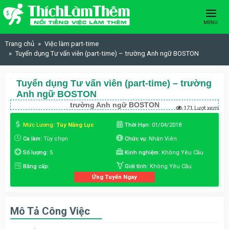
Skip to content
MENU
Trang chủ
Việc làm part-time
Tuyển dụng Tư vấn viên (part-time) – trường Anh ngữ BOSTON
Tuyển dụng Tư vấn viên (part-time) – trường
Anh ngữ BOSTON
trường Anh ngữ BOSTON
171 Lượt xem
Mức Lương:
Tùy Năng Lực
Thời Hạn:
01/04/2018
Ca làm:
Tùy chọn
Chức vụ:
Nhân Viên
Số lượng:
5
Kinh nghiệm:
Không Yêu Cầu
Bằng cấp:
Giới tính:
Không Yêu Cầu
Ứng Tuyển Ngay
Mô Tả Công Việc