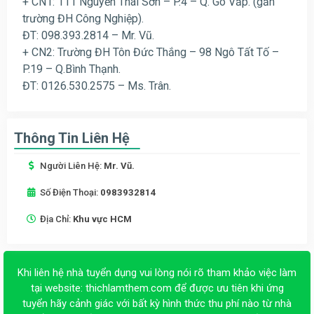
+ CN1: 111 Nguyễn Thái Sơn – P.4 – Q. Gò Vấp. (gần
trường ĐH Công Nghiệp).
ĐT: 098.393.2814 – Mr. Vũ.
+ CN2: Trường ĐH Tôn Đức Thắng – 98 Ngô Tất Tố –
P.19 – Q.Bình Thạnh.
ĐT: 0126.530.2575 – Ms. Trân.
Thông Tin Liên Hệ
Người Liên Hệ:
Mr. Vũ.
Số Điện Thoại:
0983932814
Địa Chỉ:
Khu vực HCM
Khi liên hệ nhà tuyển dụng vui lòng nói rõ tham khảo việc làm
tại website:
thichlamthem.com
để được ưu tiên khi ứng
tuyển hãy cảnh giác với bất kỳ hình thức thu phí nào từ nhà