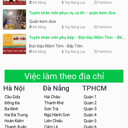
Đà Nẵng
Tùy Năng Lực
Parttime
Tuyển nhân viên phục vụ ca tối – quán kem dừa
Quán kem dừa
Đà Nẵng
Tùy Năng Lực
Parttime
Tuyển nhân viên phụ bếp – Bún Đậu Mắm Tôm – Bếp
Tiên
Bún Đậu Mắm Tôm - Bếp Tiên
Đà Nẵng
Tùy Năng Lực
Parttime
Việc làm theo địa chỉ
Hà Nội
Đà Nẵng
TPHCM
Cầu Giấy
Hải Châu
Quận 1
Đống Đa
Thanh Khê
Quận 2
Ba Đình
Sơn Trà
Quận 3
Hai Bà Trưng
Ngũ Hành Sơn
Quận 4
Hoàn Kiếm
Liên Chiểu
Quận 5
Thanh Xuân
Cẩm Lệ
Quận 6