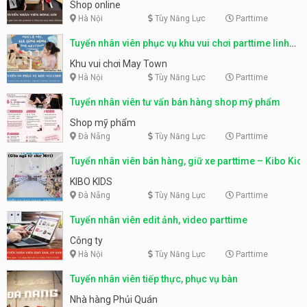
Shop online
Hà Nội
Tùy Năng Lực
Parttime
Tuyển nhân viên phục vụ khu vui chơi parttime linh
động
Khu vui chơi May Town
Hà Nội
Tùy Năng Lực
Parttime
Tuyển nhân viên tư vấn bán hàng shop mỹ phẩm
Shop mỹ phẩm
Đà Nẵng
Tùy Năng Lực
Parttime
Tuyển nhân viên bán hàng, giữ xe parttime – Kibo Kid
KIBO KIDS
Đà Nẵng
Tùy Năng Lực
Parttime
Tuyển nhân viên edit ảnh, video parttime
Công ty
Hà Nội
Tùy Năng Lực
Parttime
Tuyển nhân viên tiếp thực, phục vụ bàn
Nhà hàng Phủi Quán