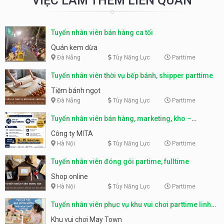
VIỆC LÀM THÊM LIÊN QUAN
Tuyển nhân viên bán hàng ca tối
Quán kem dừa
Đà Nẵng
Tùy Năng Lực
Parttime
Tuyển nhân viên thời vụ bếp bánh, shipper parttime
Tiệm bánh ngọt
Đà Nẵng
Tùy Năng Lực
Parttime
Tuyển nhân viên bán hàng, marketing, kho –
parttime, fulltime
Công ty MITA
Hà Nội
Tùy Năng Lực
Parttime
Tuyển nhân viên đóng gói partime, fulltime
Shop online
Hà Nội
Tùy Năng Lực
Parttime
Tuyển nhân viên phục vụ khu vui chơi parttime linh
động
Khu vui chơi May Town