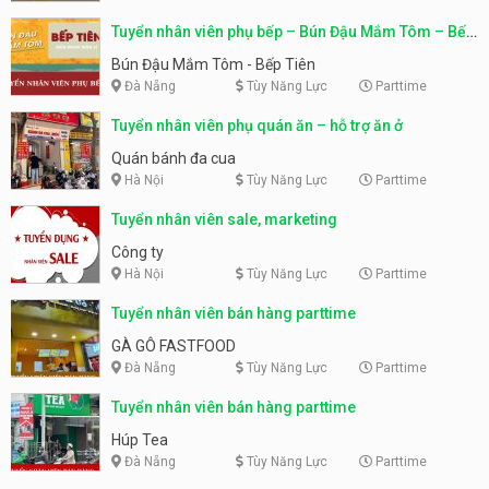
Tuyển nhân viên phụ bếp – Bún Đậu Mắm Tôm – Bếp
Tiên
Bún Đậu Mắm Tôm - Bếp Tiên
Đà Nẵng
Tùy Năng Lực
Parttime
Tuyển nhân viên phụ quán ăn – hỗ trợ ăn ở
Quán bánh đa cua
Hà Nội
Tùy Năng Lực
Parttime
Tuyển nhân viên sale, marketing
Công ty
Hà Nội
Tùy Năng Lực
Parttime
Tuyển nhân viên bán hàng parttime
GÀ GÔ FASTFOOD
Đà Nẵng
Tùy Năng Lực
Parttime
Tuyển nhân viên bán hàng parttime
Húp Tea
Đà Nẵng
Tùy Năng Lực
Parttime