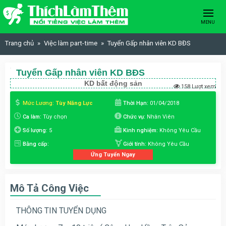
Skip to content
MENU
Trang chủ
Việc làm part-time
Tuyển Gấp nhân viên KD BĐS
Tuyển Gấp nhân viên KD BĐS
KD bất động sản
158 Lượt xem
Mức Lương:
Tùy Năng Lực
Thời Hạn:
01/04/2018
Ca làm:
Tùy chọn
Chức vụ:
Nhân Viên
Số lượng:
5
Kinh nghiệm:
Không Yêu Cầu
Bằng cấp:
Giới tính:
Không Yêu Cầu
Ứng Tuyển Ngay
Mô Tả Công Việc
THÔNG TIN TUYỂN DỤNG