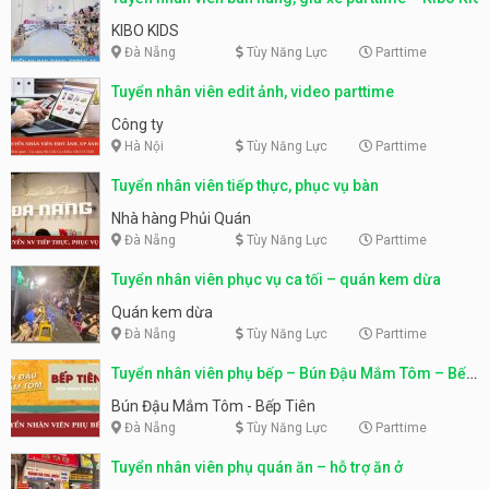
KIBO KIDS
Đà Nẵng
Tùy Năng Lực
Parttime
Tuyển nhân viên edit ảnh, video parttime
Công ty
Hà Nội
Tùy Năng Lực
Parttime
Tuyển nhân viên tiếp thực, phục vụ bàn
Nhà hàng Phủi Quán
Đà Nẵng
Tùy Năng Lực
Parttime
Tuyển nhân viên phục vụ ca tối – quán kem dừa
Quán kem dừa
Đà Nẵng
Tùy Năng Lực
Parttime
Tuyển nhân viên phụ bếp – Bún Đậu Mắm Tôm – Bếp
Tiên
Bún Đậu Mắm Tôm - Bếp Tiên
Đà Nẵng
Tùy Năng Lực
Parttime
Tuyển nhân viên phụ quán ăn – hỗ trợ ăn ở