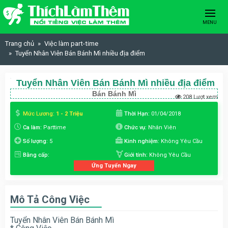
Skip to content
MENU
Trang chủ
Việc làm part-time
Tuyển Nhân Viên Bán Bánh Mì nhiều địa điểm
Tuyển Nhân Viên Bán Bánh Mì nhiều địa điểm
Bán Bánh Mì
208 Lượt xem
Mức Lương:
1 - 2 Triệu
Thời Hạn:
01/04/2018
Ca làm:
Parttime
Chức vụ:
Nhân Viên
Số lượng:
5
Kinh nghiệm:
Không Yêu Cầu
Bằng cấp:
Giới tính:
Không Yêu Cầu
Ứng Tuyển Ngay
Mô Tả Công Việc
Tuyển Nhân Viên Bán Bánh Mì