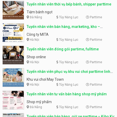
Tuyển nhân viên thời vụ bếp bánh, shipper parttime
Tiệm bánh ngọt
Đà Nẵng
Tùy Năng Lực
Parttime
Tuyển nhân viên bán hàng, marketing, kho –
parttime, fulltime
Công ty MITA
Hà Nội
Tùy Năng Lực
Parttime
Tuyển nhân viên đóng gói partime, fulltime
Shop online
Hà Nội
Tùy Năng Lực
Parttime
Tuyển nhân viên phục vụ khu vui chơi parttime linh
động
Khu vui chơi May Town
Hà Nội
Tùy Năng Lực
Parttime
Tuyển nhân viên tư vấn bán hàng shop mỹ phẩm
Shop mỹ phẩm
Đà Nẵng
Tùy Năng Lực
Parttime
Tuyển nhân viên bán hàng, giữ xe parttime – Kibo Kid