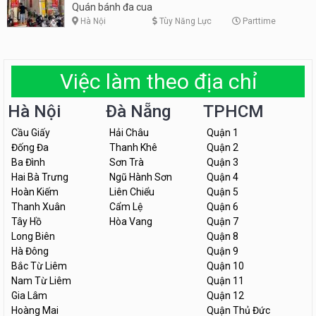
Quán bánh đa cua
Hà Nội
Tùy Năng Lực
Parttime
Việc làm theo địa chỉ
Hà Nội
Đà Nẵng
TPHCM
Cầu Giấy
Hải Châu
Quận 1
Đống Đa
Thanh Khê
Quận 2
Ba Đình
Sơn Trà
Quận 3
Hai Bà Trưng
Ngũ Hành Sơn
Quận 4
Hoàn Kiếm
Liên Chiểu
Quận 5
Thanh Xuân
Cẩm Lệ
Quận 6
Tây Hồ
Hòa Vang
Quận 7
Long Biên
Quận 8
Hà Đông
Quận 9
Bắc Từ Liêm
Quận 10
Nam Từ Liêm
Quận 11
Gia Lâm
Quận 12
Hoàng Mai
Quận Thủ Đức