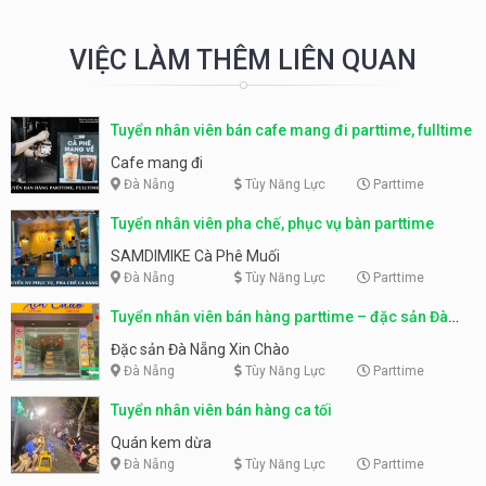
VIỆC LÀM THÊM LIÊN QUAN
Tuyển nhân viên bán cafe mang đi parttime, fulltime
Cafe mang đi
Đà Nẵng
Tùy Năng Lực
Parttime
Tuyển nhân viên pha chế, phục vụ bàn parttime
SAMDIMIKE Cà Phê Muối
Đà Nẵng
Tùy Năng Lực
Parttime
Tuyển nhân viên bán hàng parttime – đặc sản Đà
Nẵng
Đặc sản Đà Nẵng Xin Chào
Đà Nẵng
Tùy Năng Lực
Parttime
Tuyển nhân viên bán hàng ca tối
Quán kem dừa
Đà Nẵng
Tùy Năng Lực
Parttime