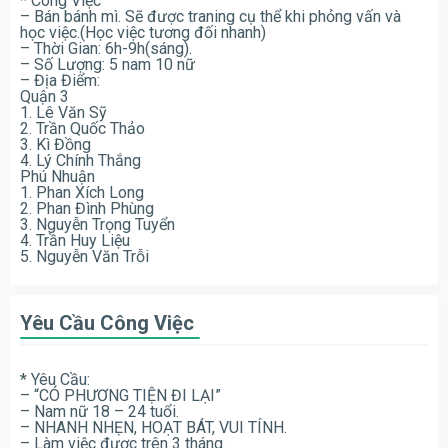
* Công Việc
– Bán bánh mì. Sẽ được traning cụ thể khi phỏng vấn và
học việc.(Học việc tương đối nhanh)
– Thời Gian: 6h-9h(sáng).
– Số Lượng: 5 nam 10 nữ
– Địa Điểm:
Quận 3
1. Lê Văn Sỹ
2. Trần Quốc Thảo
3. Kì Đồng
4. Lý Chính Thắng
Phú Nhuận
1. Phan Xích Long
2. Phan Đình Phùng
3. Nguyễn Trọng Tuyển
4. Trần Huy Liệu
5. Nguyễn Văn Trỗi
Yêu Cầu Công Việc
* Yêu Cầu:
– “CÓ PHƯƠNG TIỆN ĐI LẠI”
– Nam nữ 18 – 24 tuổi.
– NHANH NHẸN, HOẠT BÁT, VUI TÍNH.
– Làm việc được trên 3 tháng.