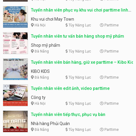
Tuyển nhân viên phục vụ khu vui chơi parttime linh
động
Khu vui chơi May Town
Hà Nội
Tùy Năng Lực
Parttime
Tuyển nhân viên tư vấn bán hàng shop mỹ phẩm
Shop mỹ phẩm
Đà Nẵng
Tùy Năng Lực
Parttime
Tuyển nhân viên bán hàng, giữ xe parttime – Kibo Kid
KIBO KIDS
Đà Nẵng
Tùy Năng Lực
Parttime
Tuyển nhân viên edit ảnh, video parttime
Công ty
Hà Nội
Tùy Năng Lực
Parttime
Tuyển nhân viên tiếp thực, phục vụ bàn
Nhà hàng Phủi Quán
Đà Nẵng
Tùy Năng Lực
Parttime