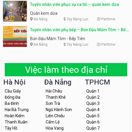
Tuyển nhân viên phục vụ ca tối – quán kem dừa
Quán kem dừa
Đà Nẵng
Tùy Năng Lực
Parttime
Tuyển nhân viên phụ bếp – Bún Đậu Mắm Tôm – Bếp
Tiên
Bún Đậu Mắm Tôm - Bếp Tiên
Đà Nẵng
Tùy Năng Lực
Parttime
Việc làm theo địa chỉ
Hà Nội
Đà Nẵng
TPHCM
Cầu Giấy
Hải Châu
Quận 1
Đống Đa
Thanh Khê
Quận 2
Ba Đình
Sơn Trà
Quận 3
Hai Bà Trưng
Ngũ Hành Sơn
Quận 4
Hoàn Kiếm
Liên Chiểu
Quận 5
Thanh Xuân
Cẩm Lệ
Quận 6
Tây Hồ
Hòa Vang
Quận 7