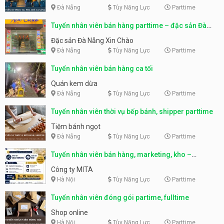
Đà Nẵng
Tùy Năng Lực
Parttime
Tuyển nhân viên bán hàng parttime – đặc sản Đà
Nẵng
Đặc sản Đà Nẵng Xin Chào
Đà Nẵng
Tùy Năng Lực
Parttime
Tuyển nhân viên bán hàng ca tối
Quán kem dừa
Đà Nẵng
Tùy Năng Lực
Parttime
Tuyển nhân viên thời vụ bếp bánh, shipper parttime
Tiệm bánh ngọt
Đà Nẵng
Tùy Năng Lực
Parttime
Tuyển nhân viên bán hàng, marketing, kho –
parttime, fulltime
Công ty MITA
Hà Nội
Tùy Năng Lực
Parttime
Tuyển nhân viên đóng gói partime, fulltime
Shop online
Hà Nội
Tùy Năng Lực
Parttime