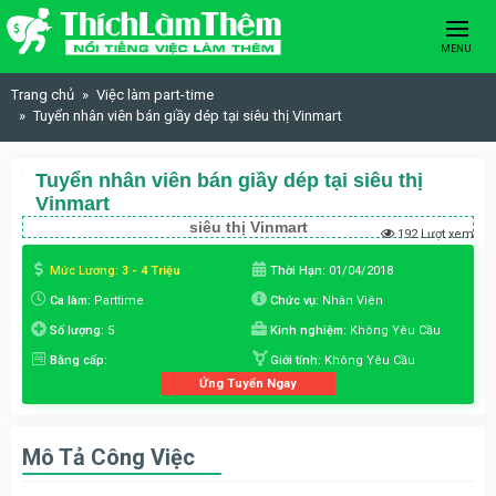
Skip to content
MENU
Trang chủ
Việc làm part-time
Tuyển nhân viên bán giầy dép tại siêu thị Vinmart
Tuyển nhân viên bán giầy dép tại siêu thị
Vinmart
siêu thị Vinmart
192 Lượt xem
Mức Lương:
3 - 4 Triệu
Thời Hạn:
01/04/2018
Ca làm:
Parttime
Chức vụ:
Nhân Viên
Số lượng:
5
Kinh nghiệm:
Không Yêu Cầu
Bằng cấp:
Giới tính:
Không Yêu Cầu
Ứng Tuyển Ngay
Mô Tả Công Việc