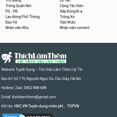
Trợ Giảng
Lễ Tân
Trông Quán Net
Cộng Tác Viên
PG - PB
Xếp Bóng Bi a
Lao Động Phổ Thông
Trông Xe
Bảo Vệ
Việc Khác
Nhân viên Kho
Nhân viên content
Website Tuyển Dụng – Tìm Việc Làm Thêm Uy Tín
Địa chỉ: Số 179, Nguyễn Ngọc Vũ, Cầu Giấy, Hà Nội
Hotline/ Zalo: 0832 888 688
Email:
thichlamthem@gmail.com
Đối tác:
HRC.VN Tuyển dụng miễn phí
,
TOPVN