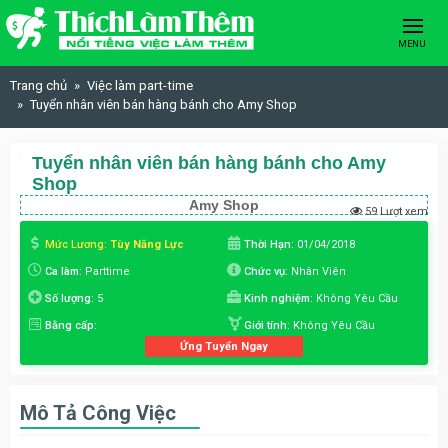
Skip to content
MENU
Trang chủ
Việc làm part-time
Tuyển nhân viên bán hàng bánh cho Amy Shop
Tuyển nhân viên bán hàng bánh cho Amy
Shop
Amy Shop
59 Lượt xem
Mức Lương:
Tùy Năng Lực
Thời Hạn:
01/04/2018
Ca làm:
Parttime
Chức vụ:
Nhân Viên
Số lượng:
5
Kinh nghiệm:
Không Yêu Cầu
Bằng cấp:
Giới tính:
Không Yêu Cầu
Ứng Tuyển Ngay
Mô Tả Công Việc