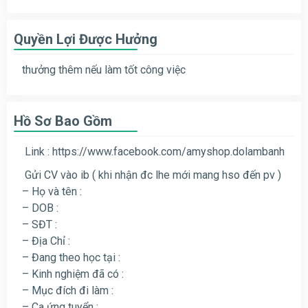
Quyền Lợi Được Hưởng
thưởng thêm nếu làm tốt công việc
Hồ Sơ Bao Gồm
Link : https://www.facebook.com/amyshop.dolambanh
Gửi CV vào ib ( khi nhận đc lhe mới mang hso đến pv )
– Họ và tên :
– DOB :
– SĐT :
– Địa Chỉ :
– Đang theo học tại :
– Kinh nghiệm đã có :
– Mục đích đi làm :
– Ca ứng tuyển :