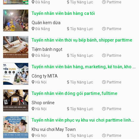
Đà Nẵng
Tùy Năng Lực
Parttime
Tuyển nhân viên bán hàng ca tối
Quán kem dừa
Đà Nẵng
Tùy Năng Lực
Parttime
Tuyển nhân viên thời vụ bếp bánh, shipper parttime
Tiệm bánh ngọt
Đà Nẵng
Tùy Năng Lực
Parttime
Tuyển nhân viên bán hàng, marketing, kế toán, kho –
parttime, fulltime
Công ty MITA
Hà Nội
Tùy Năng Lực
Parttime
Tuyển nhân viên đóng gói partime, fulltime
Shop online
Hà Nội
Tùy Năng Lực
Parttime
Tuyển nhân viên phục vụ khu vui chơi parttime linh
động
Khu vui chơi May Town
Hà Nội
Tùy Năng Lực
Parttime