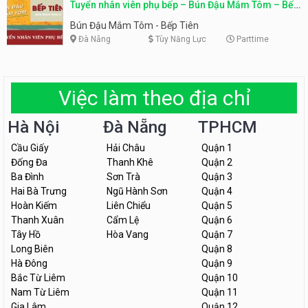
Tuyển nhân viên phụ bếp – Bún Đậu Mắm Tôm – Bếp
Tiên
Bún Đậu Mắm Tôm - Bếp Tiên
Đà Nẵng
Tùy Năng Lực
Parttime
Việc làm theo địa chỉ
Hà Nội
Đà Nẵng
TPHCM
Cầu Giấy
Hải Châu
Quận 1
Đống Đa
Thanh Khê
Quận 2
Ba Đình
Sơn Trà
Quận 3
Hai Bà Trưng
Ngũ Hành Sơn
Quận 4
Hoàn Kiếm
Liên Chiểu
Quận 5
Thanh Xuân
Cẩm Lệ
Quận 6
Tây Hồ
Hòa Vang
Quận 7
Long Biên
Quận 8
Hà Đông
Quận 9
Bắc Từ Liêm
Quận 10
Nam Từ Liêm
Quận 11
Gia Lâm
Quận 12