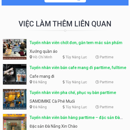
VIỆC LÀM THÊM LIÊN QUAN
Tuyển nhân viên chốt đơn, gắn tem mác sản phẩm
Xưởng quần áo
Hồ Chí Minh
Tùy Năng Lực
Parttime
Tuyển nhân viên bán cafe mang đi parttime, fulltime
Cafe mang đi
Đà Nẵng
Tùy Năng Lực
Parttime
Tuyển nhân viên pha chế, phục vụ bàn parttime
SAMDIMIKE Cà Phê Muối
Đà Nẵng
Tùy Năng Lực
Parttime
Tuyển nhân viên bán hàng parttime – đặc sản Đà
Nẵng
Đặc sản Đà Nẵng Xin Chào