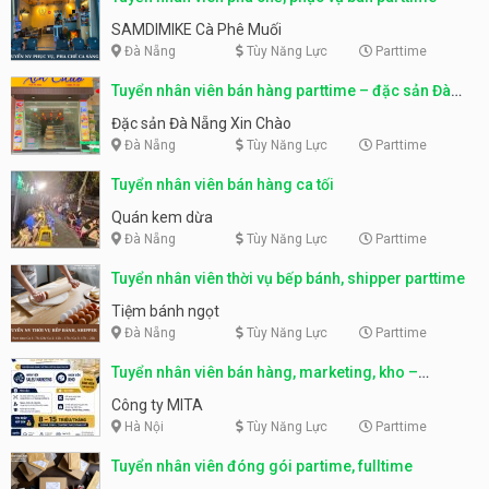
SAMDIMIKE Cà Phê Muối
Đà Nẵng
Tùy Năng Lực
Parttime
Tuyển nhân viên bán hàng parttime – đặc sản Đà
Nẵng
Đặc sản Đà Nẵng Xin Chào
Đà Nẵng
Tùy Năng Lực
Parttime
Tuyển nhân viên bán hàng ca tối
Quán kem dừa
Đà Nẵng
Tùy Năng Lực
Parttime
Tuyển nhân viên thời vụ bếp bánh, shipper parttime
Tiệm bánh ngọt
Đà Nẵng
Tùy Năng Lực
Parttime
Tuyển nhân viên bán hàng, marketing, kho –
parttime, fulltime
Công ty MITA
Hà Nội
Tùy Năng Lực
Parttime
Tuyển nhân viên đóng gói partime, fulltime