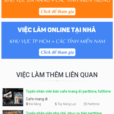
VIỆC LÀM THÊM LIÊN QUAN
Tuyển nhân viên bán cafe mang đi parttime, fulltime
Cafe mang đi
Đà Nẵng
Tùy Năng Lực
Parttime
Tuyển nhân viên pha chế, phục vụ bàn parttime