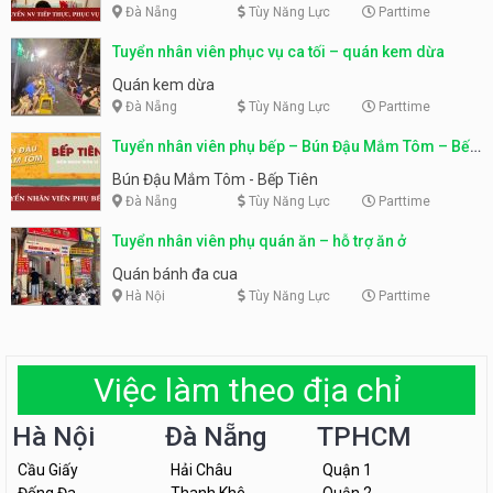
Đà Nẵng
Tùy Năng Lực
Parttime
Tuyển nhân viên phục vụ ca tối – quán kem dừa
Quán kem dừa
Đà Nẵng
Tùy Năng Lực
Parttime
Tuyển nhân viên phụ bếp – Bún Đậu Mắm Tôm – Bếp
Tiên
Bún Đậu Mắm Tôm - Bếp Tiên
Đà Nẵng
Tùy Năng Lực
Parttime
Tuyển nhân viên phụ quán ăn – hỗ trợ ăn ở
Quán bánh đa cua
Hà Nội
Tùy Năng Lực
Parttime
Việc làm theo địa chỉ
Hà Nội
Đà Nẵng
TPHCM
Cầu Giấy
Hải Châu
Quận 1