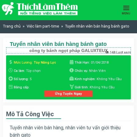
Skip to content
MENU
Trang chủ
Việc làm part-time
Tuyển nhân viên bán hàng bánh gato
Tuyển nhân viên bán hàng bánh gato
công ty bánh ngọt pháp GALUXTEUX
148 Lượt xem
Mức Lương:
Tùy Năng Lực
Thời Hạn:
01/04/2018
Ca làm:
Tùy chọn
Chức vụ:
Nhân Viên
Số lượng:
5
Kinh nghiệm:
Không Yêu Cầu
Bằng cấp:
Giới tính:
Không Yêu Cầu
Ứng Tuyển Ngay
Mô Tả Công Việc
Tuyển nhân viên bán hàng, nhân viên tư vấn giới thiệu
bánh gato