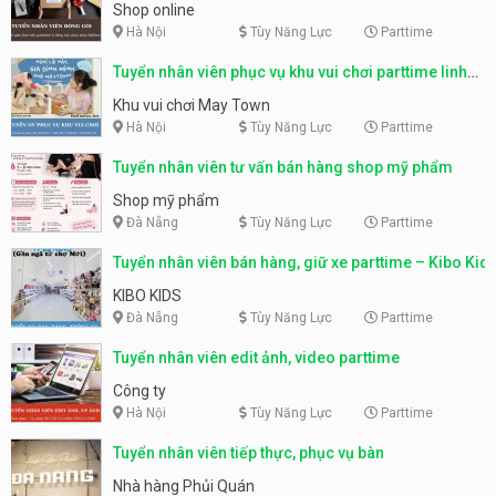
Shop online
Hà Nội
Tùy Năng Lực
Parttime
Tuyển nhân viên phục vụ khu vui chơi parttime linh
động
Khu vui chơi May Town
Hà Nội
Tùy Năng Lực
Parttime
Tuyển nhân viên tư vấn bán hàng shop mỹ phẩm
Shop mỹ phẩm
Đà Nẵng
Tùy Năng Lực
Parttime
Tuyển nhân viên bán hàng, giữ xe parttime – Kibo Kid
KIBO KIDS
Đà Nẵng
Tùy Năng Lực
Parttime
Tuyển nhân viên edit ảnh, video parttime
Công ty
Hà Nội
Tùy Năng Lực
Parttime
Tuyển nhân viên tiếp thực, phục vụ bàn
Nhà hàng Phủi Quán