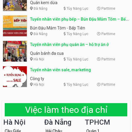
Quán kem dừa
Đà Nẵng
Tùy Năng Lực
Parttime
Tuyển nhân viên phụ bếp – Bún Đậu Mắm Tôm – Bếp
Tiên
Bún Đậu Mắm Tôm - Bếp Tiên
Đà Nẵng
Tùy Năng Lực
Parttime
Tuyển nhân viên phụ quán ăn – hỗ trợ ăn ở
Quán bánh đa cua
Hà Nội
Tùy Năng Lực
Parttime
Tuyển nhân viên sale, marketing
Công ty
Hà Nội
Tùy Năng Lực
Parttime
Việc làm theo địa chỉ
Hà Nội
Đà Nẵng
TPHCM
Cầu Giấy
Hải Châu
Quận 1