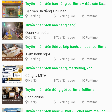
Tuyển nhân viên bán hàng parttime – đặc sản Đà
Nẵng
Đặc sản Đà Nẵng Xin Chào
Đà Nẵng
Tùy Năng Lực
Parttime
Tuyển nhân viên bán hàng ca tối
Quán kem dừa
Đà Nẵng
Tùy Năng Lực
Parttime
Tuyển nhân viên thời vụ bếp bánh, shipper parttime
Tiệm bánh ngọt
Đà Nẵng
Tùy Năng Lực
Parttime
Tuyển nhân viên bán hàng, marketing, kho –
parttime, fulltime
Công ty MITA
Hà Nội
Tùy Năng Lực
Parttime
Tuyển nhân viên đóng gói partime, fulltime
Shop online
Hà Nội
Tùy Năng Lực
Parttime
Tuyển nhân viên phục vụ khu vui chơi parttime linh