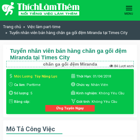
Skip to content
MENU
Trang chủ
Việc làm part-time
Tuyển nhân viên bán hàng chăn ga gối đệm Miranda tại Times City
Tuyển nhân viên bán hàng chăn ga gối đệm
Miranda tại Times City
chăn ga gối đệm Miranda
84 Lượt xem
Mức Lương:
Tùy Năng Lực
Thời Hạn:
01/04/2018
Ca làm:
Parttime
Chức vụ:
Nhân Viên
Số lượng:
5
Kinh nghiệm:
Không Yêu Cầu
Bằng cấp:
Giới tính:
Không Yêu Cầu
Ứng Tuyển Ngay
Mô Tả Công Việc