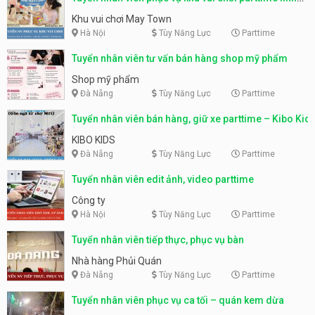
động
Khu vui chơi May Town
Hà Nội
Tùy Năng Lực
Parttime
Tuyển nhân viên tư vấn bán hàng shop mỹ phẩm
Shop mỹ phẩm
Đà Nẵng
Tùy Năng Lực
Parttime
Tuyển nhân viên bán hàng, giữ xe parttime – Kibo Kid
KIBO KIDS
Đà Nẵng
Tùy Năng Lực
Parttime
Tuyển nhân viên edit ảnh, video parttime
Công ty
Hà Nội
Tùy Năng Lực
Parttime
Tuyển nhân viên tiếp thực, phục vụ bàn
Nhà hàng Phủi Quán
Đà Nẵng
Tùy Năng Lực
Parttime
Tuyển nhân viên phục vụ ca tối – quán kem dừa