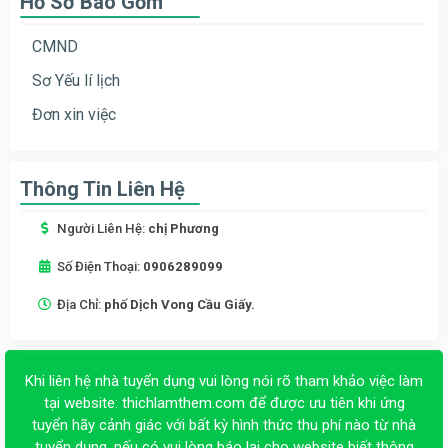
Hồ Sơ Bao Gồm
CMND
Sơ Yếu lí lịch
Đơn xin việc
Thông Tin Liên Hệ
Người Liên Hệ:
chị Phương
Số Điện Thoại:
0906289099
Địa Chỉ:
phố Dịch Vong Cầu Giấy.
Khi liên hệ nhà tuyển dụng vui lòng nói rõ tham khảo việc làm
tại website:
thichlamthem.com
để được ưu tiên khi ứng
tuyển hãy cảnh giác với bất kỳ hình thức thu phí nào từ nhà
tuyển dụng, nếu có vui lòng báo lại cho website biết thông