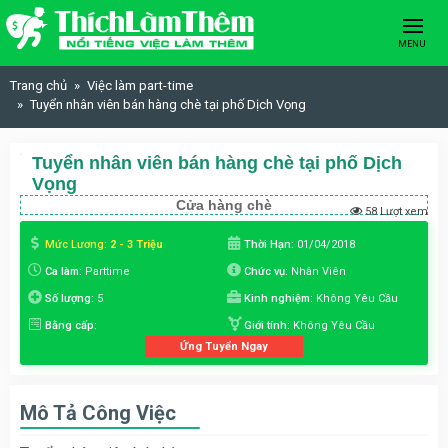
Skip to content
MENU
Trang chủ
Việc làm part-time
Tuyển nhân viên bán hàng chè tại phố Dịch Vọng
Tuyển nhân viên bán hàng chè tại phố Dịch
Vọng
Cửa hàng chè
58 Lượt xem
Mức Lương:
2 - 3 Triệu
Thời Hạn:
01/04/2018
Ca làm:
Parttime
Chức vụ:
Nhân Viên
Số lượng:
5
Kinh nghiệm:
Không Yêu Cầu
Bằng cấp:
Giới tính:
Không Yêu Cầu
Ứng Tuyển Ngay
Mô Tả Công Việc