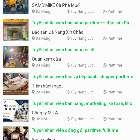
SAMDIMIKE Cà Phê Muối
Đà Nẵng
Tùy Năng Lực
Parttime
Tuyển nhân viên bán hàng parttime – đặc sản Đà
Nẵng
Đặc sản Đà Nẵng Xin Chào
Đà Nẵng
Tùy Năng Lực
Parttime
Tuyển nhân viên bán hàng ca tối
Quán kem dừa
Đà Nẵng
Tùy Năng Lực
Parttime
Tuyển nhân viên thời vụ bếp bánh, shipper parttime
Tiệm bánh ngọt
Đà Nẵng
Tùy Năng Lực
Parttime
Tuyển nhân viên bán hàng, marketing, kế toán, kho –
parttime, fulltime
Công ty MITA
Hà Nội
Tùy Năng Lực
Parttime
Tuyển nhân viên đóng gói partime, fulltime
Shop online