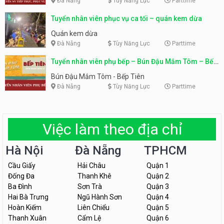
Đà Nẵng
Tùy Năng Lực
Parttime
Tuyển nhân viên phục vụ ca tối – quán kem dừa
Quán kem dừa
Đà Nẵng
Tùy Năng Lực
Parttime
Tuyển nhân viên phụ bếp – Bún Đậu Mắm Tôm – Bếp
Tiên
Bún Đậu Mắm Tôm - Bếp Tiên
Đà Nẵng
Tùy Năng Lực
Parttime
Việc làm theo địa chỉ
Hà Nội
Đà Nẵng
TPHCM
Cầu Giấy
Hải Châu
Quận 1
Đống Đa
Thanh Khê
Quận 2
Ba Đình
Sơn Trà
Quận 3
Hai Bà Trưng
Ngũ Hành Sơn
Quận 4
Hoàn Kiếm
Liên Chiểu
Quận 5
Thanh Xuân
Cẩm Lệ
Quận 6