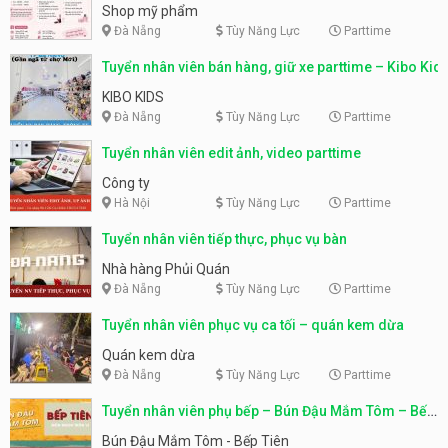
Shop mỹ phẩm
Đà Nẵng
Tùy Năng Lực
Parttime
Tuyển nhân viên bán hàng, giữ xe parttime – Kibo Kid
KIBO KIDS
Đà Nẵng
Tùy Năng Lực
Parttime
Tuyển nhân viên edit ảnh, video parttime
Công ty
Hà Nội
Tùy Năng Lực
Parttime
Tuyển nhân viên tiếp thực, phục vụ bàn
Nhà hàng Phủi Quán
Đà Nẵng
Tùy Năng Lực
Parttime
Tuyển nhân viên phục vụ ca tối – quán kem dừa
Quán kem dừa
Đà Nẵng
Tùy Năng Lực
Parttime
Tuyển nhân viên phụ bếp – Bún Đậu Mắm Tôm – Bếp
Tiên
Bún Đậu Mắm Tôm - Bếp Tiên