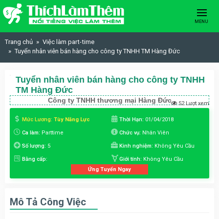
Skip to content
MENU
Trang chủ
Việc làm part-time
Tuyển nhân viên bán hàng cho công ty TNHH TM Hàng Đức
Tuyển nhân viên bán hàng cho công ty TNHH
TM Hàng Đức
Công ty TNHH thương mại Hàng Đức
52 Lượt xem
Mức Lương:
Tùy Năng Lực
Thời Hạn:
01/04/2018
Ca làm:
Parttime
Chức vụ:
Nhân Viên
Số lượng:
5
Kinh nghiệm:
Không Yêu Cầu
Bằng cấp:
Giới tính:
Không Yêu Cầu
Ứng Tuyển Ngay
Mô Tả Công Việc