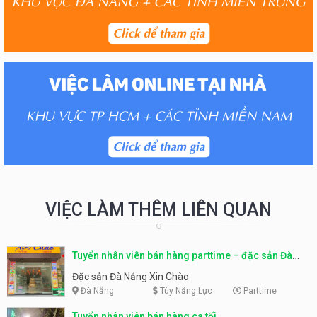
VIỆC LÀM THÊM LIÊN QUAN
Tuyển nhân viên bán hàng parttime – đặc sản Đà
Nẵng
Đặc sản Đà Nẵng Xin Chào
Đà Nẵng
Tùy Năng Lực
Parttime
Tuyển nhân viên bán hàng ca tối