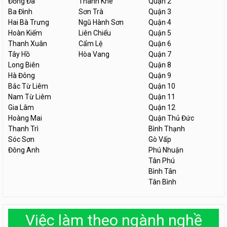
Đống Đa
Thanh Khê
Quận 2
Ba Đình
Sơn Trà
Quận 3
Hai Bà Trưng
Ngũ Hành Sơn
Quận 4
Hoàn Kiếm
Liên Chiểu
Quận 5
Thanh Xuân
Cẩm Lệ
Quận 6
Tây Hồ
Hòa Vang
Quận 7
Long Biên
Quận 8
Hà Đông
Quận 9
Bắc Từ Liêm
Quận 10
Nam Từ Liêm
Quận 11
Gia Lâm
Quận 12
Hoàng Mai
Quận Thủ Đức
Thanh Trì
Bình Thạnh
Sóc Sơn
Gò Vấp
Đông Anh
Phú Nhuận
Tân Phú
Bình Tân
Tân Bình
Việc làm theo ngành nghề