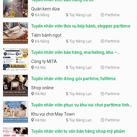
Quán kem dừa
Đà Nẵng
Tùy Năng Lực
Parttime
Tuyển nhân viên thời vụ bếp bánh, shipper parttime
Tiệm bánh ngọt
Đà Nẵng
Tùy Năng Lực
Parttime
Tuyển nhân viên bán hàng, marketing, kho –
parttime, fulltime
Công ty MITA
Hà Nội
Tùy Năng Lực
Parttime
Tuyển nhân viên đóng gói partime, fulltime
Shop online
Hà Nội
Tùy Năng Lực
Parttime
Tuyển nhân viên phục vụ khu vui chơi parttime linh
động
Khu vui chơi May Town
Hà Nội
Tùy Năng Lực
Parttime
Tuyển nhân viên tư vấn bán hàng shop mỹ phẩm