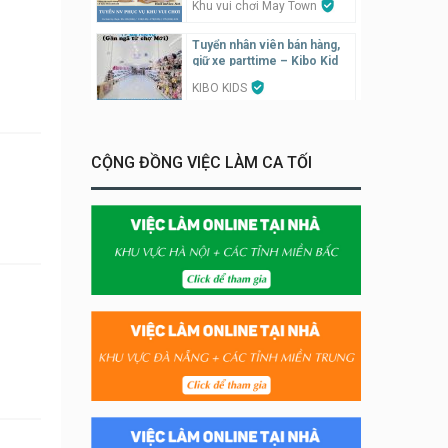
Khu vui chơi May Town
Tuyển nhân viên bán hàng,
giữ xe parttime – Kibo Kid
KIBO KIDS
Tuyển nhân viên edit ảnh,
video parttime
CỘNG ĐỒNG VIỆC LÀM CA TỐI
Công ty
Tuyển nhân viên tiếp thực,
phục vụ bàn
Nhà hàng Phủi Quán
Tuyển nhân viên phụ quán ăn
– hỗ trợ ăn ở
Quán bánh đa cua
Tuyển nhân viên bán hàng
parttime
GÀ GÔ FASTFOOD