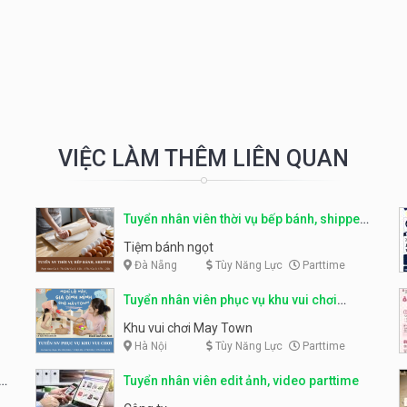
VIỆC LÀM THÊM LIÊN QUAN
Tuyển nhân viên thời vụ bếp bánh, shipper
parttime
Tiệm bánh ngọt
Đà Nẵng
Tùy Năng Lực
Parttime
Tuyển nhân viên phục vụ khu vui chơi
parttime linh động
Khu vui chơi May Town
Hà Nội
Tùy Năng Lực
Parttime
e
Tuyển nhân viên edit ảnh, video parttime