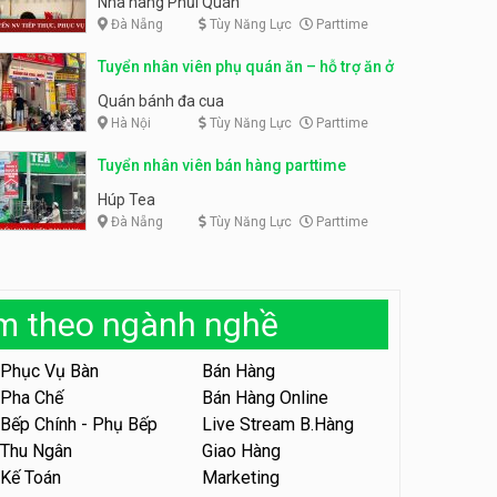
Nhà hàng Phủi Quán
Đà Nẵng
Tùy Năng Lực
Parttime
Tuyển nhân viên phục vụ ca
tối – quán kem dừa
Tuyển nhân viên pha chế,
Tuyển nhân viên phụ quán ăn – hỗ trợ ăn ở
phục vụ bàn parttime
Quán kem dừa
Cafe Vợt
Quán bánh đa cua
Hà Nội
Tùy Năng Lực
Parttime
Tuyển nhân viên phụ bếp –
Bún Đậu Mắm Tôm – Bếp
Tiên
Tuyển nhân viên bán hàng parttime
Bún Đậu Mắm Tôm - Bếp Tiên
Húp Tea
Đà Nẵng
Tùy Năng Lực
Parttime
Tuyển nhân viên phụ quán ăn
– hỗ trợ ăn ở
Quán bánh đa cua
àm theo ngành nghề
Tuyển nhân viên sale,
marketing
Phục Vụ Bàn
Bán Hàng
Công ty
Pha Chế
Bán Hàng Online
Bếp Chính - Phụ Bếp
Live Stream B.Hàng
Tuyển nhân viên bán hàng
parttime
Thu Ngân
Giao Hàng
Kế Toán
Marketing
GÀ GÔ FASTFOOD