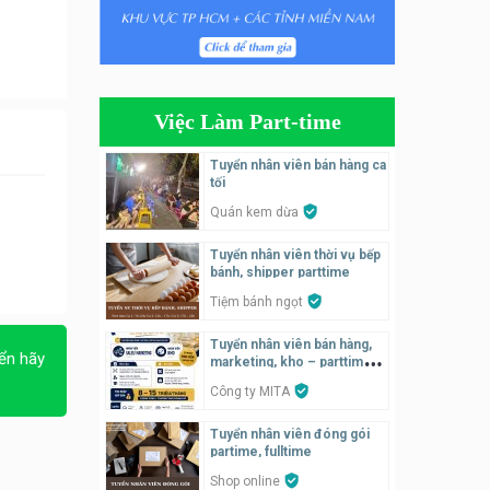
Tuyển nhân viên bán hàng
parttime
Húp Tea
Việc Làm Part-time
Tuyển nhân viên pha chế
tiệm trà sữa
Tuyển nhân viên bán hàng ca
TRÀ SỮA THÁI LAN
tối
SONGKRAN
Quán kem dừa
Tuyển nhân viên tư vấn bán
Tuyển nhân viên thời vụ bếp
hàng tiệm bánh ngọt
bánh, shipper parttime
Tiệm bánh ngọt
Tiệm bánh ngọt
Tuyển nhân viên pha chế,
Tuyển nhân viên bán hàng,
phục vụ bàn
ển hãy
marketing, kho – parttime,
fulltime
SNACK BAR NHẬT
Công ty MITA
Tuyển nhân viên đóng gói
Tuyển quản lý, kế toán ca,
partime, fulltime
bếp, bếp chính lương cao
Shop online
Nhà hàng Phố Men Chill