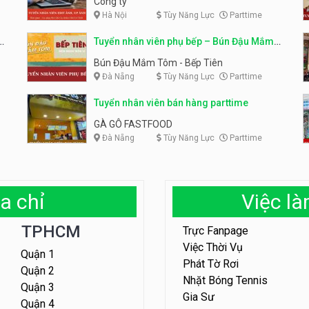
Công ty
Hà Nội
Tùy Năng Lực
Parttime
em
Tuyển nhân viên phụ bếp – Bún Đậu Mắm
Tôm – Bếp Tiên
Bún Đậu Mắm Tôm - Bếp Tiên
Đà Nẵng
Tùy Năng Lực
Parttime
Tuyển nhân viên bán hàng parttime
GÀ GÔ FASTFOOD
Đà Nẵng
Tùy Năng Lực
Parttime
a chỉ
Việc l
TPHCM
Trực Fanpage
Việc Thời Vụ
Quận 1
Phát Tờ Rơi
Quận 2
Nhặt Bóng Tennis
Quận 3
Gia Sư
Quận 4