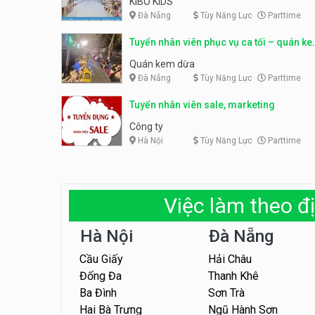
KIBO KIDS
Đà Nẵng
Tùy Năng Lực
Parttime
Tuyển nhân viên phục vụ ca tối – quán k
dừa
Quán kem dừa
Đà Nẵng
Tùy Năng Lực
Parttime
Tuyển nhân viên sale, marketing
Công ty
Hà Nội
Tùy Năng Lực
Parttime
Việc làm theo đị
Hà Nội
Đà Nẵng
Cầu Giấy
Hải Châu
Đống Đa
Thanh Khê
Ba Đình
Sơn Trà
Hai Bà Trưng
Ngũ Hành Sơn