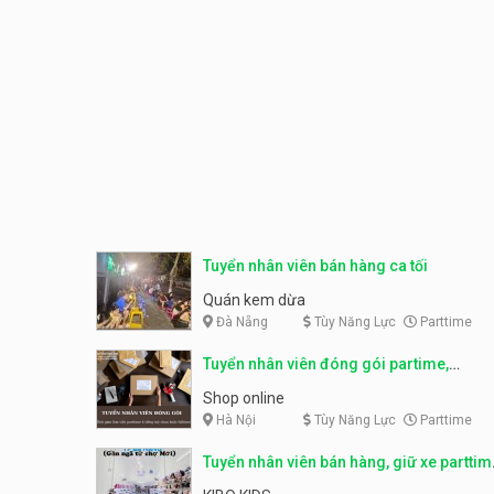
Tuyển nhân viên bán hàng ca tối
Quán kem dừa
Đà Nẵng
Tùy Năng Lực
Parttime
Tuyển nhân viên đóng gói partime,
fulltime
Shop online
Hà Nội
Tùy Năng Lực
Parttime
Tuyển nhân viên bán hàng, giữ xe parttim
– Kibo Kid