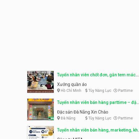
Tuyển nhân viên chốt đơn, gắn tem mác
sản phẩm
Xưởng quần áo
Hồ Chí Minh
Tùy Năng Lực
Parttime
Tuyển nhân viên bán hàng parttime – đặc
sản Đà Nẵng
Đặc sản Đà Nẵng Xin Chào
Đà Nẵng
Tùy Năng Lực
Parttime
Tuyển nhân viên bán hàng, marketing, kh
– parttime, fulltime