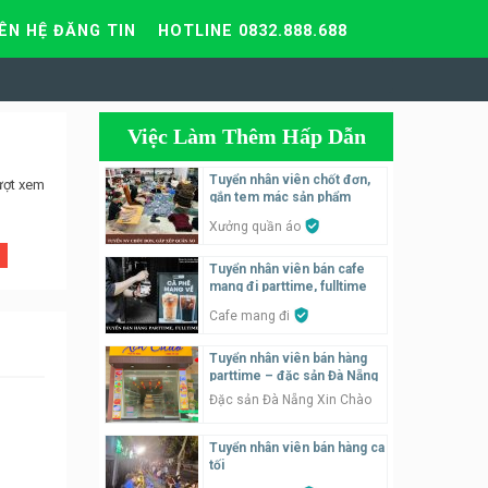
IÊN HỆ ĐĂNG TIN
HOTLINE 0832.888.688
Việc Làm Thêm Hấp Dẫn
Tuyển nhân viên chốt đơn,
ượt xem
gắn tem mác sản phẩm
Xưởng quần áo
Tuyển nhân viên bán cafe
mang đi parttime, fulltime
Cafe mang đi
Tuyển nhân viên bán hàng
parttime – đặc sản Đà Nẵng
Đặc sản Đà Nẵng Xin Chào
Tuyển nhân viên bán hàng ca
tối