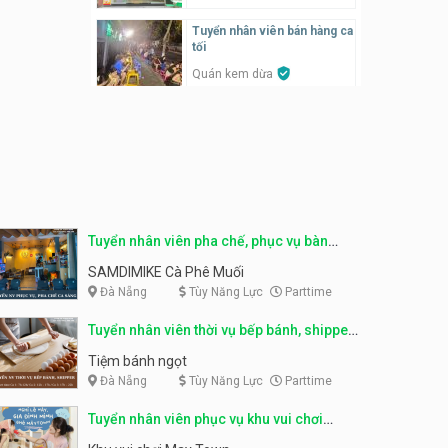
SONGKRAN
Tuyển nhân viên bán hàng ca
Tuyển nhân viên tư vấn bán
tối
hàng tiệm bánh ngọt
Quán kem dừa
Tiệm bánh ngọt
Tuyển nhân viên thời vụ bếp
bánh, shipper parttime
Tuyển nhân viên pha chế,
phục vụ bàn
Tiệm bánh ngọt
SNACK BAR NHẬT
Tuyển nhân viên bán hàng,
marketing, kho – parttime,
Tuyển quản lý, kế toán ca,
fulltime
bếp, bếp chính lương cao
Tuyển nhân viên pha chế, phục vụ bàn
Công ty MITA
Nhà hàng Phố Men Chill
parttime
SAMDIMIKE Cà Phê Muối
Đà Nẵng
Tùy Năng Lực
Parttime
Tuyển nhân viên đóng gói
partime, fulltime
Tuyển nhân viên đóng gói
parttime
Tuyển nhân viên thời vụ bếp bánh, shipper
Shop online
Shop online
parttime
Tiệm bánh ngọt
Đà Nẵng
Tùy Năng Lực
Parttime
Tuyển nhân viên phục vụ
khu vui chơi parttime linh
Tuyển nhân viên phục vụ
động
bàn, phụ bếp
Tuyển nhân viên phục vụ khu vui chơi
Khu vui chơi May Town
MEEAWN TOWN x Chim quay
parttime linh động