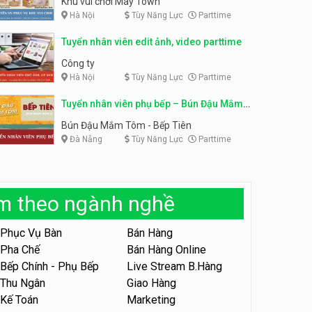
Khu vui chơi May Town
Hà Nội
Tùy Năng Lực
Parttime
Tuyển nhân viên tư vấn bán
hàng shop mỹ phẩm
Tuyển nhân viên phục vụ
Tuyển nhân viên edit ảnh, video parttime
bàn parttime
Shop mỹ phẩm
Quán ăn, Cafe
Công ty
Hà Nội
Tùy Năng Lực
Parttime
Tuyển nhân viên bán hàng,
giữ xe parttime – Kibo Kid
Tuyển nhân viên phụ bếp – Bún Đậu Mắm
KIBO KIDS
Tôm – Bếp Tiên
Bún Đậu Mắm Tôm - Bếp Tiên
Đà Nẵng
Tùy Năng Lực
Parttime
Tuyển nhân viên edit ảnh,
video parttime
Công ty
àm theo ngành nghề
Tuyển nhân viên tiếp thực,
phục vụ bàn
Phục Vụ Bàn
Bán Hàng
Nhà hàng Phủi Quán
Pha Chế
Bán Hàng Online
Bếp Chính - Phụ Bếp
Live Stream B.Hàng
Tuyển nhân viên phục vụ ca
tối – quán kem dừa
Thu Ngân
Giao Hàng
Kế Toán
Marketing
Quán kem dừa