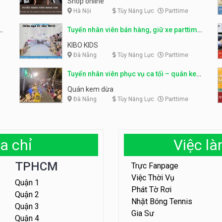
Shop online
Hà Nội
Tùy Năng Lực
Parttime
ỹ
Tuyển nhân viên bán hàng, giữ xe parttime
– Kibo Kid
KIBO KIDS
Đà Nẵng
Tùy Năng Lực
Parttime
Tuyển nhân viên phục vụ ca tối – quán kem
dừa
Quán kem dừa
Đà Nẵng
Tùy Năng Lực
Parttime
a chỉ
Việc l
TPHCM
Trực Fanpage
Việc Thời Vụ
Quận 1
Phát Tờ Rơi
Quận 2
Nhặt Bóng Tennis
Quận 3
Gia Sư
Quận 4