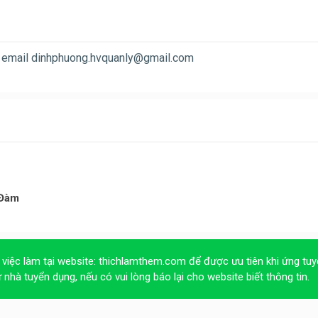
 email
dinhphuong.hvquanly@gmail.com
 Đàm
 việc làm tại website:
thichlamthem.com
để được ưu tiên khi ứng tuy
ừ nhà tuyển dụng, nếu có vui lòng báo lại cho website biết thông tin.