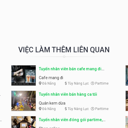
VIỆC LÀM THÊM LIÊN QUAN
Tuyển nhân viên bán cafe mang đi
parttime, fulltime
Cafe mang đi
Đà Nẵng
Tùy Năng Lực
Parttime
Tuyển nhân viên bán hàng ca tối
Quán kem dừa
Đà Nẵng
Tùy Năng Lực
Parttime
o
Tuyển nhân viên đóng gói partime,
fulltime