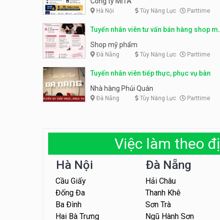
Công ty MITA
Hà Nội
Tùy Năng Lực
Parttime
Tuyển nhân viên tư vấn bán hàng shop m
phẩm
Shop mỹ phẩm
Đà Nẵng
Tùy Năng Lực
Parttime
Tuyển nhân viên tiếp thực, phục vụ bàn
Nhà hàng Phủi Quán
Đà Nẵng
Tùy Năng Lực
Parttime
Việc làm theo đị
Hà Nội
Đà Nẵng
Cầu Giấy
Hải Châu
Đống Đa
Thanh Khê
Ba Đình
Sơn Trà
Hai Bà Trưng
Ngũ Hành Sơn