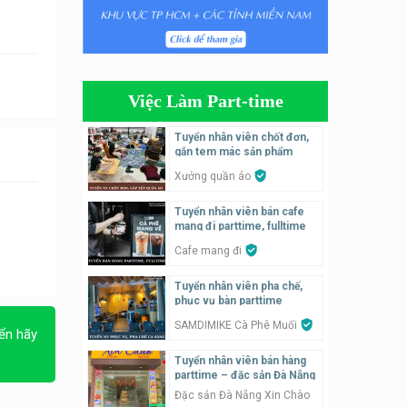
Tuyển nhân viên tiếp thực,
phục vụ bàn
Nhà hàng Phủi Quán
Việc Làm Part-time
Tuyển nhân viên phụ quán ăn
– hỗ trợ ăn ở
Tuyển nhân viên chốt đơn,
gắn tem mác sản phẩm
Quán bánh đa cua
Xưởng quần áo
Tuyển nhân viên bán hàng
Tuyển nhân viên bán cafe
parttime
mang đi parttime, fulltime
GÀ GÔ FASTFOOD
Cafe mang đi
Tuyển nhân viên bán hàng
Tuyển nhân viên pha chế,
parttime
phục vụ bàn parttime
Húp Tea
SAMDIMIKE Cà Phê Muối
ển hãy
Tuyển nhân viên bán hàng
Tuyển nhân viên pha chế
parttime – đặc sản Đà Nẵng
tiệm trà sữa
Đặc sản Đà Nẵng Xin Chào
TRÀ SỮA THÁI LAN