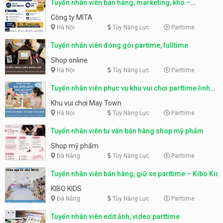
Tuyển nhân viên bán hàng, marketing, kho –
parttime, fulltime
Công ty MITA
Hà Nội
Tùy Năng Lực
Parttime
Tuyển nhân viên đóng gói partime, fulltime
Shop online
Hà Nội
Tùy Năng Lực
Parttime
Tuyển nhân viên phục vụ khu vui chơi parttime linh
động
Khu vui chơi May Town
Hà Nội
Tùy Năng Lực
Parttime
Tuyển nhân viên tư vấn bán hàng shop mỹ phẩm
Shop mỹ phẩm
Đà Nẵng
Tùy Năng Lực
Parttime
Tuyển nhân viên bán hàng, giữ xe parttime – Kibo Kid
KIBO KIDS
Đà Nẵng
Tùy Năng Lực
Parttime
Tuyển nhân viên edit ảnh, video parttime