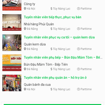
Công ty
Hà Nội
Tùy Năng Lực
Parttime
Tuyển nhân viên tiếp thực, phục vụ bàn
Nhà hàng Phủi Quán
Đà Nẵng
Tùy Năng Lực
Parttime
Tuyển nhân viên phục vụ ca tối – quán kem dừa
Quán kem dừa
Đà Nẵng
Tùy Năng Lực
Parttime
Tuyển nhân viên phụ bếp – Bún Đậu Mắm Tôm – Bếp
Tiên
Bún Đậu Mắm Tôm - Bếp Tiên
Đà Nẵng
Tùy Năng Lực
Parttime
Tuyển nhân viên phụ quán ăn – hỗ trợ ăn ở
Quán bánh đa cua
Hà Nội
Tùy Năng Lực
Parttime