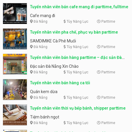
Tuyển nhân viên bán cafe mang đi parttime, fulltime
Cafe mang đi
Đà Nẵng
Tùy Năng Lực
Parttime
Tuyển nhân viên pha chế, phục vụ bàn parttime
SAMDIMIKE Cà Phê Muối
Đà Nẵng
Tùy Năng Lực
Parttime
Tuyển nhân viên bán hàng parttime – đặc sản Đà
Nẵng
Đặc sản Đà Nẵng Xin Chào
Đà Nẵng
Tùy Năng Lực
Parttime
Tuyển nhân viên bán hàng ca tối
Quán kem dừa
Đà Nẵng
Tùy Năng Lực
Parttime
Tuyển nhân viên thời vụ bếp bánh, shipper parttime
Tiệm bánh ngọt
Đà Nẵng
Tùy Năng Lực
Parttime