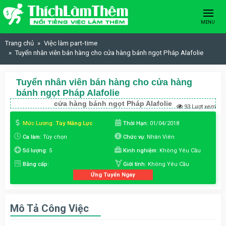
Skip to content
MENU
Trang chủ
Việc làm part-time
Tuyển nhân viên bán hàng cho cửa hàng bánh ngọt Pháp Alafolie
Tuyển nhân viên bán hàng cho cửa hàng
bánh ngọt Pháp Alafolie
cửa hàng bánh ngọt Pháp Alafolie
93 Lượt xem
Mức Lương:
Tùy Năng Lực
Thời Hạn:
01/04/2018
Ca làm:
Tùy chọn
Chức vụ:
Nhân Viên
Số lượng:
5
Kinh nghiệm:
Không Yêu Cầu
Bằng cấp:
Giới tính:
Không Yêu Cầu
Ứng Tuyển Ngay
Mô Tả Công Việc