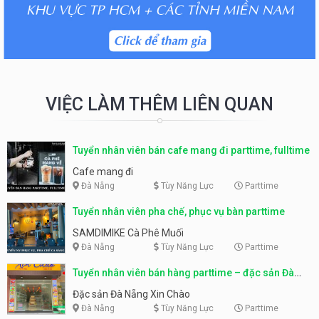
VIỆC LÀM THÊM LIÊN QUAN
Tuyển nhân viên bán cafe mang đi parttime, fulltime
Cafe mang đi
Đà Nẵng
Tùy Năng Lực
Parttime
Tuyển nhân viên pha chế, phục vụ bàn parttime
SAMDIMIKE Cà Phê Muối
Đà Nẵng
Tùy Năng Lực
Parttime
Tuyển nhân viên bán hàng parttime – đặc sản Đà
Nẵng
Đặc sản Đà Nẵng Xin Chào
Đà Nẵng
Tùy Năng Lực
Parttime