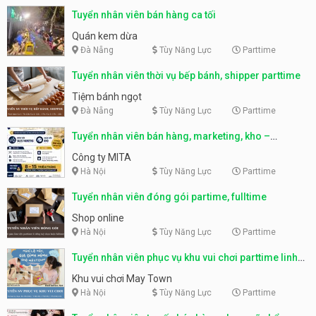
Tuyển nhân viên bán hàng ca tối
Quán kem dừa
Đà Nẵng
Tùy Năng Lực
Parttime
Tuyển nhân viên thời vụ bếp bánh, shipper parttime
Tiệm bánh ngọt
Đà Nẵng
Tùy Năng Lực
Parttime
Tuyển nhân viên bán hàng, marketing, kho –
parttime, fulltime
Công ty MITA
Hà Nội
Tùy Năng Lực
Parttime
Tuyển nhân viên đóng gói partime, fulltime
Shop online
Hà Nội
Tùy Năng Lực
Parttime
Tuyển nhân viên phục vụ khu vui chơi parttime linh
động
Khu vui chơi May Town
Hà Nội
Tùy Năng Lực
Parttime