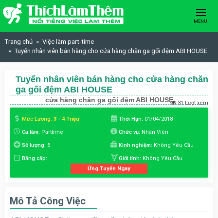
Skip to content
MENU
Trang chủ
Việc làm part-time
Tuyển nhân viên bán hàng cho cửa hàng chăn ga gối đệm ABI HOUSE
Tuyển nhân viên bán hàng cho cửa hàng chăn
ga gối đệm ABI HOUSE
cửa hàng chăn ga gối đệm ABI HOUSE
31 Lượt xem
Mức Lương:
3 - 4 Triệu
Thời Hạn:
01/04/2018
Ca làm:
Parttime
Chức vụ:
Nhân Viên
Số lượng:
5
Kinh nghiệm:
Không Yêu Cầu
Bằng cấp:
Giới tính:
Không Yêu Cầu
Ứng Tuyển Ngay
Mô Tả Công Việc