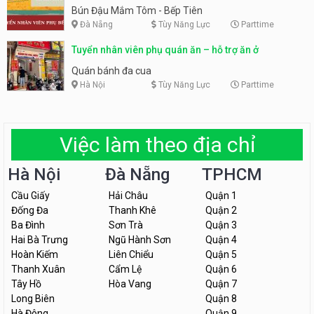
Tiên
Bún Đậu Mắm Tôm - Bếp Tiên
Đà Nẵng
Tùy Năng Lực
Parttime
Tuyển nhân viên phụ quán ăn – hỗ trợ ăn ở
Quán bánh đa cua
Hà Nội
Tùy Năng Lực
Parttime
Việc làm theo địa chỉ
Hà Nội
Đà Nẵng
TPHCM
Cầu Giấy
Hải Châu
Quận 1
Đống Đa
Thanh Khê
Quận 2
Ba Đình
Sơn Trà
Quận 3
Hai Bà Trưng
Ngũ Hành Sơn
Quận 4
Hoàn Kiếm
Liên Chiểu
Quận 5
Thanh Xuân
Cẩm Lệ
Quận 6
Tây Hồ
Hòa Vang
Quận 7
Long Biên
Quận 8
Hà Đông
Quận 9