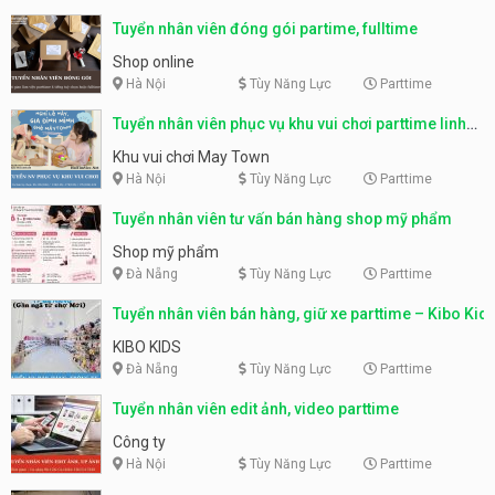
Tuyển nhân viên đóng gói partime, fulltime
Shop online
Hà Nội
Tùy Năng Lực
Parttime
Tuyển nhân viên phục vụ khu vui chơi parttime linh
động
Khu vui chơi May Town
Hà Nội
Tùy Năng Lực
Parttime
Tuyển nhân viên tư vấn bán hàng shop mỹ phẩm
Shop mỹ phẩm
Đà Nẵng
Tùy Năng Lực
Parttime
Tuyển nhân viên bán hàng, giữ xe parttime – Kibo Kid
KIBO KIDS
Đà Nẵng
Tùy Năng Lực
Parttime
Tuyển nhân viên edit ảnh, video parttime
Công ty
Hà Nội
Tùy Năng Lực
Parttime