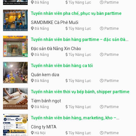
Đà Nẵng
Tùy Năng Lực
Parttime
Tuyển nhân viên pha chế, phục vụ bàn parttime
SAMDIMIKE Cà Phê Muối
Đà Nẵng
Tùy Năng Lực
Parttime
Tuyển nhân viên bán hàng parttime – đặc sản Đà
Nẵng
Đặc sản Đà Nẵng Xin Chào
Đà Nẵng
Tùy Năng Lực
Parttime
Tuyển nhân viên bán hàng ca tối
Quán kem dừa
Đà Nẵng
Tùy Năng Lực
Parttime
Tuyển nhân viên thời vụ bếp bánh, shipper parttime
Tiệm bánh ngọt
Đà Nẵng
Tùy Năng Lực
Parttime
Tuyển nhân viên bán hàng, marketing, kho –
parttime, fulltime
Công ty MITA
Hà Nội
Tùy Năng Lực
Parttime