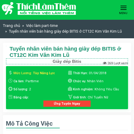
Skip to content
MENU
Trang chủ
Việc làm part-time
Tuyển nhân viên bán hàng giày dép BITIS ở CT12C Kim Văn Kim Lũ
Tuyển nhân viên bán hàng giày dép BITIS ở
CT12C Kim Văn Kim Lũ
Giày dép Bitis
269 Lượt xem
Mức Lương:
Tùy Năng Lực
Thời Hạn:
01/04/2018
Ca làm:
Parttime
Chức vụ:
Nhân Viên
Số lượng:
2
Kinh nghiệm:
Không Yêu Cầu
Bằng cấp:
Giới tính:
Chỉ Tuyển Nữ
Ứng Tuyển Ngay
Mô Tả Công Việc