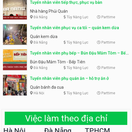
Tuyển nhân viên tiếp thực, phục vụ bàn
Nhà hàng Phủi Quán
Đà Nẵng
Tùy Năng Lực
Parttime
Tuyển nhân viên phục vụ ca tối – quán kem dừa
Quán kem dừa
Đà Nẵng
Tùy Năng Lực
Parttime
Tuyển nhân viên phụ bếp – Bún Đậu Mắm Tôm – Bếp
Tiên
Bún Đậu Mắm Tôm - Bếp Tiên
Đà Nẵng
Tùy Năng Lực
Parttime
Tuyển nhân viên phụ quán ăn – hỗ trợ ăn ở
Quán bánh đa cua
Hà Nội
Tùy Năng Lực
Parttime
Việc làm theo địa chỉ
Hà Nội
Đà Nẵng
TPHCM