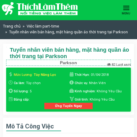
Skip to content
MENU
Trang chủ
Việc làm part-time
Tuyển nhân viên bán hàng, mặt hàng quần áo thời trang tại Parkson
Tuyển nhân viên bán hàng, mặt hàng quần áo
thời trang tại Parkson
Parkson
82 Lượt xem
Mức Lương:
Tùy Năng Lực
Thời Hạn:
01/04/2018
Ca làm:
Tùy chọn
Chức vụ:
Nhân Viên
Số lượng:
5
Kinh nghiệm:
Không Yêu Cầu
Bằng cấp:
Giới tính:
Không Yêu Cầu
Ứng Tuyển Ngay
Mô Tả Công Việc