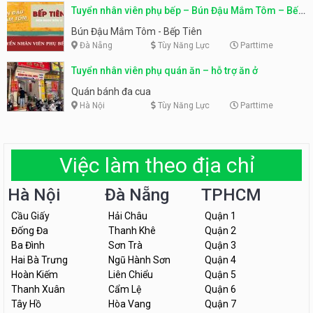
Tuyển nhân viên phụ bếp – Bún Đậu Mắm Tôm – Bếp
Tiên
Bún Đậu Mắm Tôm - Bếp Tiên
Đà Nẵng
Tùy Năng Lực
Parttime
Tuyển nhân viên phụ quán ăn – hỗ trợ ăn ở
Quán bánh đa cua
Hà Nội
Tùy Năng Lực
Parttime
Việc làm theo địa chỉ
Hà Nội
Đà Nẵng
TPHCM
Cầu Giấy
Hải Châu
Quận 1
Đống Đa
Thanh Khê
Quận 2
Ba Đình
Sơn Trà
Quận 3
Hai Bà Trưng
Ngũ Hành Sơn
Quận 4
Hoàn Kiếm
Liên Chiểu
Quận 5
Thanh Xuân
Cẩm Lệ
Quận 6
Tây Hồ
Hòa Vang
Quận 7