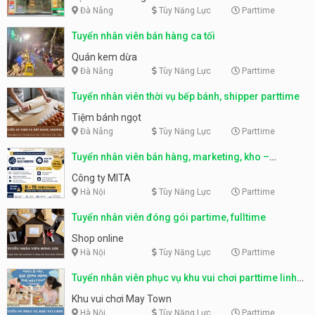
Đà Nẵng
Tùy Năng Lực
Parttime
Tuyển nhân viên bán hàng ca tối
Quán kem dừa
Đà Nẵng
Tùy Năng Lực
Parttime
Tuyển nhân viên thời vụ bếp bánh, shipper parttime
Tiệm bánh ngọt
Đà Nẵng
Tùy Năng Lực
Parttime
Tuyển nhân viên bán hàng, marketing, kho –
parttime, fulltime
Công ty MITA
Hà Nội
Tùy Năng Lực
Parttime
Tuyển nhân viên đóng gói partime, fulltime
Shop online
Hà Nội
Tùy Năng Lực
Parttime
Tuyển nhân viên phục vụ khu vui chơi parttime linh
động
Khu vui chơi May Town
Hà Nội
Tùy Năng Lực
Parttime