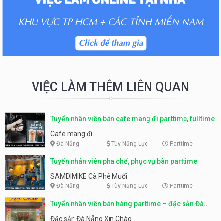
VIỆC LÀM THÊM LIÊN QUAN
Tuyển nhân viên bán cafe mang đi parttime, fulltime
Cafe mang đi
Đà Nẵng
Tùy Năng Lực
Parttime
Tuyển nhân viên pha chế, phục vụ bàn parttime
SAMDIMIKE Cà Phê Muối
Đà Nẵng
Tùy Năng Lực
Parttime
Tuyển nhân viên bán hàng parttime – đặc sản Đà
Nẵng
Đặc sản Đà Nẵng Xin Chào