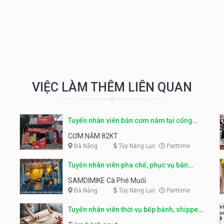
VIỆC LÀM THÊM LIÊN QUAN
Tuyển nhân viên bán cơm nắm tại cổng
trường
CƠM NẮM 82KT
Đà Nẵng
Tùy Năng Lực
Parttime
Tuyển nhân viên pha chế, phục vụ bàn
parttime
SAMDIMIKE Cà Phê Muối
Đà Nẵng
Tùy Năng Lực
Parttime
Tuyển nhân viên thời vụ bếp bánh, shipper
parttime