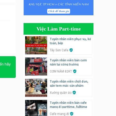
Tuyển nhân viên bán hàng,
giữ xe parttime – Kibo Kid
KIBO KIDS
Việc Làm Part-time
Tuyển nhân viên edit ảnh,
video parttime
Tuyển nhân viên phục vụ, kế
toán, bếp
Công ty
Tây Sơn Cafe
Tuyển nhân viên tiếp thực,
Tuyển nhân viên bán cơm
phục vụ bàn
ển hãy
nắm tại cổng trường
Nhà hàng Phủi Quán
CƠM NẮM 82KT
Tuyển nhân viên phụ quán ăn
Tuyển nhân viên chốt đơn,
– hỗ trợ ăn ở
gắn tem mác sản phẩm
Quán bánh đa cua
Xưởng quần áo
Tuyển nhân viên bán cafe
Tuyển nhân viên bán hàng
mang đi parttime, fulltime
parttime
Cafe mang đi
GÀ GÔ FASTFOOD