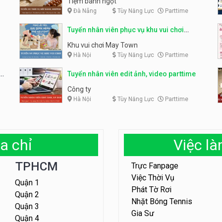
Tiệm bánh ngọt
Đà Nẵng
Tùy Năng Lực
Parttime
Tuyển nhân viên phục vụ khu vui chơi
parttime linh động
Khu vui chơi May Town
Hà Nội
Tùy Năng Lực
Parttime
e
Tuyển nhân viên edit ảnh, video parttime
Công ty
Hà Nội
Tùy Năng Lực
Parttime
a chỉ
Việc l
TPHCM
Trực Fanpage
Việc Thời Vụ
Quận 1
Phát Tờ Rơi
Quận 2
Nhặt Bóng Tennis
Quận 3
Gia Sư
Quận 4