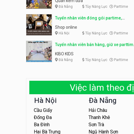
Quán kem dừa
Đà Nẵng
Tùy Năng Lực
Parttime
Tuyển nhân viên đóng gói partime,
fulltime
Shop online
Hà Nội
Tùy Năng Lực
Parttime
Tuyển nhân viên bán hàng, giữ xe parttim
– Kibo Kid
KIBO KIDS
Đà Nẵng
Tùy Năng Lực
Parttime
Việc làm theo đị
Hà Nội
Đà Nẵng
Cầu Giấy
Hải Châu
Đống Đa
Thanh Khê
Ba Đình
Sơn Trà
Hai Bà Trưng
Ngũ Hành Sơn