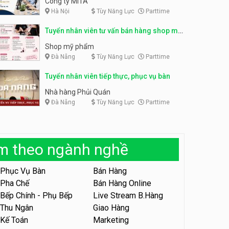
Công ty MITA
Hà Nội
Tùy Năng Lực
Parttime
Tuyển nhân viên đóng gói
partime, fulltime
Tuyển nhân viên đóng gói
Tuyển nhân viên tư vấn bán hàng shop mỹ
parttime
Shop online
phẩm
Shop online
Shop mỹ phẩm
Đà Nẵng
Tùy Năng Lực
Parttime
Tuyển nhân viên phục vụ
khu vui chơi parttime linh
động
Tuyển nhân viên tiếp thực, phục vụ bàn
Khu vui chơi May Town
Nhà hàng Phủi Quán
Đà Nẵng
Tùy Năng Lực
Parttime
Tuyển nhân viên tư vấn bán
hàng shop mỹ phẩm
Shop mỹ phẩm
àm theo ngành nghề
Tuyển nhân viên bán hàng,
giữ xe parttime – Kibo Kid
Phục Vụ Bàn
Bán Hàng
KIBO KIDS
Pha Chế
Bán Hàng Online
Bếp Chính - Phụ Bếp
Live Stream B.Hàng
Tuyển nhân viên edit ảnh,
video parttime
Thu Ngân
Giao Hàng
Kế Toán
Marketing
Công ty