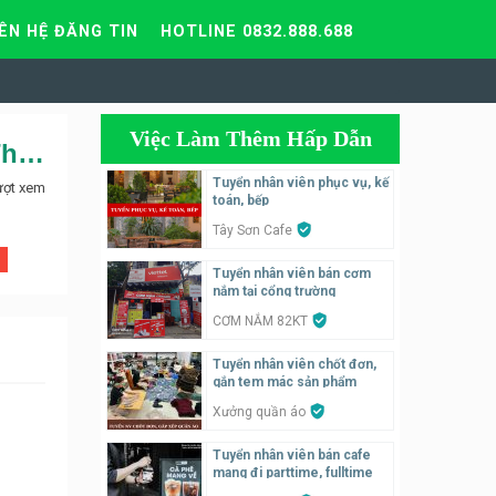
IÊN HỆ ĐĂNG TIN
HOTLINE 0832.888.688
Việc Làm Thêm Hấp Dẫn
Tuyển nhân viên bán hàng quần áo cho thời trang AMI 104 Thái Hà
Tuyển nhân viên phục vụ, kế
ượt xem
toán, bếp
Tây Sơn Cafe
Tuyển nhân viên bán cơm
nắm tại cổng trường
CƠM NẮM 82KT
Tuyển nhân viên chốt đơn,
gắn tem mác sản phẩm
Xưởng quần áo
Tuyển nhân viên bán cafe
mang đi parttime, fulltime