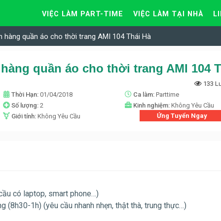
VIỆC LÀM PART-TIME
VIỆC LÀM TẠI NHÀ
L
n hàng quần áo cho thời trang AMI 104 Thái Hà
133 L
Thời Hạn:
01/04/2018
Ca làm:
Parttime
Số lượng:
2
Kinh nghiệm:
Không Yêu Cầu
Ứng Tuyển Ngay
Giới tính:
Không Yêu Cầu
 cầu có laptop, smart phone…)
g (8h30-1h) (yêu cầu nhanh nhẹn, thật thà, trung thực…)