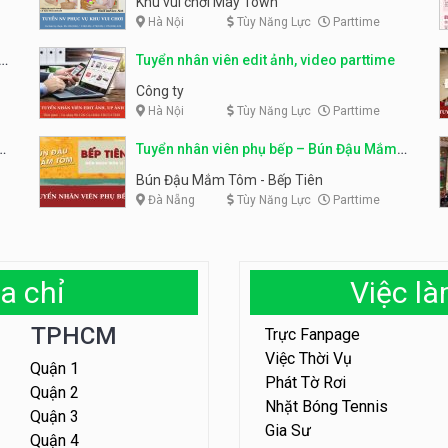
Khu vui chơi May Town
Hà Nội
Tùy Năng Lực
Parttime
e
Tuyển nhân viên edit ảnh, video parttime
Công ty
Hà Nội
Tùy Năng Lực
Parttime
em
Tuyển nhân viên phụ bếp – Bún Đậu Mắm
Tôm – Bếp Tiên
Bún Đậu Mắm Tôm - Bếp Tiên
Đà Nẵng
Tùy Năng Lực
Parttime
a chỉ
Việc l
TPHCM
Trực Fanpage
Việc Thời Vụ
Quận 1
Phát Tờ Rơi
Quận 2
Nhặt Bóng Tennis
Quận 3
Gia Sư
Quận 4