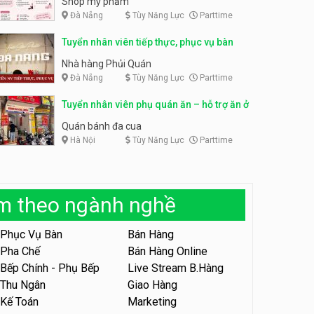
Shop mỹ phẩm
Đà Nẵng
Tùy Năng Lực
Parttime
Tuyển nhân viên bán hàng,
giữ xe parttime – Kibo Kid
Tuyển nhân viên content,
Tuyển nhân viên tiếp thực, phục vụ bàn
trực page, thu ngân parttime
KIBO KIDS
lương cao
GRAVI ESCAPE ROOM
Nhà hàng Phủi Quán
Đà Nẵng
Tùy Năng Lực
Parttime
Tuyển nhân viên edit ảnh,
video parttime
Tuyển nhân viên phụ quán ăn – hỗ trợ ăn ở
Công ty
Quán bánh đa cua
Hà Nội
Tùy Năng Lực
Parttime
Tuyển nhân viên tiếp thực,
phục vụ bàn
Nhà hàng Phủi Quán
àm theo ngành nghề
Tuyển nhân viên phục vụ ca
tối – quán kem dừa
Phục Vụ Bàn
Bán Hàng
Quán kem dừa
Pha Chế
Bán Hàng Online
Bếp Chính - Phụ Bếp
Live Stream B.Hàng
Tuyển nhân viên phụ bếp –
Bún Đậu Mắm Tôm – Bếp
Thu Ngân
Giao Hàng
Tiên
Bún Đậu Mắm Tôm - Bếp Tiên
Kế Toán
Marketing