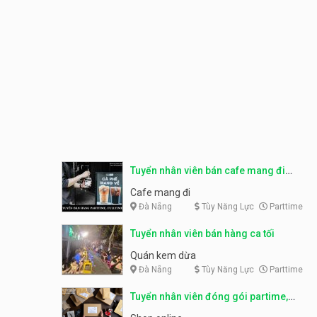
Tuyển nhân viên bán cafe mang đi
parttime, fulltime
Cafe mang đi
Đà Nẵng
Tùy Năng Lực
Parttime
Tuyển nhân viên bán hàng ca tối
Quán kem dừa
Đà Nẵng
Tùy Năng Lực
Parttime
Tuyển nhân viên đóng gói partime,
fulltime