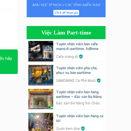
Tuyển nhân viên phụ quán ăn
– hỗ trợ ăn ở
Quán bánh đa cua
Việc Làm Part-time
Tuyển nhân viên bán hàng
parttime
Tuyển nhân viên bán cafe
mang đi parttime, fulltime
GÀ GÔ FASTFOOD
Cafe mang đi
ển hãy
Tuyển nhân viên bán hàng
Tuyển nhân viên pha chế,
parttime
phục vụ bàn parttime
Húp Tea
SAMDIMIKE Cà Phê Muối
Tuyển nhân viên pha chế
Tuyển nhân viên bán hàng
tiệm trà sữa
parttime – đặc sản Đà Nẵng
TRÀ SỮA THÁI LAN
Đặc sản Đà Nẵng Xin Chào
SONGKRAN
Tuyển nhân viên bán hàng ca
Tuyển nhân viên tư vấn bán
tối
hàng tiệm bánh ngọt
Quán kem dừa
Tiệm bánh ngọt