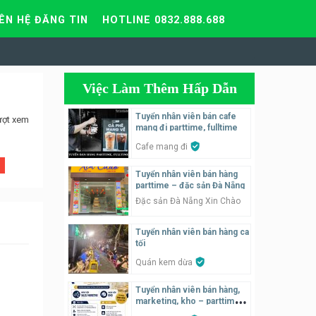
IÊN HỆ ĐĂNG TIN
HOTLINE 0832.888.688
Việc Làm Thêm Hấp Dẫn
Tuyển nhân viên bán cafe
ượt xem
mang đi parttime, fulltime
Cafe mang đi
Tuyển nhân viên bán hàng
parttime – đặc sản Đà Nẵng
Đặc sản Đà Nẵng Xin Chào
Tuyển nhân viên bán hàng ca
tối
Quán kem dừa
Tuyển nhân viên bán hàng,
marketing, kho – parttime,
fulltime