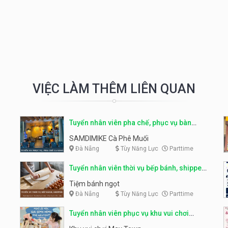
VIỆC LÀM THÊM LIÊN QUAN
Tuyển nhân viên pha chế, phục vụ bàn
parttime
SAMDIMIKE Cà Phê Muối
Đà Nẵng
Tùy Năng Lực
Parttime
Tuyển nhân viên thời vụ bếp bánh, shipper
parttime
Tiệm bánh ngọt
Đà Nẵng
Tùy Năng Lực
Parttime
Tuyển nhân viên phục vụ khu vui chơi
parttime linh động