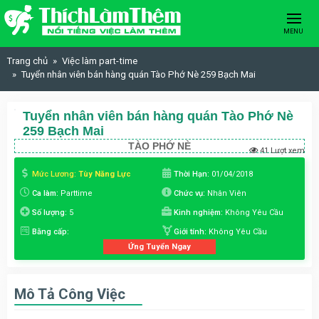
Skip to content
MENU
Trang chủ
Việc làm part-time
Tuyển nhân viên bán hàng quán Tào Phớ Nè 259 Bạch Mai
Tuyển nhân viên bán hàng quán Tào Phớ Nè
259 Bạch Mai
TÀO PHỚ NÈ
41 Lượt xem
Mức Lương:
Tùy Năng Lực
Thời Hạn:
01/04/2018
Ca làm:
Parttime
Chức vụ:
Nhân Viên
Số lượng:
5
Kinh nghiệm:
Không Yêu Cầu
Bằng cấp:
Giới tính:
Không Yêu Cầu
Ứng Tuyển Ngay
Mô Tả Công Việc