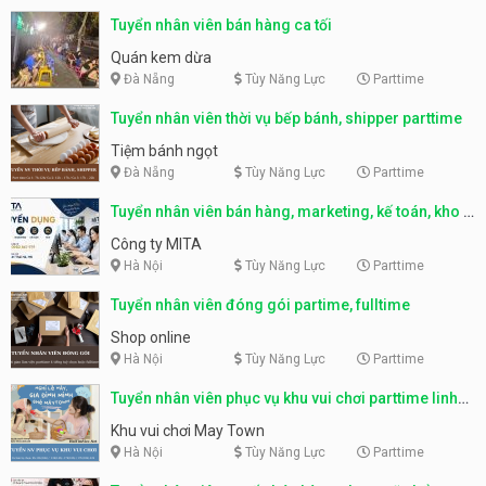
Tuyển nhân viên bán hàng ca tối
Quán kem dừa
Đà Nẵng
Tùy Năng Lực
Parttime
Tuyển nhân viên thời vụ bếp bánh, shipper parttime
Tiệm bánh ngọt
Đà Nẵng
Tùy Năng Lực
Parttime
Tuyển nhân viên bán hàng, marketing, kế toán, kho –
parttime, fulltime
Công ty MITA
Hà Nội
Tùy Năng Lực
Parttime
Tuyển nhân viên đóng gói partime, fulltime
Shop online
Hà Nội
Tùy Năng Lực
Parttime
Tuyển nhân viên phục vụ khu vui chơi parttime linh
động
Khu vui chơi May Town
Hà Nội
Tùy Năng Lực
Parttime