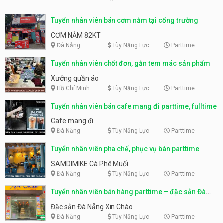
Tuyển nhân viên bán cơm nắm tại cổng trường
CƠM NẮM 82KT
Đà Nẵng
Tùy Năng Lực
Parttime
Tuyển nhân viên chốt đơn, gắn tem mác sản phẩm
Xưởng quần áo
Hồ Chí Minh
Tùy Năng Lực
Parttime
Tuyển nhân viên bán cafe mang đi parttime, fulltime
Cafe mang đi
Đà Nẵng
Tùy Năng Lực
Parttime
Tuyển nhân viên pha chế, phục vụ bàn parttime
SAMDIMIKE Cà Phê Muối
Đà Nẵng
Tùy Năng Lực
Parttime
Tuyển nhân viên bán hàng parttime – đặc sản Đà
Nẵng
Đặc sản Đà Nẵng Xin Chào
Đà Nẵng
Tùy Năng Lực
Parttime