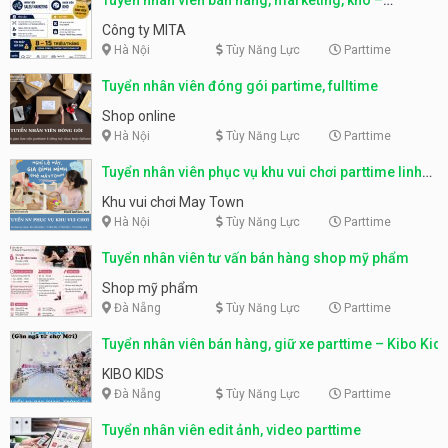
parttime, fulltime
Công ty MITA
Hà Nội
Tùy Năng Lực
Parttime
Tuyển nhân viên đóng gói partime, fulltime
Shop online
Hà Nội
Tùy Năng Lực
Parttime
Tuyển nhân viên phục vụ khu vui chơi parttime linh
động
Khu vui chơi May Town
Hà Nội
Tùy Năng Lực
Parttime
Tuyển nhân viên tư vấn bán hàng shop mỹ phẩm
Shop mỹ phẩm
Đà Nẵng
Tùy Năng Lực
Parttime
Tuyển nhân viên bán hàng, giữ xe parttime – Kibo Kid
KIBO KIDS
Đà Nẵng
Tùy Năng Lực
Parttime
Tuyển nhân viên edit ảnh, video parttime