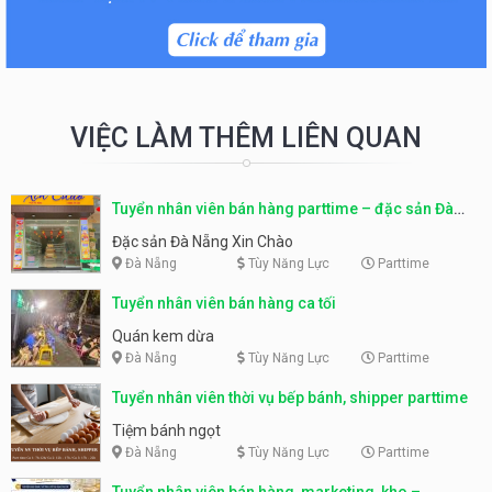
VIỆC LÀM THÊM LIÊN QUAN
Tuyển nhân viên bán hàng parttime – đặc sản Đà
Nẵng
Đặc sản Đà Nẵng Xin Chào
Đà Nẵng
Tùy Năng Lực
Parttime
Tuyển nhân viên bán hàng ca tối
Quán kem dừa
Đà Nẵng
Tùy Năng Lực
Parttime
Tuyển nhân viên thời vụ bếp bánh, shipper parttime
Tiệm bánh ngọt
Đà Nẵng
Tùy Năng Lực
Parttime
Tuyển nhân viên bán hàng, marketing, kho –