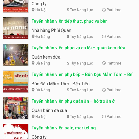
Công ty
Hà Nội
Tùy Năng Lực
Parttime
Tuyển nhân viên tiếp thực, phục vụ bàn
Nhà hàng Phủi Quán
Đà Nẵng
Tùy Năng Lực
Parttime
Tuyển nhân viên phục vụ ca tối – quán kem dừa
Quán kem dừa
Đà Nẵng
Tùy Năng Lực
Parttime
Tuyển nhân viên phụ bếp – Bún Đậu Mắm Tôm – Bếp
Tiên
Bún Đậu Mắm Tôm - Bếp Tiên
Đà Nẵng
Tùy Năng Lực
Parttime
Tuyển nhân viên phụ quán ăn – hỗ trợ ăn ở
Quán bánh đa cua
Hà Nội
Tùy Năng Lực
Parttime
Tuyển nhân viên sale, marketing
Công ty