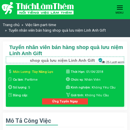
Skip to content
MENU
Trang chủ
Việc làm part-time
Tuyển nhân viên bán hàng shop quà lưu niệm Linh Anh Gift
Tuyển nhân viên bán hàng shop quà lưu niệm
Linh Anh Gift
shop quà lưu niệm Linh Anh Gift
25 Lượt xem
Mức Lương:
Tùy Năng Lực
Thời Hạn:
01/04/2018
Ca làm:
Parttime
Chức vụ:
Nhân Viên
Số lượng:
5
Kinh nghiệm:
Không Yêu Cầu
Bằng cấp:
Giới tính:
Không Yêu Cầu
Ứng Tuyển Ngay
Mô Tả Công Việc