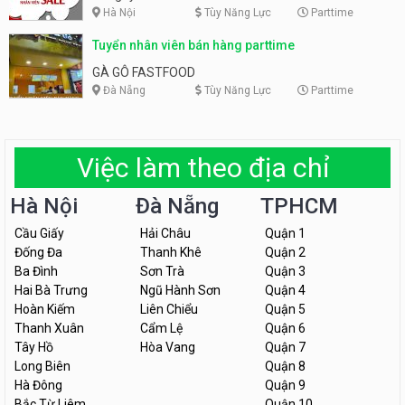
Hà Nội
Tùy Năng Lực
Parttime
Tuyển nhân viên bán hàng parttime
GÀ GÔ FASTFOOD
Đà Nẵng
Tùy Năng Lực
Parttime
Việc làm theo địa chỉ
Hà Nội
Đà Nẵng
TPHCM
Cầu Giấy
Hải Châu
Quận 1
Đống Đa
Thanh Khê
Quận 2
Ba Đình
Sơn Trà
Quận 3
Hai Bà Trưng
Ngũ Hành Sơn
Quận 4
Hoàn Kiếm
Liên Chiểu
Quận 5
Thanh Xuân
Cẩm Lệ
Quận 6
Tây Hồ
Hòa Vang
Quận 7
Long Biên
Quận 8
Hà Đông
Quận 9
Bắc Từ Liêm
Quận 10