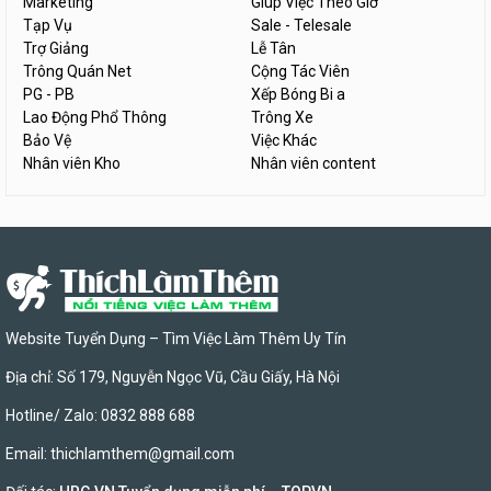
Marketing
Giúp Việc Theo Giờ
Tạp Vụ
Sale - Telesale
Trợ Giảng
Lễ Tân
Trông Quán Net
Cộng Tác Viên
PG - PB
Xếp Bóng Bi a
Lao Động Phổ Thông
Trông Xe
Bảo Vệ
Việc Khác
Nhân viên Kho
Nhân viên content
Website Tuyển Dụng – Tìm Việc Làm Thêm Uy Tín
Địa chỉ: Số 179, Nguyễn Ngọc Vũ, Cầu Giấy, Hà Nội
Hotline/ Zalo: 0832 888 688
Email:
thichlamthem@gmail.com