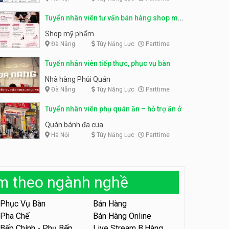
Tuyển nhân viên bán hàng,
Tuyển nhân viên tư vấn bán hàng shop mỹ
giữ xe parttime – Kibo Kid
Tuyển nhân viên content,
trực page, thu ngân parttime
phẩm
Shop mỹ phẩm
KIBO KIDS
lương cao
Đà Nẵng
Tùy Năng Lực
GRAVI ESCAPE ROOM
Parttime
Tuyển nhân viên edit ảnh,
Tuyển nhân viên tiếp thực, phục vụ bàn
video parttime
Nhà hàng Phủi Quán
Công ty
Đà Nẵng
Tùy Năng Lực
Parttime
Tuyển nhân viên tiếp thực,
Tuyển nhân viên phụ quán ăn – hỗ trợ ăn ở
phục vụ bàn
Quán bánh đa cua
Nhà hàng Phủi Quán
Hà Nội
Tùy Năng Lực
Parttime
Tuyển nhân viên phục vụ ca
tối – quán kem dừa
Quán kem dừa
àm theo ngành nghề
Tuyển nhân viên phụ bếp –
Phục Vụ Bàn
Bán Hàng
Bún Đậu Mắm Tôm – Bếp
Tiên
Pha Chế
Bán Hàng Online
Bún Đậu Mắm Tôm - Bếp Tiên
Bếp Chính - Phụ Bếp
Live Stream B.Hàng