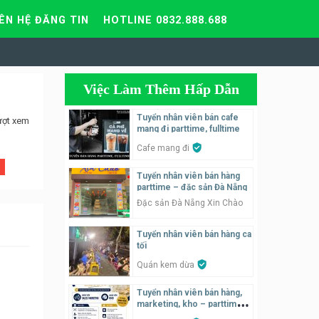
IÊN HỆ ĐĂNG TIN
HOTLINE 0832.888.688
Việc Làm Thêm Hấp Dẫn
Tuyển nhân viên bán cafe
ượt xem
mang đi parttime, fulltime
Cafe mang đi
Tuyển nhân viên bán hàng
parttime – đặc sản Đà Nẵng
Đặc sản Đà Nẵng Xin Chào
Tuyển nhân viên bán hàng ca
tối
Quán kem dừa
Tuyển nhân viên bán hàng,
marketing, kho – parttime,
fulltime