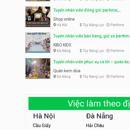
Tuyển nhân viên đóng gói partime,
fulltime
Shop online
Hà Nội
Tùy Năng Lực
Parttime
Tuyển nhân viên bán hàng, giữ xe parttim
– Kibo Kid
KIBO KIDS
Đà Nẵng
Tùy Năng Lực
Parttime
Tuyển nhân viên phục vụ ca tối – quán k
dừa
Quán kem dừa
Đà Nẵng
Tùy Năng Lực
Parttime
Việc làm theo đị
Hà Nội
Đà Nẵng
Cầu Giấy
Hải Châu