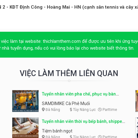
ĐN 2 - KĐT Định Công - Hoàng Mai - HN (cạnh sân tennis và cây 
 việc làm tại website:
thichlamthem.com
để được ưu tiên khi ứng tuy
ừ nhà tuyển dụng, nếu có vui lòng báo lại cho website biết thông tin.
VIỆC LÀM THÊM LIÊN QUAN
Tuyển nhân viên pha chế, phục vụ bàn
parttime
SAMDIMIKE Cà Phê Muối
Đà Nẵng
Tùy Năng Lực
Parttime
Tuyển nhân viên thời vụ bếp bánh, shipper
parttime
Tiệm bánh ngọt
Đà Nẵng
Tùy Năng Lực
Parttime