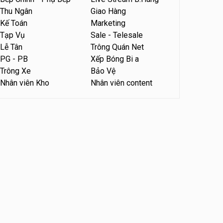
Thu Ngân
Giao Hàng
Tuyển nhân viên phụ quán ăn
– hỗ trợ ăn ở
Kế Toán
Marketing
Tạp Vụ
Sale - Telesale
Quán bánh đa cua
Lễ Tân
Trông Quán Net
PG - PB
Xếp Bóng Bi a
Tuyển nhân viên sale,
marketing
Trông Xe
Bảo Vệ
Công ty
Nhân viên Kho
Nhân viên content
Tuyển nhân viên bán hàng
parttime
GÀ GÔ FASTFOOD
Tuyển nhân viên bán hàng
parttime
Húp Tea
Tuyển nhân viên pha chế
tiệm trà sữa
TRÀ SỮA THÁI LAN
SONGKRAN