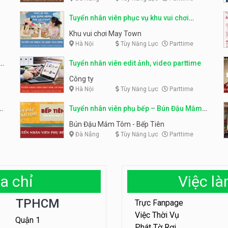
Tuyển nhân viên phục vụ khu vui chơi
parttime linh động
Khu vui chơi May Town
Hà Nội
Tùy Năng Lực
Parttime
e
Tuyển nhân viên edit ảnh, video parttime
Công ty
Hà Nội
Tùy Năng Lực
Parttime
em
Tuyển nhân viên phụ bếp – Bún Đậu Mắm
Tôm – Bếp Tiên
Bún Đậu Mắm Tôm - Bếp Tiên
Đà Nẵng
Tùy Năng Lực
Parttime
a chỉ
Việc l
TPHCM
Trực Fanpage
Việc Thời Vụ
Quận 1
Phát Tờ Rơi