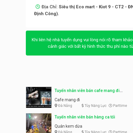
Địa Chỉ:
Siêu thị Eco mart - Kiot 9 - CT2 - 
Định Công).
Khi liên hệ nhà tuyển dụng vui lòng nói rõ tham khảo
cảnh giác với bất kỳ hình thức thu phí nào t
Tuyển nhân viên bán cafe mang đi
parttime, fulltime
Cafe mang đi
Đà Nẵng
Tùy Năng Lực
Parttime
Tuyển nhân viên bán hàng ca tối
Quán kem dừa
Đà Nẵng
Tùy Năng Lực
Parttime