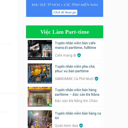
Tuyển nhân viên phụ quán ăn
– hỗ trợ ăn ở
Quán bánh đa cua
Việc Làm Part-time
Tuyển nhân viên bán hàng
parttime
Tuyển nhân viên bán cafe
mang đi parttime, fulltime
GÀ GÔ FASTFOOD
Cafe mang đi
Tuyển nhân viên bán hàng
Tuyển nhân viên pha chế,
parttime
phục vụ bàn parttime
Húp Tea
SAMDIMIKE Cà Phê Muối
Tuyển nhân viên pha chế
Tuyển nhân viên bán hàng
tiệm trà sữa
parttime – đặc sản Đà Nẵng
TRÀ SỮA THÁI LAN
Đặc sản Đà Nẵng Xin Chào
SONGKRAN
Tuyển nhân viên bán hàng ca
Tuyển nhân viên tư vấn bán
tối
hàng tiệm bánh ngọt
Quán kem dừa
Tiệm bánh ngọt