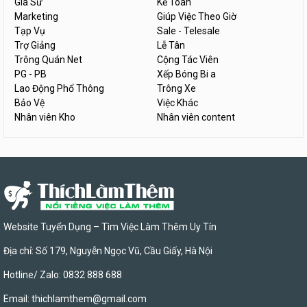
Gia Sư
Kế Toán
Marketing
Giúp Việc Theo Giờ
Tạp Vụ
Sale - Telesale
Trợ Giảng
Lễ Tân
Trông Quán Net
Cộng Tác Viên
PG - PB
Xếp Bóng Bi a
Lao Động Phổ Thông
Trông Xe
Bảo Vệ
Việc Khác
Nhân viên Kho
Nhân viên content
Website Tuyển Dụng – Tìm Việc Làm Thêm Uy Tín
Địa chỉ: Số 179, Nguyễn Ngọc Vũ, Cầu Giấy, Hà Nội
Hotline/ Zalo: 0832 888 688
Email:
thichlamthem@gmail.com