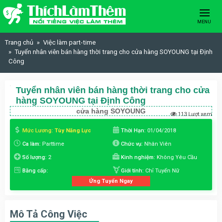
Skip to content
MENU
Trang chủ
Việc làm part-time
Tuyển nhân viên bán hàng thời trang cho cửa hàng SOYOUNG tại Định
Công
Tuyển nhân viên bán hàng thời trang cho cửa
hàng SOYOUNG tại Định Công
cửa hàng SOYOUNG
113 Lượt xem
Mức Lương:
Tùy Năng Lực
Thời Hạn:
01/04/2018
Ca làm:
Parttime
Chức vụ:
Nhân Viên
Số lượng:
2
Kinh nghiệm:
Không Yêu Cầu
Bằng cấp:
Giới tính:
Chỉ Tuyển Nữ
Ứng Tuyển Ngay
Mô Tả Công Việc