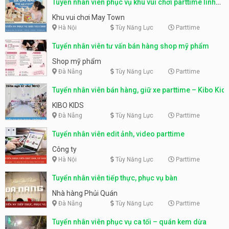
Tuyển nhân viên phục vụ khu vui chơi parttime linh
động
Khu vui chơi May Town
Hà Nội
Tùy Năng Lực
Parttime
Tuyển nhân viên tư vấn bán hàng shop mỹ phẩm
Shop mỹ phẩm
Đà Nẵng
Tùy Năng Lực
Parttime
Tuyển nhân viên bán hàng, giữ xe parttime – Kibo Kid
KIBO KIDS
Đà Nẵng
Tùy Năng Lực
Parttime
Tuyển nhân viên edit ảnh, video parttime
Công ty
Hà Nội
Tùy Năng Lực
Parttime
Tuyển nhân viên tiếp thực, phục vụ bàn
Nhà hàng Phủi Quán
Đà Nẵng
Tùy Năng Lực
Parttime
Tuyển nhân viên phục vụ ca tối – quán kem dừa