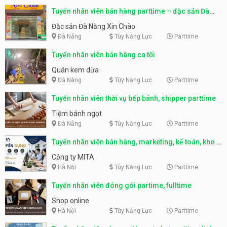
Tuyển nhân viên bán hàng parttime – đặc sản Đà
Nẵng
Đặc sản Đà Nẵng Xin Chào
Đà Nẵng
Tùy Năng Lực
Parttime
Tuyển nhân viên bán hàng ca tối
Quán kem dừa
Đà Nẵng
Tùy Năng Lực
Parttime
Tuyển nhân viên thời vụ bếp bánh, shipper parttime
Tiệm bánh ngọt
Đà Nẵng
Tùy Năng Lực
Parttime
Tuyển nhân viên bán hàng, marketing, kế toán, kho –
parttime, fulltime
Công ty MITA
Hà Nội
Tùy Năng Lực
Parttime
Tuyển nhân viên đóng gói partime, fulltime
Shop online
Hà Nội
Tùy Năng Lực
Parttime