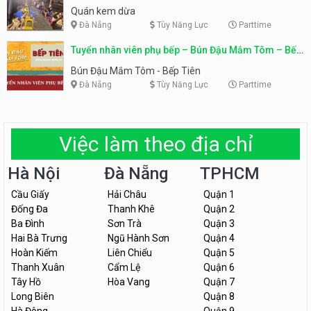
Quán kem dừa
Đà Nẵng
Tùy Năng Lực
Parttime
Tuyển nhân viên phụ bếp – Bún Đậu Mắm Tôm – Bếp
Tiên
Bún Đậu Mắm Tôm - Bếp Tiên
Đà Nẵng
Tùy Năng Lực
Parttime
Việc làm theo địa chỉ
Hà Nội
Đà Nẵng
TPHCM
Cầu Giấy
Hải Châu
Quận 1
Đống Đa
Thanh Khê
Quận 2
Ba Đình
Sơn Trà
Quận 3
Hai Bà Trưng
Ngũ Hành Sơn
Quận 4
Hoàn Kiếm
Liên Chiểu
Quận 5
Thanh Xuân
Cẩm Lệ
Quận 6
Tây Hồ
Hòa Vang
Quận 7
Long Biên
Quận 8