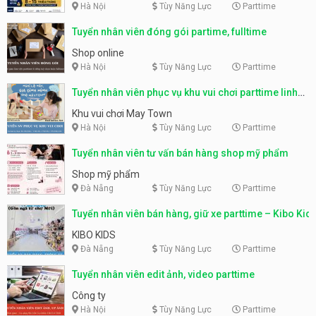
Hà Nội
Tùy Năng Lực
Parttime
Tuyển nhân viên đóng gói partime, fulltime
Shop online
Hà Nội
Tùy Năng Lực
Parttime
Tuyển nhân viên phục vụ khu vui chơi parttime linh
động
Khu vui chơi May Town
Hà Nội
Tùy Năng Lực
Parttime
Tuyển nhân viên tư vấn bán hàng shop mỹ phẩm
Shop mỹ phẩm
Đà Nẵng
Tùy Năng Lực
Parttime
Tuyển nhân viên bán hàng, giữ xe parttime – Kibo Kid
KIBO KIDS
Đà Nẵng
Tùy Năng Lực
Parttime
Tuyển nhân viên edit ảnh, video parttime
Công ty
Hà Nội
Tùy Năng Lực
Parttime