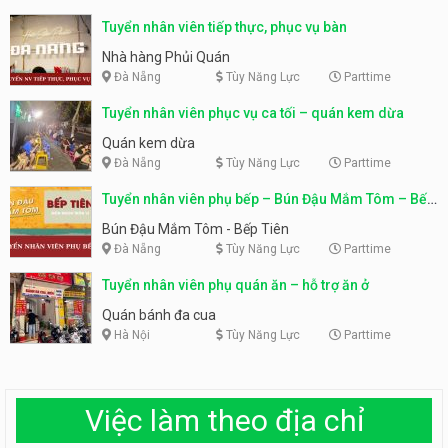
Tuyển nhân viên tiếp thực, phục vụ bàn
Nhà hàng Phủi Quán
Đà Nẵng
Tùy Năng Lực
Parttime
Tuyển nhân viên phục vụ ca tối – quán kem dừa
Quán kem dừa
Đà Nẵng
Tùy Năng Lực
Parttime
Tuyển nhân viên phụ bếp – Bún Đậu Mắm Tôm – Bếp
Tiên
Bún Đậu Mắm Tôm - Bếp Tiên
Đà Nẵng
Tùy Năng Lực
Parttime
Tuyển nhân viên phụ quán ăn – hỗ trợ ăn ở
Quán bánh đa cua
Hà Nội
Tùy Năng Lực
Parttime
Việc làm theo địa chỉ