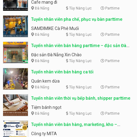
Cafe mang đi
Đà Nẵng
Tùy Năng Lực
Parttime
Tuyển nhân viên pha chế, phục vụ bàn parttime
SAMDIMIKE Cà Phê Muối
Đà Nẵng
Tùy Năng Lực
Parttime
Tuyển nhân viên bán hàng parttime – đặc sản Đà
Nẵng
Đặc sản Đà Nẵng Xin Chào
Đà Nẵng
Tùy Năng Lực
Parttime
Tuyển nhân viên bán hàng ca tối
Quán kem dừa
Đà Nẵng
Tùy Năng Lực
Parttime
Tuyển nhân viên thời vụ bếp bánh, shipper parttime
Tiệm bánh ngọt
Đà Nẵng
Tùy Năng Lực
Parttime
Tuyển nhân viên bán hàng, marketing, kho –
parttime, fulltime
Công ty MITA