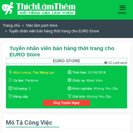
Skip to content
MENU
Trang chủ
Việc làm part-time
Tuyển nhân viên bán hàng thời trang cho EURO Store
Tuyển nhân viên bán hàng thời trang cho
EURO Store
EURO STORE
57 Lượt xem
Mức Lương:
Tùy Năng Lực
Thời Hạn:
01/04/2018
Ca làm:
Parttime
Chức vụ:
Nhân Viên
Số lượng:
5
Kinh nghiệm:
Không Yêu Cầu
Bằng cấp:
Giới tính:
Không Yêu Cầu
Ứng Tuyển Ngay
Mô Tả Công Việc