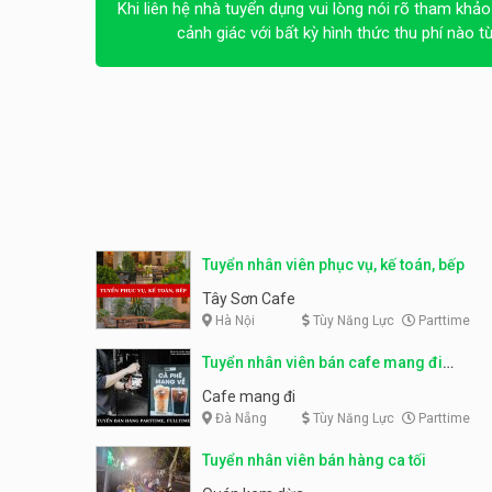
Khi liên hệ nhà tuyển dụng vui lòng nói rõ tham khảo
cảnh giác với bất kỳ hình thức thu phí nào t
Tuyển nhân viên phục vụ, kế toán, bếp
Tây Sơn Cafe
Hà Nội
Tùy Năng Lực
Parttime
Tuyển nhân viên bán cafe mang đi
parttime, fulltime
Cafe mang đi
Đà Nẵng
Tùy Năng Lực
Parttime
Tuyển nhân viên bán hàng ca tối