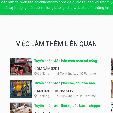
 việc làm tại website:
thichlamthem.com
để được ưu tiên khi ứng tuy
ừ nhà tuyển dụng, nếu có vui lòng báo lại cho website biết thông tin.
VIỆC LÀM THÊM LIÊN QUAN
Tuyển nhân viên bán cơm nắm tại cổng
trường
CƠM NẮM 82KT
Đà Nẵng
Tùy Năng Lực
Parttime
Tuyển nhân viên pha chế, phục vụ bàn
parttime
SAMDIMIKE Cà Phê Muối
Đà Nẵng
Tùy Năng Lực
Parttime
Tuyển nhân viên thời vụ bếp bánh, shipper
parttime