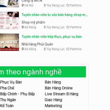
Công ty MITA
Hà Nội
Tùy Năng Lực
Parttime
Tuyển nhân viên đóng gói
partime, fulltime
Tuyển nhân viên đóng gói
Tuyển nhân viên tư vấn bán hàng shop mỹ
parttime
Shop online
phẩm
Shop online
Shop mỹ phẩm
Đà Nẵng
Tùy Năng Lực
Parttime
Tuyển nhân viên phục vụ
khu vui chơi parttime linh
động
Tuyển nhân viên tiếp thực, phục vụ bàn
Khu vui chơi May Town
Nhà hàng Phủi Quán
Đà Nẵng
Tùy Năng Lực
Parttime
Tuyển nhân viên tư vấn bán
hàng shop mỹ phẩm
Shop mỹ phẩm
àm theo ngành nghề
Tuyển nhân viên bán hàng,
giữ xe parttime – Kibo Kid
Phục Vụ Bàn
Bán Hàng
KIBO KIDS
Pha Chế
Bán Hàng Online
Bếp Chính - Phụ Bếp
Live Stream B.Hàng
Tuyển nhân viên edit ảnh,
video parttime
Thu Ngân
Giao Hàng
Kế Toán
Marketing
Công ty