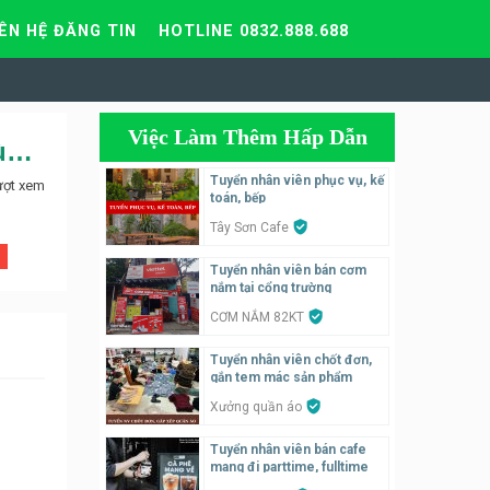
IÊN HỆ ĐĂNG TIN
HOTLINE 0832.888.688
Việc Làm Thêm Hấp Dẫn
Tuyển nhân viên bán hàng thời trang cho shop DEZI 169 chùa Bộc
Tuyển nhân viên phục vụ, kế
ượt xem
toán, bếp
Tây Sơn Cafe
Tuyển nhân viên bán cơm
nắm tại cổng trường
CƠM NẮM 82KT
Tuyển nhân viên chốt đơn,
gắn tem mác sản phẩm
Xưởng quần áo
Tuyển nhân viên bán cafe
mang đi parttime, fulltime