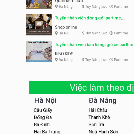
Quán kem dừa
Đà Nẵng
Tùy Năng Lực
Parttime
Tuyển nhân viên đóng gói partime,
fulltime
Shop online
Hà Nội
Tùy Năng Lực
Parttime
Tuyển nhân viên bán hàng, giữ xe parttim
– Kibo Kid
KIBO KIDS
Đà Nẵng
Tùy Năng Lực
Parttime
Việc làm theo đị
Hà Nội
Đà Nẵng
Cầu Giấy
Hải Châu
Đống Đa
Thanh Khê
Ba Đình
Sơn Trà
Hai Bà Trưng
Ngũ Hành Sơn