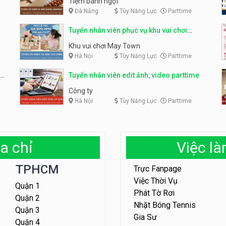
Tiệm bánh ngọt
Đà Nẵng
Tùy Năng Lực
Parttime
Tuyển nhân viên phục vụ khu vui chơi
parttime linh động
Khu vui chơi May Town
Hà Nội
Tùy Năng Lực
Parttime
e
Tuyển nhân viên edit ảnh, video parttime
Công ty
Hà Nội
Tùy Năng Lực
Parttime
a chỉ
Việc l
TPHCM
Trực Fanpage
Việc Thời Vụ
Quận 1
Phát Tờ Rơi
Quận 2
Nhặt Bóng Tennis
Quận 3
Gia Sư
Quận 4