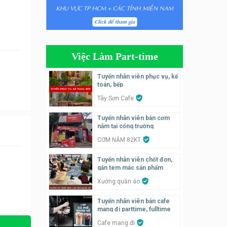
Tuyển nhân viên bán hàng,
giữ xe parttime – Kibo Kid
KIBO KIDS
Việc Làm Part-time
Tuyển nhân viên edit ảnh,
video parttime
Tuyển nhân viên phục vụ, kế
toán, bếp
Công ty
Tây Sơn Cafe
Tuyển nhân viên tiếp thực,
Tuyển nhân viên bán cơm
phục vụ bàn
nắm tại cổng trường
Nhà hàng Phủi Quán
CƠM NẮM 82KT
Tuyển nhân viên phụ quán ăn
Tuyển nhân viên chốt đơn,
– hỗ trợ ăn ở
gắn tem mác sản phẩm
Quán bánh đa cua
Xưởng quần áo
Tuyển nhân viên bán cafe
Tuyển nhân viên bán hàng
mang đi parttime, fulltime
parttime
Cafe mang đi
GÀ GÔ FASTFOOD