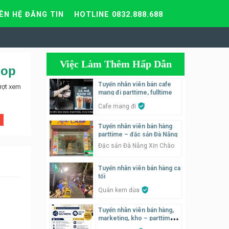
IÊN HỆ ĐĂNG TIN
HOTLINE 0832.888.688
Việc Làm Thêm Hấp Dẫn
hop
Tuyển nhân viên bán cafe
ượt xem
mang đi parttime, fulltime
Cafe mang đi
Tuyển nhân viên bán hàng
parttime – đặc sản Đà Nẵng
Đặc sản Đà Nẵng Xin Chào
Tuyển nhân viên bán hàng ca
tối
Quán kem dừa
Tuyển nhân viên bán hàng,
marketing, kho – parttime,
fulltime