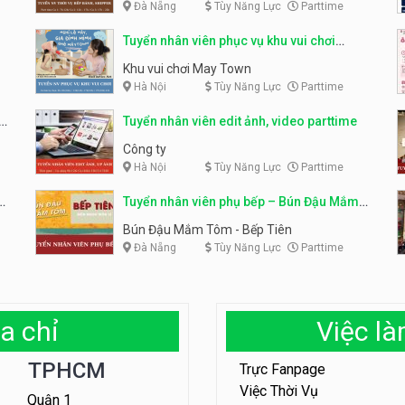
Đà Nẵng
Tùy Năng Lực
Parttime
Tuyển nhân viên phục vụ khu vui chơi
parttime linh động
Khu vui chơi May Town
Hà Nội
Tùy Năng Lực
Parttime
e
Tuyển nhân viên edit ảnh, video parttime
Công ty
Hà Nội
Tùy Năng Lực
Parttime
em
Tuyển nhân viên phụ bếp – Bún Đậu Mắm
Tôm – Bếp Tiên
Bún Đậu Mắm Tôm - Bếp Tiên
Đà Nẵng
Tùy Năng Lực
Parttime
a chỉ
Việc l
TPHCM
Trực Fanpage
Việc Thời Vụ
Quận 1