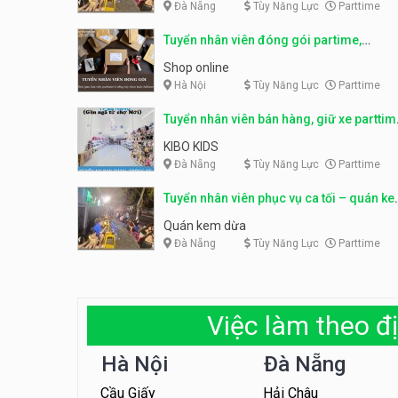
Đà Nẵng
Tùy Năng Lực
Parttime
Tuyển nhân viên đóng gói partime,
fulltime
Shop online
Hà Nội
Tùy Năng Lực
Parttime
Tuyển nhân viên bán hàng, giữ xe parttim
– Kibo Kid
KIBO KIDS
Đà Nẵng
Tùy Năng Lực
Parttime
Tuyển nhân viên phục vụ ca tối – quán k
dừa
Quán kem dừa
Đà Nẵng
Tùy Năng Lực
Parttime
Việc làm theo đị
Hà Nội
Đà Nẵng
Cầu Giấy
Hải Châu