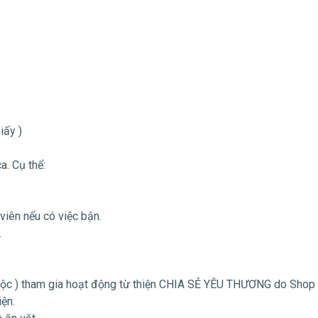
iấy )
a. Cụ thể:
viên nếu có việc bận.
.
uộc ) tham gia hoạt động từ thiện CHIA SẺ YÊU THƯƠNG do Shop 
iện.