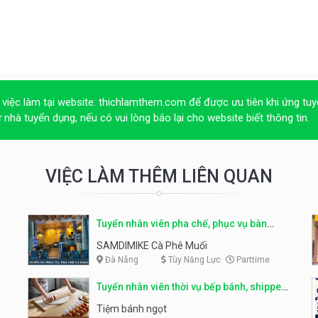
 việc làm tại website:
thichlamthem.com
để được ưu tiên khi ứng tuy
ừ nhà tuyển dụng, nếu có vui lòng báo lại cho website biết thông tin.
VIỆC LÀM THÊM LIÊN QUAN
Tuyển nhân viên pha chế, phục vụ bàn
parttime
SAMDIMIKE Cà Phê Muối
Đà Nẵng
Tùy Năng Lực
Parttime
Tuyển nhân viên thời vụ bếp bánh, shipper
parttime
Tiệm bánh ngọt