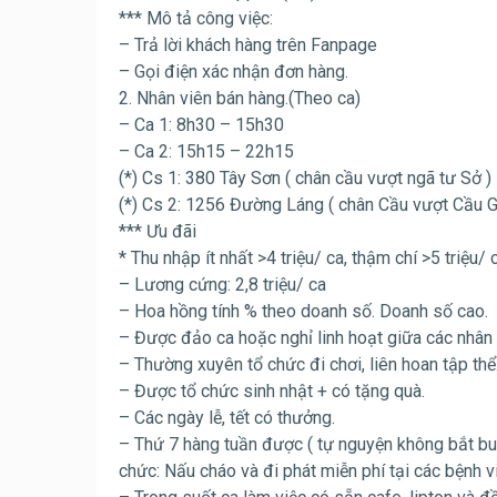
*** Mô tả công việc:
– Trả lời khách hàng trên Fanpage
– Gọi điện xác nhận đơn hàng.
2. Nhân viên bán hàng.(Theo ca)
– Ca 1: 8h30 – 15h30
– Ca 2: 15h15 – 22h15
(*) Cs 1: 380 Tây Sơn ( chân cầu vượt ngã tư Sở )
(*) Cs 2: 1256 Đường Láng ( chân Cầu vượt Cầu G
*** Ưu đãi
* Thu nhập ít nhất >4 triệu/ ca, thậm chí >5 triệu/ c
– Lương cứng: 2,8 triệu/ ca
– Hoa hồng tính % theo doanh số. Doanh số cao.
– Được đảo ca hoặc nghỉ linh hoạt giữa các nhân 
– Thường xuyên tổ chức đi chơi, liên hoan tập thể
– Được tổ chức sinh nhật + có tặng quà.
– Các ngày lễ, tết có thưởng.
– Thứ 7 hàng tuần được ( tự nguyện không bắt b
chức: Nấu cháo và đi phát miễn phí tại các bệnh v