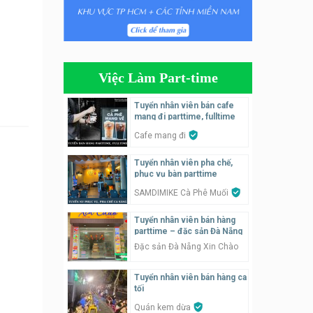
Tuyển nhân viên phụ quán ăn
– hỗ trợ ăn ở
Quán bánh đa cua
Việc Làm Part-time
Tuyển nhân viên bán hàng
parttime
Tuyển nhân viên bán cafe
mang đi parttime, fulltime
GÀ GÔ FASTFOOD
Cafe mang đi
Tuyển nhân viên bán hàng
Tuyển nhân viên pha chế,
parttime
phục vụ bàn parttime
Húp Tea
SAMDIMIKE Cà Phê Muối
Tuyển nhân viên pha chế
Tuyển nhân viên bán hàng
tiệm trà sữa
parttime – đặc sản Đà Nẵng
TRÀ SỮA THÁI LAN
Đặc sản Đà Nẵng Xin Chào
SONGKRAN
Tuyển nhân viên bán hàng ca
Tuyển nhân viên tư vấn bán
tối
hàng tiệm bánh ngọt
Quán kem dừa
Tiệm bánh ngọt