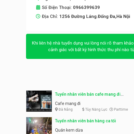
Số Điện Thoại:
0966399639
Địa Chỉ:
1256 Đường Láng.Đống Đa,Hà Nội
Khi liên hệ nhà tuyển dụng vui lòng nói rõ tham khảo
cảnh giác với bất kỳ hình thức thu phí nào t
Tuyển nhân viên bán cafe mang đi
parttime, fulltime
Cafe mang đi
Đà Nẵng
Tùy Năng Lực
Parttime
Tuyển nhân viên bán hàng ca tối
Quán kem dừa