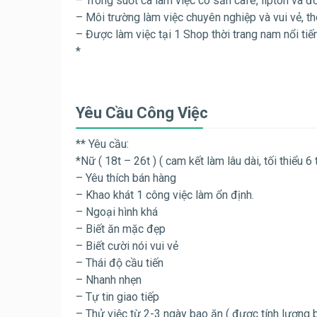
– Trong suốt ca làm việc có sẵn cafe, lipton và đồ
– Môi trường làm việc chuyên nghiệp và vui vẻ, t
– Được làm việc tại 1 Shop thời trang nam nổi tiế
*
Yêu Cầu Công Việc
** Yêu cầu:
*Nữ ( 18t – 26t ) ( cam kết làm lâu dài, tối thiểu 6 
– Yêu thích bán hàng
– Khao khát 1 công việc làm ổn định.
– Ngoại hình khá
– Biết ăn mặc đẹp
– Biết cười nói vui vẻ
– Thái độ cầu tiến
– Nhanh nhẹn
– Tự tin giao tiếp
– Thử việc từ 2-3 ngày bao ăn ( được tính lương 