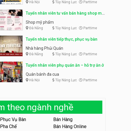
Hà Nội
Tùy Năng Lực
Parttime
Tuyển nhân viên phụ quán ăn
– hỗ trợ ăn ở
Tuyển nhân viên tư vấn bán hàng shop mỹ
phẩm
Quán bánh đa cua
Shop mỹ phẩm
Đà Nẵng
Tùy Năng Lực
Parttime
Tuyển nhân viên sale,
Tuyển nhân viên tiếp thực, phục vụ bàn
marketing
Công ty
Nhà hàng Phủi Quán
Đà Nẵng
Tùy Năng Lực
Parttime
Tuyển nhân viên bán hàng
Tuyển nhân viên phụ quán ăn – hỗ trợ ăn ở
parttime
GÀ GÔ FASTFOOD
Quán bánh đa cua
Hà Nội
Tùy Năng Lực
Parttime
Tuyển nhân viên bán hàng
parttime
Húp Tea
àm theo ngành nghề
Tuyển nhân viên pha chế
tiệm trà sữa
Phục Vụ Bàn
Bán Hàng
TRÀ SỮA THÁI LAN
Pha Chế
Bán Hàng Online
SONGKRAN