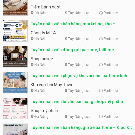
Tiệm bánh ngọt
Đà Nẵng
Tùy Năng Lực
Parttime
Tuyển nhân viên bán hàng, marketing, kho –
parttime, fulltime
Công ty MITA
Hà Nội
Tùy Năng Lực
Parttime
Tuyển nhân viên đóng gói partime, fulltime
Shop online
Hà Nội
Tùy Năng Lực
Parttime
Tuyển nhân viên phục vụ khu vui chơi parttime linh
động
Khu vui chơi May Town
Hà Nội
Tùy Năng Lực
Parttime
Tuyển nhân viên tư vấn bán hàng shop mỹ phẩm
Shop mỹ phẩm
Đà Nẵng
Tùy Năng Lực
Parttime
Tuyển nhân viên bán hàng, giữ xe parttime – Kibo Kid