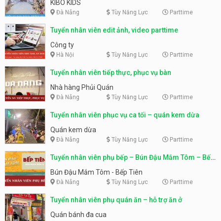
KIBO KIDS
Đà Nẵng
Tùy Năng Lực
Parttime
Tuyển nhân viên edit ảnh, video parttime
Công ty
Hà Nội
Tùy Năng Lực
Parttime
Tuyển nhân viên tiếp thực, phục vụ bàn
Nhà hàng Phủi Quán
Đà Nẵng
Tùy Năng Lực
Parttime
Tuyển nhân viên phục vụ ca tối – quán kem dừa
Quán kem dừa
Đà Nẵng
Tùy Năng Lực
Parttime
Tuyển nhân viên phụ bếp – Bún Đậu Mắm Tôm – Bếp
Tiên
Bún Đậu Mắm Tôm - Bếp Tiên
Đà Nẵng
Tùy Năng Lực
Parttime
Tuyển nhân viên phụ quán ăn – hỗ trợ ăn ở
Quán bánh đa cua