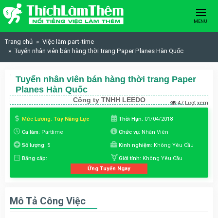
Skip to content
MENU
Trang chủ
Việc làm part-time
Tuyển nhân viên bán hàng thời trang Paper Planes Hàn Quốc
Tuyển nhân viên bán hàng thời trang Paper
Planes Hàn Quốc
Công ty TNHH LEEDO
47 Lượt xem
Mức Lương:
Tùy Năng Lực
Thời Hạn:
01/04/2018
Ca làm:
Parttime
Chức vụ:
Nhân Viên
Số lượng:
5
Kinh nghiệm:
Không Yêu Cầu
Bằng cấp:
Giới tính:
Không Yêu Cầu
Ứng Tuyển Ngay
Mô Tả Công Việc