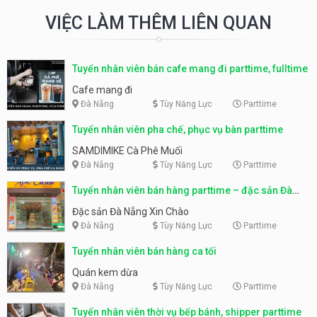
VIỆC LÀM THÊM LIÊN QUAN
Tuyển nhân viên bán cafe mang đi parttime, fulltime
Cafe mang đi
Đà Nẵng
Tùy Năng Lực
Parttime
Tuyển nhân viên pha chế, phục vụ bàn parttime
SAMDIMIKE Cà Phê Muối
Đà Nẵng
Tùy Năng Lực
Parttime
Tuyển nhân viên bán hàng parttime – đặc sản Đà
Nẵng
Đặc sản Đà Nẵng Xin Chào
Đà Nẵng
Tùy Năng Lực
Parttime
Tuyển nhân viên bán hàng ca tối
Quán kem dừa
Đà Nẵng
Tùy Năng Lực
Parttime
Tuyển nhân viên thời vụ bếp bánh, shipper parttime