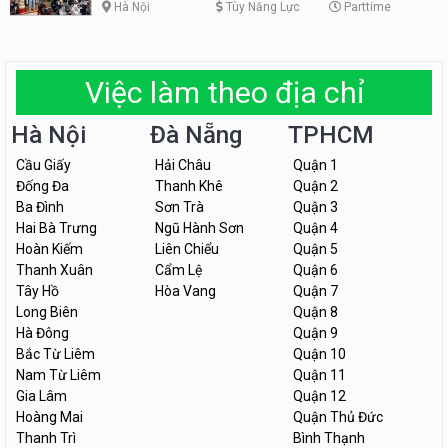
Hà Nội
Tùy Năng Lực
Parttime
Việc làm theo địa chỉ
Hà Nội
Đà Nẵng
TPHCM
Cầu Giấy
Hải Châu
Quận 1
Đống Đa
Thanh Khê
Quận 2
Ba Đình
Sơn Trà
Quận 3
Hai Bà Trưng
Ngũ Hành Sơn
Quận 4
Hoàn Kiếm
Liên Chiểu
Quận 5
Thanh Xuân
Cẩm Lệ
Quận 6
Tây Hồ
Hòa Vang
Quận 7
Long Biên
Quận 8
Hà Đông
Quận 9
Bắc Từ Liêm
Quận 10
Nam Từ Liêm
Quận 11
Gia Lâm
Quận 12
Hoàng Mai
Quận Thủ Đức
Thanh Trì
Bình Thạnh