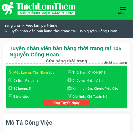
Skip to content
MENU
Trang chủ
Việc làm part-time
Tuyển nhân viên bán hàng thời trang tại 105 Nguyễn Công Hoan
Tuyển nhân viên bán hàng thời trang tại 105
Nguyễn Công Hoan
Cửa hàng thời trang
58 Lượt xem
Mức Lương:
Tùy Năng Lực
Thời Hạn:
01/04/2018
Ca làm:
Parttime
Chức vụ:
Nhân Viên
Số lượng:
5
Kinh nghiệm:
Không Yêu Cầu
Bằng cấp:
Giới tính:
Chỉ Tuyển Nữ
Ứng Tuyển Ngay
Mô Tả Công Việc