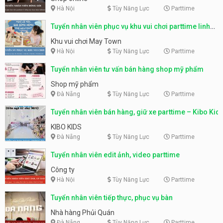
Hà Nội
Tùy Năng Lực
Parttime
Tuyển nhân viên phục vụ khu vui chơi parttime linh
động
Khu vui chơi May Town
Hà Nội
Tùy Năng Lực
Parttime
Tuyển nhân viên tư vấn bán hàng shop mỹ phẩm
Shop mỹ phẩm
Đà Nẵng
Tùy Năng Lực
Parttime
Tuyển nhân viên bán hàng, giữ xe parttime – Kibo Kid
KIBO KIDS
Đà Nẵng
Tùy Năng Lực
Parttime
Tuyển nhân viên edit ảnh, video parttime
Công ty
Hà Nội
Tùy Năng Lực
Parttime
Tuyển nhân viên tiếp thực, phục vụ bàn
Nhà hàng Phủi Quán
Đà Nẵng
Tùy Năng Lực
Parttime