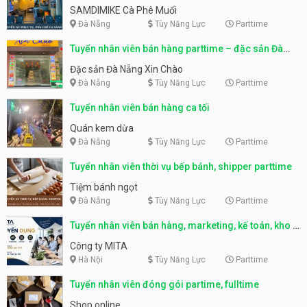
SAMDIMIKE Cà Phê Muối
Đà Nẵng
Tùy Năng Lực
Parttime
Tuyển nhân viên bán hàng parttime – đặc sản Đà
Nẵng
Đặc sản Đà Nẵng Xin Chào
Đà Nẵng
Tùy Năng Lực
Parttime
Tuyển nhân viên bán hàng ca tối
Quán kem dừa
Đà Nẵng
Tùy Năng Lực
Parttime
Tuyển nhân viên thời vụ bếp bánh, shipper parttime
Tiệm bánh ngọt
Đà Nẵng
Tùy Năng Lực
Parttime
Tuyển nhân viên bán hàng, marketing, kế toán, kho –
parttime, fulltime
Công ty MITA
Hà Nội
Tùy Năng Lực
Parttime
Tuyển nhân viên đóng gói partime, fulltime
Shop online