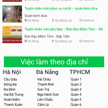
Tuyển nhân viên phục vụ ca tối – quán kem dừa
Quán kem dừa
Đà Nẵng
Tùy Năng Lực
Parttime
Tuyển nhân viên phụ bếp – Bún Đậu Mắm Tôm – Bếp
Tiên
Bún Đậu Mắm Tôm - Bếp Tiên
Đà Nẵng
Tùy Năng Lực
Parttime
Việc làm theo địa chỉ
Hà Nội
Đà Nẵng
TPHCM
Cầu Giấy
Hải Châu
Quận 1
Đống Đa
Thanh Khê
Quận 2
Ba Đình
Sơn Trà
Quận 3
Hai Bà Trưng
Ngũ Hành Sơn
Quận 4
Hoàn Kiếm
Liên Chiểu
Quận 5
Thanh Xuân
Cẩm Lệ
Quận 6