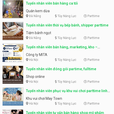
Tuyển nhân viên bán hàng ca tối
Quán kem dừa
Đà Nẵng
Tùy Năng Lực
Parttime
Tuyển nhân viên thời vụ bếp bánh, shipper parttime
Tiệm bánh ngọt
Đà Nẵng
Tùy Năng Lực
Parttime
Tuyển nhân viên bán hàng, marketing, kho –
parttime, fulltime
Công ty MITA
Hà Nội
Tùy Năng Lực
Parttime
Tuyển nhân viên đóng gói partime, fulltime
Shop online
Hà Nội
Tùy Năng Lực
Parttime
Tuyển nhân viên phục vụ khu vui chơi parttime linh
động
Khu vui chơi May Town
Hà Nội
Tùy Năng Lực
Parttime
Tuyển nhân viên tư vấn bán hàng shop mỹ phẩm