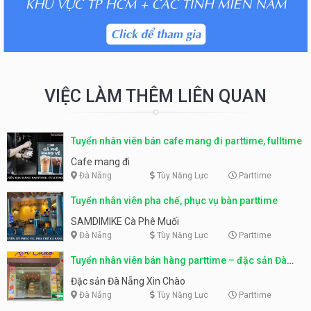
VIỆC LÀM THÊM LIÊN QUAN
Tuyển nhân viên bán cafe mang đi parttime, fulltime
Cafe mang đi
Đà Nẵng
Tùy Năng Lực
Parttime
Tuyển nhân viên pha chế, phục vụ bàn parttime
SAMDIMIKE Cà Phê Muối
Đà Nẵng
Tùy Năng Lực
Parttime
Tuyển nhân viên bán hàng parttime – đặc sản Đà
Nẵng
Đặc sản Đà Nẵng Xin Chào
Đà Nẵng
Tùy Năng Lực
Parttime