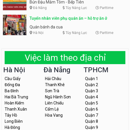
Tiên
Bún Đậu Mắm Tôm - Bếp Tiên
Đà Nẵng
Tùy Năng Lực
Parttime
Tuyển nhân viên phụ quán ăn – hỗ trợ ăn ở
Quán bánh đa cua
Hà Nội
Tùy Năng Lực
Parttime
Việc làm theo địa chỉ
Hà Nội
Đà Nẵng
TPHCM
Cầu Giấy
Hải Châu
Quận 1
Đống Đa
Thanh Khê
Quận 2
Ba Đình
Sơn Trà
Quận 3
Hai Bà Trưng
Ngũ Hành Sơn
Quận 4
Hoàn Kiếm
Liên Chiểu
Quận 5
Thanh Xuân
Cẩm Lệ
Quận 6
Tây Hồ
Hòa Vang
Quận 7
Long Biên
Quận 8
Hà Đông
Quận 9