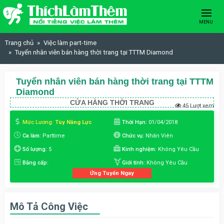
Skip to content
MENU
Trang chủ
Việc làm part-time
Tuyển nhân viên bán hàng thời trang tại TTTM Diamond
Tuyển nhân viên bán hàng thời trang tại TTTM
Diamond
CỬA HÀNG THỜI TRANG
45 Lượt xem
Mức Lương:
Tùy Năng Lực
Thời Hạn:
01/04/2018
Ca làm:
Parttime
Chức vụ:
Nhân Viên
Số lượng:
5
Kinh nghiệm:
Không Yêu Cầu
Bằng cấp:
Giới tính:
Không Yêu Cầu
Ứng Tuyển Ngay
Mô Tả Công Việc