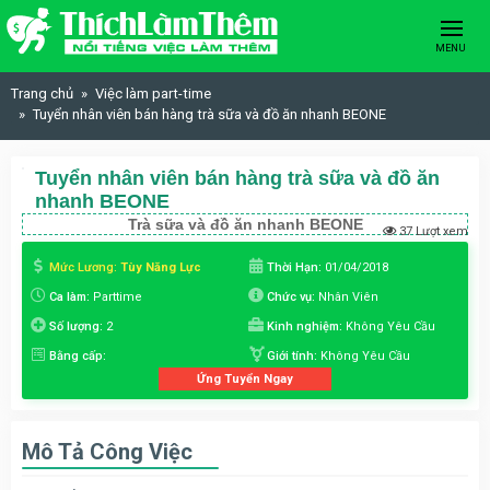
Skip to content
MENU
Trang chủ
Việc làm part-time
Tuyển nhân viên bán hàng trà sữa và đồ ăn nhanh BEONE
Tuyển nhân viên bán hàng trà sữa và đồ ăn
nhanh BEONE
Trà sữa và đồ ăn nhanh BEONE
37 Lượt xem
Mức Lương:
Tùy Năng Lực
Thời Hạn:
01/04/2018
Ca làm:
Parttime
Chức vụ:
Nhân Viên
Số lượng:
2
Kinh nghiệm:
Không Yêu Cầu
Bằng cấp:
Giới tính:
Không Yêu Cầu
Ứng Tuyển Ngay
Mô Tả Công Việc