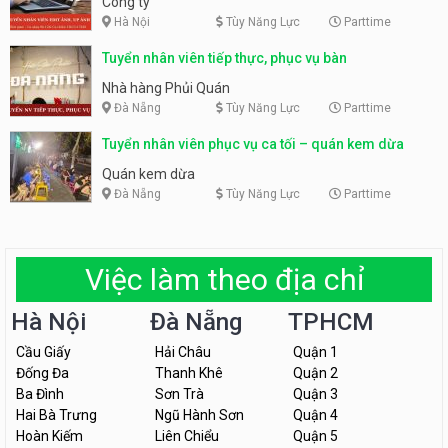
Công ty
Hà Nội
Tùy Năng Lực
Parttime
Tuyển nhân viên tiếp thực, phục vụ bàn
Nhà hàng Phủi Quán
Đà Nẵng
Tùy Năng Lực
Parttime
Tuyển nhân viên phục vụ ca tối – quán kem dừa
Quán kem dừa
Đà Nẵng
Tùy Năng Lực
Parttime
Việc làm theo địa chỉ
Hà Nội
Đà Nẵng
TPHCM
Cầu Giấy
Hải Châu
Quận 1
Đống Đa
Thanh Khê
Quận 2
Ba Đình
Sơn Trà
Quận 3
Hai Bà Trưng
Ngũ Hành Sơn
Quận 4
Hoàn Kiếm
Liên Chiểu
Quận 5