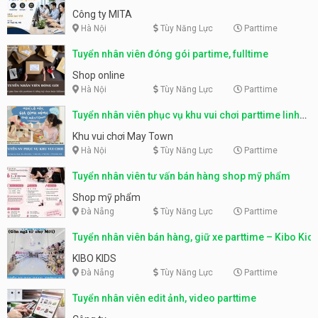
parttime, fulltime
Công ty MITA
Hà Nội
Tùy Năng Lực
Parttime
Tuyển nhân viên đóng gói partime, fulltime
Shop online
Hà Nội
Tùy Năng Lực
Parttime
Tuyển nhân viên phục vụ khu vui chơi parttime linh
động
Khu vui chơi May Town
Hà Nội
Tùy Năng Lực
Parttime
Tuyển nhân viên tư vấn bán hàng shop mỹ phẩm
Shop mỹ phẩm
Đà Nẵng
Tùy Năng Lực
Parttime
Tuyển nhân viên bán hàng, giữ xe parttime – Kibo Kid
KIBO KIDS
Đà Nẵng
Tùy Năng Lực
Parttime
Tuyển nhân viên edit ảnh, video parttime