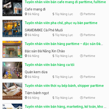
Tuyển nhân viên bán cafe mang đi parttime, fulltime
Cafe mang đi
Đà Nẵng
Tùy Năng Lực
Parttime
Tuyển nhân viên pha chế, phục vụ bàn parttime
SAMDIMIKE Cà Phê Muối
Đà Nẵng
Tùy Năng Lực
Parttime
Tuyển nhân viên bán hàng parttime – đặc sản Đà
Nẵng
Đặc sản Đà Nẵng Xin Chào
Đà Nẵng
Tùy Năng Lực
Parttime
Tuyển nhân viên bán hàng ca tối
Quán kem dừa
Đà Nẵng
Tùy Năng Lực
Parttime
Tuyển nhân viên thời vụ bếp bánh, shipper parttime
Tiệm bánh ngọt
Đà Nẵng
Tùy Năng Lực
Parttime
Tuyển nhân viên bán hàng, marketing, kế toán, kho –