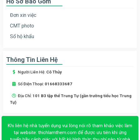
Hồ Sơ Bao Gồm
Đơn xin việc
CMT photo
Sổ hộ khẩu
Thông Tin Liên Hệ
Người Liên Hệ:
Cô Thủy
Số Điện Thoại:
01668333687
Địa Chỉ:
101 B3 tập thể Trung Tự (gần trường tiểu học Trung
Tự)
Khi liên hệ nhà tuyển dụng vui lòng nói rõ tham khảo việc làm
tại website:
thichlamthem.com
để được ưu tiên khi ứng
tuyển hãy cảnh giác với bất kỳ hình thức thu phí nào từ nhà