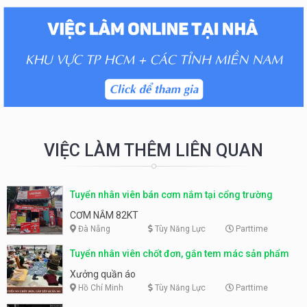
VIỆC LÀM THÊM LIÊN QUAN
Tuyển nhân viên bán cơm nắm tại cổng trường
CƠM NẮM 82KT
Đà Nẵng
Tùy Năng Lực
Parttime
Tuyển nhân viên chốt đơn, gắn tem mác sản phẩm
Xưởng quần áo
Hồ Chí Minh
Tùy Năng Lực
Parttime