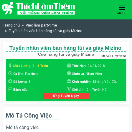
Skip to content
MENU
Trang chủ
Việc làm part-time
Tuyển nhân viên bán hàng túi và giày Mizino
Tuyển nhân viên bán hàng túi và giày Mizino
Cửa hàng túi và giày Mizino
547 Lượt xem
Mức Lương:
2 - 3 Triệu
Thời Hạn:
01/04/2018
Ca làm:
Parttime
Chức vụ:
Nhân Viên
Số lượng:
5
Kinh nghiệm:
Không Yêu Cầu
Bằng cấp:
Giới tính:
Chỉ Tuyển Nữ
Ứng Tuyển Ngay
Mô Tả Công Việc
Mô tả công việc: