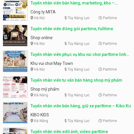
Tuyển nhân viên bán hàng, marketing, kho –
parttime, fulltime
Công ty MITA
Hà Nội
Tùy Năng Lực
Parttime
Tuyển nhân viên đóng gói partime, fulltime
Shop online
Hà Nội
Tùy Năng Lực
Parttime
Tuyển nhân viên phục vụ khu vui chơi parttime linh
động
Khu vui chơi May Town
Hà Nội
Tùy Năng Lực
Parttime
Tuyển nhân viên tư vấn bán hàng shop mỹ phẩm
Shop mỹ phẩm
Đà Nẵng
Tùy Năng Lực
Parttime
Tuyển nhân viên bán hàng, giữ xe parttime – Kibo Kid
KIBO KIDS
Đà Nẵng
Tùy Năng Lực
Parttime
Tuyển nhân viên edit ảnh, video parttime