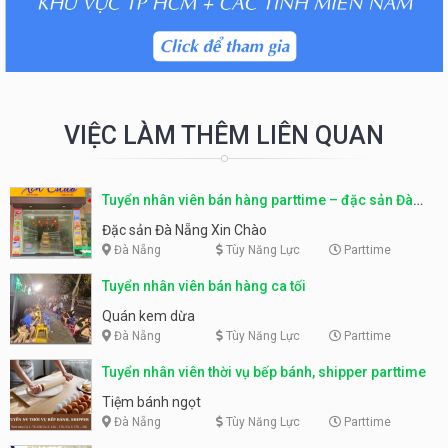
VIỆC LÀM THÊM LIÊN QUAN
Tuyển nhân viên bán hàng parttime – đặc sản Đà
Nẵng
Đặc sản Đà Nẵng Xin Chào
Đà Nẵng
Tùy Năng Lực
Parttime
Tuyển nhân viên bán hàng ca tối
Quán kem dừa
Đà Nẵng
Tùy Năng Lực
Parttime
Tuyển nhân viên thời vụ bếp bánh, shipper parttime
Tiệm bánh ngọt
Đà Nẵng
Tùy Năng Lực
Parttime