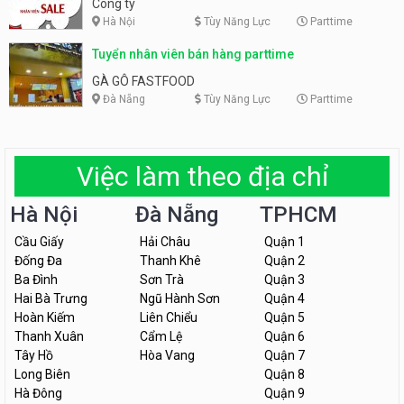
Công ty
Hà Nội
Tùy Năng Lực
Parttime
Tuyển nhân viên bán hàng parttime
GÀ GÔ FASTFOOD
Đà Nẵng
Tùy Năng Lực
Parttime
Việc làm theo địa chỉ
Hà Nội
Đà Nẵng
TPHCM
Cầu Giấy
Hải Châu
Quận 1
Đống Đa
Thanh Khê
Quận 2
Ba Đình
Sơn Trà
Quận 3
Hai Bà Trưng
Ngũ Hành Sơn
Quận 4
Hoàn Kiếm
Liên Chiểu
Quận 5
Thanh Xuân
Cẩm Lệ
Quận 6
Tây Hồ
Hòa Vang
Quận 7
Long Biên
Quận 8
Hà Đông
Quận 9