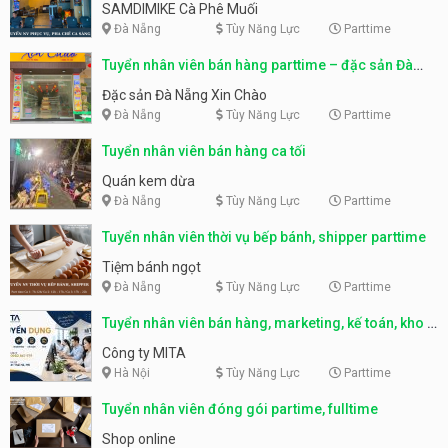
SAMDIMIKE Cà Phê Muối
Đà Nẵng
Tùy Năng Lực
Parttime
Tuyển nhân viên bán hàng parttime – đặc sản Đà
Nẵng
Đặc sản Đà Nẵng Xin Chào
Đà Nẵng
Tùy Năng Lực
Parttime
Tuyển nhân viên bán hàng ca tối
Quán kem dừa
Đà Nẵng
Tùy Năng Lực
Parttime
Tuyển nhân viên thời vụ bếp bánh, shipper parttime
Tiệm bánh ngọt
Đà Nẵng
Tùy Năng Lực
Parttime
Tuyển nhân viên bán hàng, marketing, kế toán, kho –
parttime, fulltime
Công ty MITA
Hà Nội
Tùy Năng Lực
Parttime
Tuyển nhân viên đóng gói partime, fulltime
Shop online