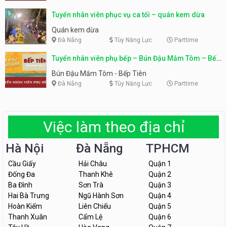
Tuyển nhân viên phục vụ ca tối – quán kem dừa
Quán kem dừa
Đà Nẵng
Tùy Năng Lực
Parttime
Tuyển nhân viên phụ bếp – Bún Đậu Mắm Tôm – Bếp
Tiên
Bún Đậu Mắm Tôm - Bếp Tiên
Đà Nẵng
Tùy Năng Lực
Parttime
Việc làm theo địa chỉ
Hà Nội
Đà Nẵng
TPHCM
Cầu Giấy
Hải Châu
Quận 1
Đống Đa
Thanh Khê
Quận 2
Ba Đình
Sơn Trà
Quận 3
Hai Bà Trưng
Ngũ Hành Sơn
Quận 4
Hoàn Kiếm
Liên Chiểu
Quận 5
Thanh Xuân
Cẩm Lệ
Quận 6