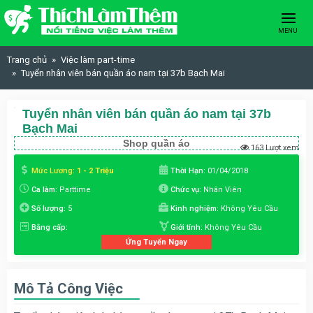
Skip to content
MENU
Trang chủ
Việc làm part-time
Tuyển nhân viên bán quần áo nam tại 37b Bạch Mai
Tuyển nhân viên bán quần áo nam tại 37b
Bạch Mai
Shop quần áo
163 Lượt xem
Mức Lương:
1 - 2 Triệu
Thời Hạn:
01/04/2018
Ca làm:
Parttime
Chức vụ:
Nhân Viên
Số lượng:
5
Kinh nghiệm:
Không Yêu Cầu
Bằng cấp:
Giới tính:
Không Yêu Cầu
Ứng Tuyển Ngay
Mô Tả Công Việc