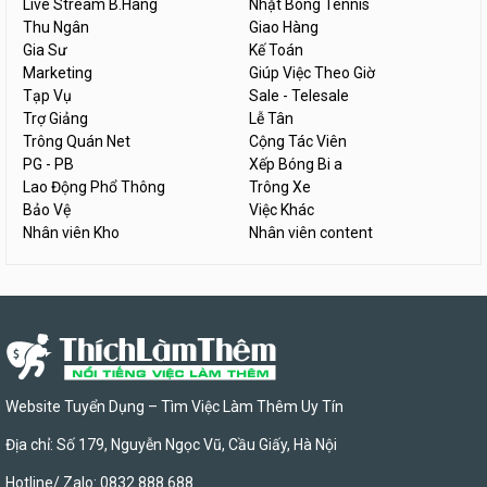
Live Stream B.Hàng
Nhặt Bóng Tennis
Thu Ngân
Giao Hàng
Gia Sư
Kế Toán
Marketing
Giúp Việc Theo Giờ
Tạp Vụ
Sale - Telesale
Trợ Giảng
Lễ Tân
Trông Quán Net
Cộng Tác Viên
PG - PB
Xếp Bóng Bi a
Lao Động Phổ Thông
Trông Xe
Bảo Vệ
Việc Khác
Nhân viên Kho
Nhân viên content
Website Tuyển Dụng – Tìm Việc Làm Thêm Uy Tín
Địa chỉ: Số 179, Nguyễn Ngọc Vũ, Cầu Giấy, Hà Nội
Hotline/ Zalo: 0832 888 688