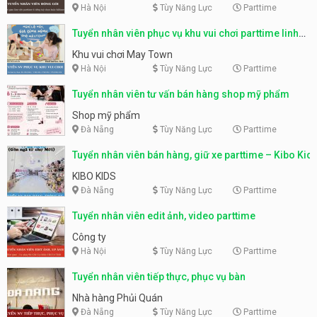
Hà Nội
Tùy Năng Lực
Parttime
Tuyển nhân viên phục vụ khu vui chơi parttime linh
động
Khu vui chơi May Town
Hà Nội
Tùy Năng Lực
Parttime
Tuyển nhân viên tư vấn bán hàng shop mỹ phẩm
Shop mỹ phẩm
Đà Nẵng
Tùy Năng Lực
Parttime
Tuyển nhân viên bán hàng, giữ xe parttime – Kibo Kid
KIBO KIDS
Đà Nẵng
Tùy Năng Lực
Parttime
Tuyển nhân viên edit ảnh, video parttime
Công ty
Hà Nội
Tùy Năng Lực
Parttime
Tuyển nhân viên tiếp thực, phục vụ bàn
Nhà hàng Phủi Quán
Đà Nẵng
Tùy Năng Lực
Parttime