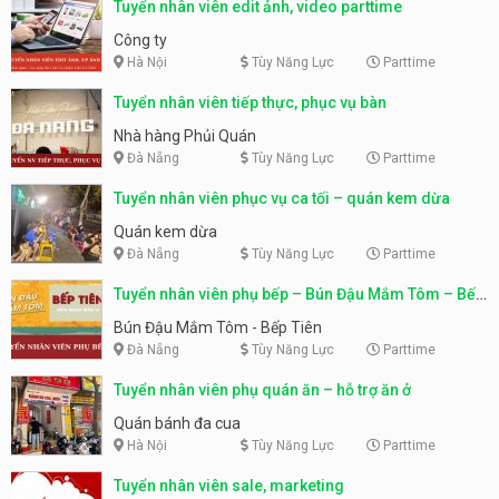
Tuyển nhân viên edit ảnh, video parttime
Công ty
Hà Nội
Tùy Năng Lực
Parttime
Tuyển nhân viên tiếp thực, phục vụ bàn
Nhà hàng Phủi Quán
Đà Nẵng
Tùy Năng Lực
Parttime
Tuyển nhân viên phục vụ ca tối – quán kem dừa
Quán kem dừa
Đà Nẵng
Tùy Năng Lực
Parttime
Tuyển nhân viên phụ bếp – Bún Đậu Mắm Tôm – Bếp
Tiên
Bún Đậu Mắm Tôm - Bếp Tiên
Đà Nẵng
Tùy Năng Lực
Parttime
Tuyển nhân viên phụ quán ăn – hỗ trợ ăn ở
Quán bánh đa cua
Hà Nội
Tùy Năng Lực
Parttime
Tuyển nhân viên sale, marketing