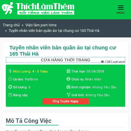
Skip to content
MENU
Trang chủ
Việc làm part-time
Tuyển nhân viên bán quần áo tại chung cư 165 Thái Hà
Tuyển nhân viên bán quần áo tại chung cư
165 Thái Hà
CỬA HÀNG THỜI TRANG
128 Lượt xem
Mức Lương:
4 - 5 Triệu
Thời Hạn:
01/04/2018
Ca làm:
Parttime
Chức vụ:
Nhân Viên
Số lượng:
5
Kinh nghiệm:
Không Yêu Cầu
Bằng cấp:
Giới tính:
Không Yêu Cầu
Ứng Tuyển Ngay
Mô Tả Công Việc