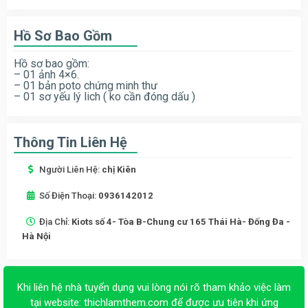
Hồ Sơ Bao Gồm
Hồ sơ bao gồm:
– 01 ảnh 4×6.
– 01 bản poto chứng minh thư
– 01 sơ yếu lý lich ( ko cần đóng dấu )
Thông Tin Liên Hệ
Người Liên Hệ:
chị Kiên
Số Điện Thoại:
0936142012
Địa Chỉ:
Kiots số 4- Tòa B-Chung cư 165 Thái Hà- Đống Đa -
Hà Nội
Khi liên hệ nhà tuyển dụng vui lòng nói rõ tham khảo việc làm
tại website:
thichlamthem.com
để được ưu tiên khi ứng