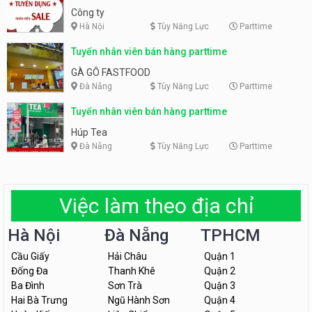
Công ty
Hà Nội
Tùy Năng Lực
Parttime
Tuyển nhân viên bán hàng parttime
GÀ GÔ FASTFOOD
Đà Nẵng
Tùy Năng Lực
Parttime
Tuyển nhân viên bán hàng parttime
Húp Tea
Đà Nẵng
Tùy Năng Lực
Parttime
Việc làm theo địa chỉ
Hà Nội
Đà Nẵng
TPHCM
Cầu Giấy
Hải Châu
Quận 1
Đống Đa
Thanh Khê
Quận 2
Ba Đình
Sơn Trà
Quận 3
Hai Bà Trưng
Ngũ Hành Sơn
Quận 4