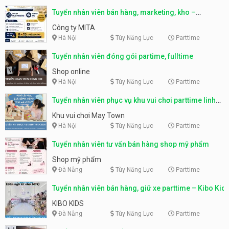
Tuyển nhân viên bán hàng, marketing, kho –
parttime, fulltime
Công ty MITA
Hà Nội
Tùy Năng Lực
Parttime
Tuyển nhân viên đóng gói partime, fulltime
Shop online
Hà Nội
Tùy Năng Lực
Parttime
Tuyển nhân viên phục vụ khu vui chơi parttime linh
động
Khu vui chơi May Town
Hà Nội
Tùy Năng Lực
Parttime
Tuyển nhân viên tư vấn bán hàng shop mỹ phẩm
Shop mỹ phẩm
Đà Nẵng
Tùy Năng Lực
Parttime
Tuyển nhân viên bán hàng, giữ xe parttime – Kibo Kid
KIBO KIDS
Đà Nẵng
Tùy Năng Lực
Parttime