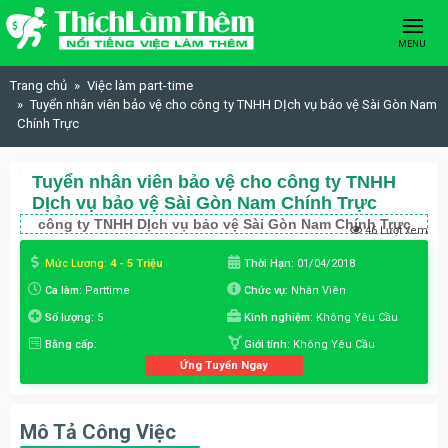
Skip to content
MENU
Trang chủ
Việc làm part-time
Tuyển nhân viên bảo vệ cho công ty TNHH DỊch vụ bảo vệ Sài Gòn Nam
Chính Trực
Tuyển nhân viên bảo vệ cho công ty TNHH
DỊch vụ bảo vệ Sài Gòn Nam Chính Trực
công ty TNHH DỊch vụ bảo vệ Sài Gòn Nam Chính Trực
46 Lượt xem
Mức Lương:
4 - 5 Triệu
Thời Hạn:
01/04/2018
Ca làm:
Parttime
Chức vụ:
Nhân Viên
Số lượng:
5
Kinh nghiệm:
Không Yêu Cầu
Bằng cấp:
Giới tính:
Không Yêu Cầu
Ứng Tuyển Ngay
Mô Tả Công Việc