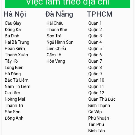
Việc làm theo địa chỉ
Hà Nội
Đà Nẵng
TPHCM
Cầu Giấy
Hải Châu
Quận 1
Đống Đa
Thanh Khê
Quận 2
Ba Đình
Sơn Trà
Quận 3
Hai Bà Trưng
Ngũ Hành Sơn
Quận 4
Hoàn Kiếm
Liên Chiểu
Quận 5
Thanh Xuân
Cẩm Lệ
Quận 6
Tây Hồ
Hòa Vang
Quận 7
Long Biên
Quận 8
Hà Đông
Quận 9
Bắc Từ Liêm
Quận 10
Nam Từ Liêm
Quận 11
Gia Lâm
Quận 12
Hoàng Mai
Quận Thủ Đức
Thanh Trì
Bình Thạnh
Sóc Sơn
Gò Vấp
Đông Anh
Phú Nhuận
Tân Phú
Bình Tân