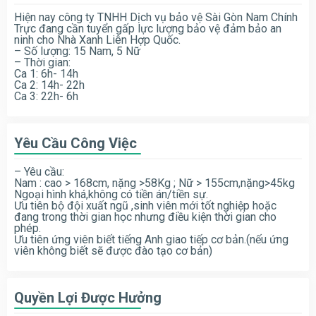
Hiện nay công ty TNHH Dịch vụ bảo vệ Sài Gòn Nam Chính
Trực đang cần tuyển gấp lực lượng bảo vệ đảm bảo an
ninh cho Nhà Xanh Liên Hợp Quốc.
– Số lượng: 15 Nam, 5 Nữ
– Thời gian:
Ca 1: 6h- 14h
Ca 2: 14h- 22h
Ca 3: 22h- 6h
Yêu Cầu Công Việc
– Yêu cầu:
Nam : cao > 168cm, nặng >58Kg ; Nữ > 155cm,nặng>45kg
Ngoại hình khá,không có tiền án/tiền sự.
Ưu tiên bộ đội xuất ngũ ,sinh viên mới tốt nghiệp hoặc
đang trong thời gian học nhưng điều kiện thời gian cho
phép.
Ưu tiên ứng viên biết tiếng Anh giao tiếp cơ bản.(nếu ứng
viên không biết sẽ được đào tạo cơ bản)
Quyền Lợi Được Hưởng