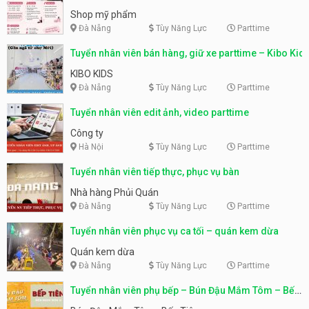
Shop mỹ phẩm
Đà Nẵng
Tùy Năng Lực
Parttime
Tuyển nhân viên bán hàng, giữ xe parttime – Kibo Kid
KIBO KIDS
Đà Nẵng
Tùy Năng Lực
Parttime
Tuyển nhân viên edit ảnh, video parttime
Công ty
Hà Nội
Tùy Năng Lực
Parttime
Tuyển nhân viên tiếp thực, phục vụ bàn
Nhà hàng Phủi Quán
Đà Nẵng
Tùy Năng Lực
Parttime
Tuyển nhân viên phục vụ ca tối – quán kem dừa
Quán kem dừa
Đà Nẵng
Tùy Năng Lực
Parttime
Tuyển nhân viên phụ bếp – Bún Đậu Mắm Tôm – Bếp
Tiên