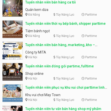
Tuyển nhân viên bán hàng ca tối
Quán kem dừa
Đà Nẵng
Tùy Năng Lực
Parttime
Tuyển nhân viên thời vụ bếp bánh, shipper parttime
Tiệm bánh ngọt
Đà Nẵng
Tùy Năng Lực
Parttime
Tuyển nhân viên bán hàng, marketing, kho –
parttime, fulltime
Công ty MITA
Hà Nội
Tùy Năng Lực
Parttime
Tuyển nhân viên đóng gói partime, fulltime
Shop online
Hà Nội
Tùy Năng Lực
Parttime
Tuyển nhân viên phục vụ khu vui chơi parttime linh
động
Khu vui chơi May Town
Hà Nội
Tùy Năng Lực
Parttime
Tuyển nhân viên tư vấn bán hàng shop mỹ phẩm