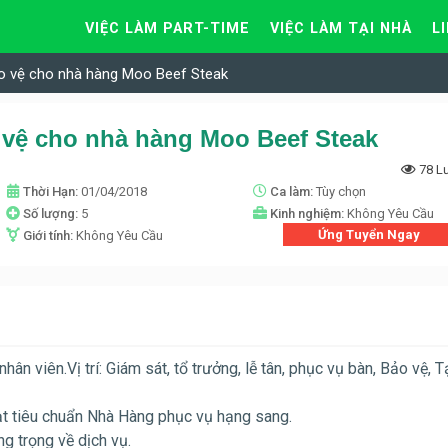
VIỆC LÀM PART-TIME
VIỆC LÀM TẠI NHÀ
L
ảo vệ cho nhà hàng Moo Beef Steak
 vệ cho nhà hàng Moo Beef Steak
78 L
Thời Hạn:
01/04/2018
Ca làm:
Tùy chọn
Số lượng:
5
Kinh nghiệm:
Không Yêu Cầu
Ứng Tuyển Ngay
Giới tính:
Không Yêu Cầu
 viên.Vị trí: Giám sát, tổ trưởng, lễ tân, phục vụ bàn, Bảo vệ, T
đạt tiêu chuẩn Nhà Hàng phục vụ hạng sang.
g trọng về dịch vụ.