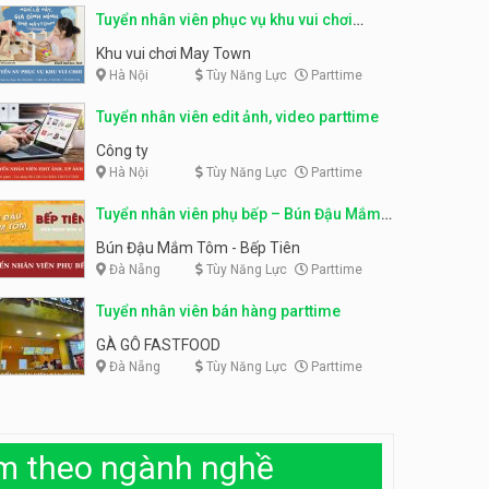
Tuyển nhân viên phục vụ khu vui chơi
Tuyển nhân viên tiếp thực,
phục vụ bàn
parttime linh động
Tuyển nhân viên phụ bếp, tạp
Khu vui chơi May Town
vụ, hỗ trợ ra đơn
Nhà hàng Phủi Quán
Hà Nội
Tùy Năng Lực
Parttime
Shop đồ ăn đêm Trang Béo
Tuyển nhân viên edit ảnh, video parttime
Tuyển nhân viên phục vụ ca
tối – quán kem dừa
Công ty
Hà Nội
Tùy Năng Lực
Quán kem dừa
Parttime
Tuyển nhân viên phụ bếp – Bún Đậu Mắm
Tuyển nhân viên phụ bếp –
Tôm – Bếp Tiên
Bún Đậu Mắm Tôm – Bếp
Bún Đậu Mắm Tôm - Bếp Tiên
Tiên
Bún Đậu Mắm Tôm - Bếp Tiên
Đà Nẵng
Tùy Năng Lực
Parttime
Tuyển nhân viên bán hàng parttime
Tuyển nhân viên phụ quán ăn
– hỗ trợ ăn ở
GÀ GÔ FASTFOOD
Đà Nẵng
Tùy Năng Lực
Parttime
Quán bánh đa cua
Tuyển nhân viên sale,
marketing
àm theo ngành nghề
Công ty