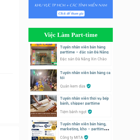
Tuyển nhân viên bán hàng
parttime
GÀ GÔ FASTFOOD
Việc Làm Part-time
Tuyển nhân viên bán hàng
parttime
Tuyển nhân viên bán hàng
parttime – đặc sản Đà Nẵng
Húp Tea
Đặc sản Đà Nẵng Xin Chào
Tuyển nhân viên pha chế
Tuyển nhân viên bán hàng ca
tiệm trà sữa
tối
TRÀ SỮA THÁI LAN
SONGKRAN
Quán kem dừa
Tuyển nhân viên tư vấn bán
Tuyển nhân viên thời vụ bếp
hàng tiệm bánh ngọt
bánh, shipper parttime
Tiệm bánh ngọt
Tiệm bánh ngọt
Tuyển nhân viên bán hàng,
Tuyển nhân viên pha chế,
marketing, kho – parttime,
phục vụ bàn
fulltime
Công ty MITA
SNACK BAR NHẬT