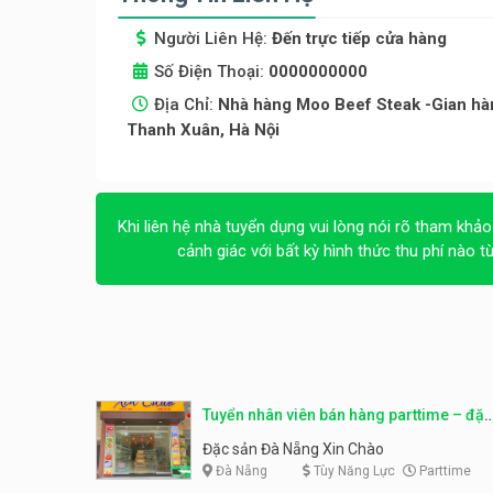
Người Liên Hệ:
Đến trực tiếp cửa hàng
Số Điện Thoại:
0000000000
Địa Chỉ:
Nhà hàng Moo Beef Steak -Gian hà
Thanh Xuân, Hà Nội
Khi liên hệ nhà tuyển dụng vui lòng nói rõ tham khảo
cảnh giác với bất kỳ hình thức thu phí nào t
Tuyển nhân viên bán hàng parttime – đặc
sản Đà Nẵng
Đặc sản Đà Nẵng Xin Chào
Đà Nẵng
Tùy Năng Lực
Parttime