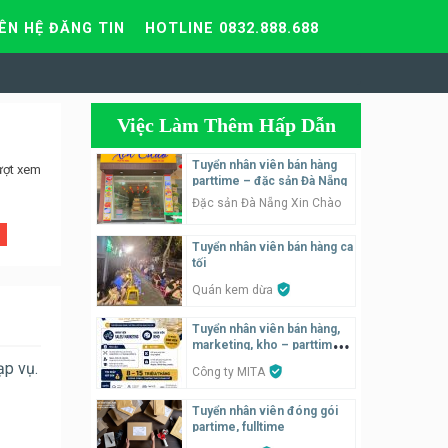
IÊN HỆ ĐĂNG TIN
HOTLINE 0832.888.688
Việc Làm Thêm Hấp Dẫn
Tuyển nhân viên bán hàng
ượt xem
parttime – đặc sản Đà Nẵng
Đặc sản Đà Nẵng Xin Chào
Tuyển nhân viên bán hàng ca
tối
Quán kem dừa
Tuyển nhân viên bán hàng,
marketing, kho – parttime,
fulltime
ạp vụ.
Công ty MITA
Tuyển nhân viên đóng gói
partime, fulltime