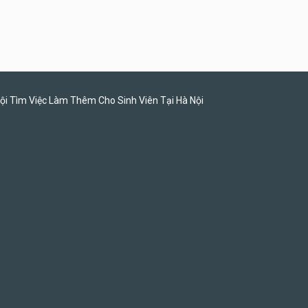
Tuyển nhân viên pha chế,
phục vụ bàn
SNACK BAR NHẬT
ội Tìm Việc Làm Thêm Cho Sinh Viên Tại Hà Nội