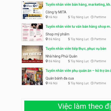
Tuyển nhân viên bán hàng, marketing, kh
– parttime, fulltime
Công ty MITA
Hà Nội
Tùy Năng Lực
Parttime
Tuyển nhân viên tư vấn bán hàng shop m
phẩm
Shop mỹ phẩm
Đà Nẵng
Tùy Năng Lực
Parttime
Tuyển nhân viên tiếp thực, phục vụ bàn
Nhà hàng Phủi Quán
Đà Nẵng
Tùy Năng Lực
Parttime
Tuyển nhân viên phụ quán ăn – hỗ trợ ăn 
Quán bánh đa cua
Hà Nội
Tùy Năng Lực
Parttime
Việc làm theo đị