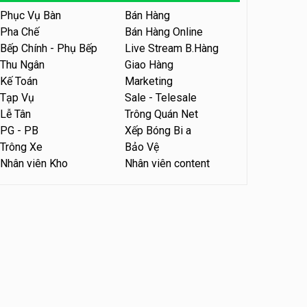
Phục Vụ Bàn
Bán Hàng
Tuyển nhân viên bán hàng
parttime
Pha Chế
Bán Hàng Online
Bếp Chính - Phụ Bếp
Live Stream B.Hàng
GÀ GÔ FASTFOOD
Thu Ngân
Giao Hàng
Kế Toán
Marketing
Tuyển nhân viên bán hàng
parttime
Tạp Vụ
Sale - Telesale
Húp Tea
Lễ Tân
Trông Quán Net
PG - PB
Xếp Bóng Bi a
Tuyển nhân viên pha chế
Trông Xe
Bảo Vệ
tiệm trà sữa
Nhân viên Kho
Nhân viên content
TRÀ SỮA THÁI LAN
SONGKRAN
Tuyển nhân viên tư vấn bán
hàng tiệm bánh ngọt
Tiệm bánh ngọt
Tuyển nhân viên văn phòng
parttime
Shop online