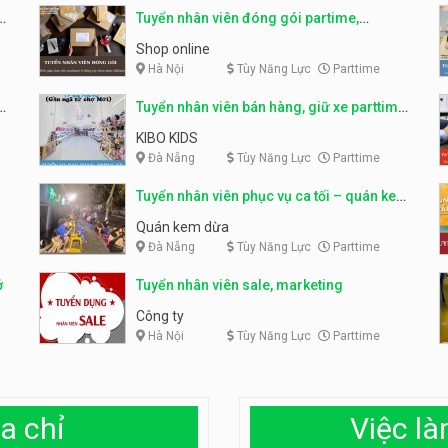
o
Tuyển nhân viên đóng gói partime,
fulltime
Shop online
Hà Nội
Tùy Năng Lực
Parttime
ỹ
Tuyển nhân viên bán hàng, giữ xe parttime
– Kibo Kid
KIBO KIDS
Đà Nẵng
Tùy Năng Lực
Parttime
Tuyển nhân viên phục vụ ca tối – quán kem
dừa
Quán kem dừa
Đà Nẵng
Tùy Năng Lực
Parttime
ở
Tuyển nhân viên sale, marketing
Công ty
Hà Nội
Tùy Năng Lực
Parttime
a chỉ
Việc l