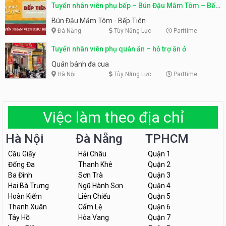
Tuyển nhân viên phụ bếp – Bún Đậu Mắm Tôm – Bếp
Tiên
Bún Đậu Mắm Tôm - Bếp Tiên
Đà Nẵng
Tùy Năng Lực
Parttime
Tuyển nhân viên phụ quán ăn – hỗ trợ ăn ở
Quán bánh đa cua
Hà Nội
Tùy Năng Lực
Parttime
Việc làm theo địa chỉ
Hà Nội
Đà Nẵng
TPHCM
Cầu Giấy
Hải Châu
Quận 1
Đống Đa
Thanh Khê
Quận 2
Ba Đình
Sơn Trà
Quận 3
Hai Bà Trưng
Ngũ Hành Sơn
Quận 4
Hoàn Kiếm
Liên Chiểu
Quận 5
Thanh Xuân
Cẩm Lệ
Quận 6
Tây Hồ
Hòa Vang
Quận 7