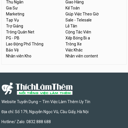
Thu Ngân
Giao Hàng
Gia Sư
Kế Toán
Marketing
Giúp Việc Theo Giờ
Tạp Vụ
Sale - Telesale
Trợ Giảng
Lễ Tân
Trông Quán Net
Cộng Tác Viên
PG - PB
Xếp Bóng Bi a
Lao Động Phổ Thông
Trông Xe
Bảo Vệ
Việc Khác
Nhân viên Kho
Nhân viên content
Website Tuyển Dụng – Tìm Việc Làm Thêm Uy Tín
Địa chỉ: Số 179, Nguyễn Ngọc Vũ, Cầu Giấy, Hà Nội
Hotline/ Zalo: 0832 888 688