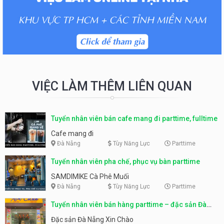
VIỆC LÀM THÊM LIÊN QUAN
Tuyển nhân viên bán cafe mang đi parttime, fulltime
Cafe mang đi
Đà Nẵng
Tùy Năng Lực
Parttime
Tuyển nhân viên pha chế, phục vụ bàn parttime
SAMDIMIKE Cà Phê Muối
Đà Nẵng
Tùy Năng Lực
Parttime
Tuyển nhân viên bán hàng parttime – đặc sản Đà
Nẵng
Đặc sản Đà Nẵng Xin Chào