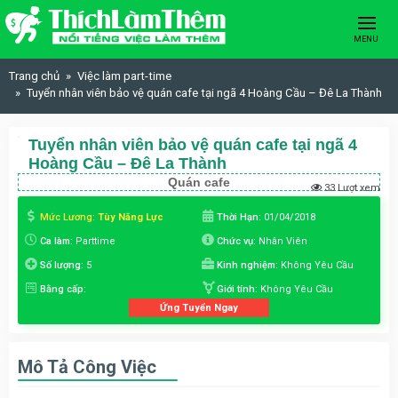
Skip to content
MENU
Trang chủ
Việc làm part-time
Tuyển nhân viên bảo vệ quán cafe tại ngã 4 Hoàng Cầu – Đê La Thành
Tuyển nhân viên bảo vệ quán cafe tại ngã 4
Hoàng Cầu – Đê La Thành
Quán cafe
33 Lượt xem
Mức Lương:
Tùy Năng Lực
Thời Hạn:
01/04/2018
Ca làm:
Parttime
Chức vụ:
Nhân Viên
Số lượng:
5
Kinh nghiệm:
Không Yêu Cầu
Bằng cấp:
Giới tính:
Không Yêu Cầu
Ứng Tuyển Ngay
Mô Tả Công Việc