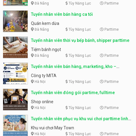
Đà Nẵng
Tùy Năng Lực
Parttime
Tuyển nhân viên bán hàng ca tối
Quán kem dừa
Đà Nẵng
Tùy Năng Lực
Parttime
Tuyển nhân viên thời vụ bếp bánh, shipper parttime
Tiệm bánh ngọt
Đà Nẵng
Tùy Năng Lực
Parttime
Tuyển nhân viên bán hàng, marketing, kho –
parttime, fulltime
Công ty MITA
Hà Nội
Tùy Năng Lực
Parttime
Tuyển nhân viên đóng gói partime, fulltime
Shop online
Hà Nội
Tùy Năng Lực
Parttime
Tuyển nhân viên phục vụ khu vui chơi parttime linh
động
Khu vui chơi May Town
Hà Nội
Tùy Năng Lực
Parttime