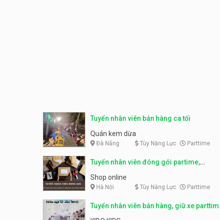
Tuyển nhân viên bán hàng ca tối
Quán kem dừa
Đà Nẵng
Tùy Năng Lực
Parttime
Tuyển nhân viên đóng gói partime,
fulltime
Shop online
Hà Nội
Tùy Năng Lực
Parttime
Tuyển nhân viên bán hàng, giữ xe parttim
– Kibo Kid