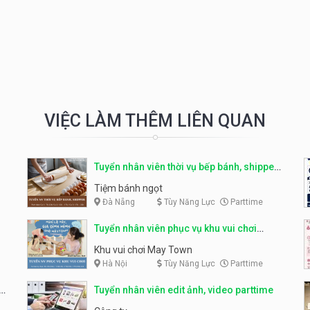
VIỆC LÀM THÊM LIÊN QUAN
Tuyển nhân viên thời vụ bếp bánh, shipper
parttime
Tiệm bánh ngọt
Đà Nẵng
Tùy Năng Lực
Parttime
Tuyển nhân viên phục vụ khu vui chơi
parttime linh động
Khu vui chơi May Town
Hà Nội
Tùy Năng Lực
Parttime
e
Tuyển nhân viên edit ảnh, video parttime