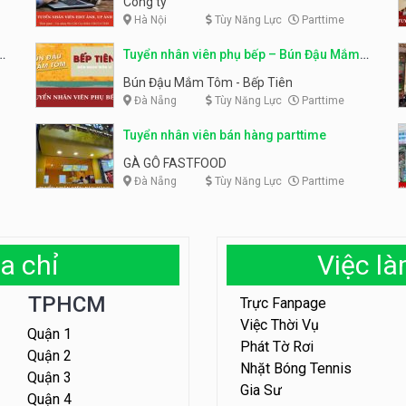
Công ty
Hà Nội
Tùy Năng Lực
Parttime
em
Tuyển nhân viên phụ bếp – Bún Đậu Mắm
Tôm – Bếp Tiên
Bún Đậu Mắm Tôm - Bếp Tiên
Đà Nẵng
Tùy Năng Lực
Parttime
Tuyển nhân viên bán hàng parttime
GÀ GÔ FASTFOOD
Đà Nẵng
Tùy Năng Lực
Parttime
a chỉ
Việc l
TPHCM
Trực Fanpage
Việc Thời Vụ
Quận 1
Phát Tờ Rơi
Quận 2
Nhặt Bóng Tennis
Quận 3
Gia Sư
Quận 4