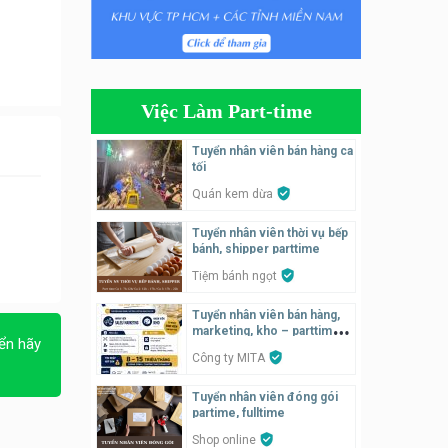
Tuyển nhân viên bán hàng
parttime
Húp Tea
Việc Làm Part-time
Tuyển nhân viên pha chế
tiệm trà sữa
Tuyển nhân viên bán hàng ca
TRÀ SỮA THÁI LAN
tối
SONGKRAN
Quán kem dừa
Tuyển nhân viên tư vấn bán
Tuyển nhân viên thời vụ bếp
hàng tiệm bánh ngọt
bánh, shipper parttime
Tiệm bánh ngọt
Tiệm bánh ngọt
Tuyển nhân viên pha chế,
Tuyển nhân viên bán hàng,
phục vụ bàn
marketing, kho – parttime,
ển hãy
fulltime
SNACK BAR NHẬT
Công ty MITA
Tuyển nhân viên đóng gói
Tuyển quản lý, kế toán ca,
partime, fulltime
bếp, bếp chính lương cao
Shop online
Nhà hàng Phố Men Chill