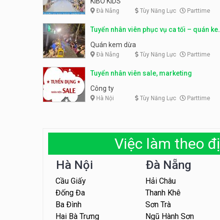
KIBO KIDS
Đà Nẵng
Tùy Năng Lực
Parttime
Tuyển nhân viên phục vụ ca tối – quán k
dừa
Quán kem dừa
Đà Nẵng
Tùy Năng Lực
Parttime
Tuyển nhân viên sale, marketing
Công ty
Hà Nội
Tùy Năng Lực
Parttime
Việc làm theo đị
Hà Nội
Đà Nẵng
Cầu Giấy
Hải Châu
Đống Đa
Thanh Khê
Ba Đình
Sơn Trà
Hai Bà Trưng
Ngũ Hành Sơn