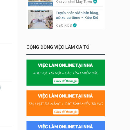
Khu vui chơi May Town
Tuyển nhân viên bán hàng,
giữ xe parttime – Kibo Kid
KIBO KIDS
Tuyển nhân viên edit ảnh,
video parttime
CỘNG ĐỒNG VIỆC LÀM CA TỐI
Công ty
Tuyển nhân viên tiếp thực,
phục vụ bàn
Nhà hàng Phủi Quán
ả
Tuyển nhân viên phụ quán ăn
– hỗ trợ ăn ở
Quán bánh đa cua
Tuyển nhân viên bán hàng
parttime
GÀ GÔ FASTFOOD