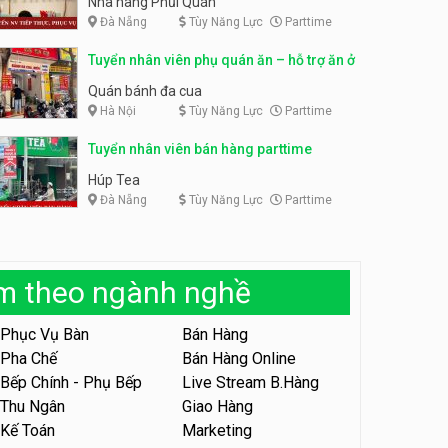
Nhà hàng Phủi Quán
Đà Nẵng
Tùy Năng Lực
Parttime
Tuyển nhân viên phục vụ ca
tối – quán kem dừa
Tuyển nhân viên pha chế,
Tuyển nhân viên phụ quán ăn – hỗ trợ ăn ở
phục vụ bàn parttime
Quán kem dừa
Cafe Vợt
Quán bánh đa cua
Hà Nội
Tùy Năng Lực
Parttime
Tuyển nhân viên phụ bếp –
Bún Đậu Mắm Tôm – Bếp
Tiên
Tuyển nhân viên bán hàng parttime
Bún Đậu Mắm Tôm - Bếp Tiên
Húp Tea
Đà Nẵng
Tùy Năng Lực
Parttime
Tuyển nhân viên phụ quán ăn
– hỗ trợ ăn ở
Quán bánh đa cua
àm theo ngành nghề
Tuyển nhân viên sale,
marketing
Phục Vụ Bàn
Bán Hàng
Công ty
Pha Chế
Bán Hàng Online
Bếp Chính - Phụ Bếp
Live Stream B.Hàng
Tuyển nhân viên bán hàng
parttime
Thu Ngân
Giao Hàng
Kế Toán
Marketing
GÀ GÔ FASTFOOD