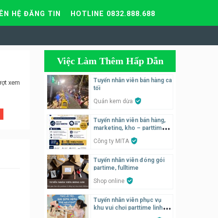
IÊN HỆ ĐĂNG TIN
HOTLINE 0832.888.688
Việc Làm Thêm Hấp Dẫn
Tuyển nhân viên bán hàng ca
ượt xem
tối
Quán kem dừa
Tuyển nhân viên bán hàng,
marketing, kho – parttime,
fulltime
Công ty MITA
Tuyển nhân viên đóng gói
partime, fulltime
Shop online
Tuyển nhân viên phục vụ
khu vui chơi parttime linh
động