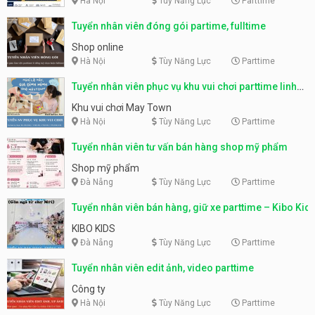
Hà Nội
Tùy Năng Lực
Parttime
Tuyển nhân viên đóng gói partime, fulltime
Shop online
Hà Nội
Tùy Năng Lực
Parttime
Tuyển nhân viên phục vụ khu vui chơi parttime linh
động
Khu vui chơi May Town
Hà Nội
Tùy Năng Lực
Parttime
Tuyển nhân viên tư vấn bán hàng shop mỹ phẩm
Shop mỹ phẩm
Đà Nẵng
Tùy Năng Lực
Parttime
Tuyển nhân viên bán hàng, giữ xe parttime – Kibo Kid
KIBO KIDS
Đà Nẵng
Tùy Năng Lực
Parttime
Tuyển nhân viên edit ảnh, video parttime
Công ty
Hà Nội
Tùy Năng Lực
Parttime