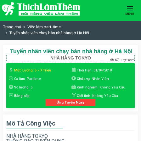
Skip to content
MENU
Trang chủ
Việc làm part-time
Tuyển nhân viên chạy bàn nhà hàng ở Hà Nội
Tuyển nhân viên chạy bàn nhà hàng ở Hà Nội
NHÀ HÀNG TOKYO
67 Lượt xem
Mức Lương:
5 - 7 Triệu
Thời Hạn:
01/04/2018
Ca làm:
Parttime
Chức vụ:
Nhân Viên
Số lượng:
5
Kinh nghiệm:
Không Yêu Cầu
Bằng cấp:
Giới tính:
Không Yêu Cầu
Ứng Tuyển Ngay
Mô Tả Công Việc
NHÀ HÀNG TOKYO