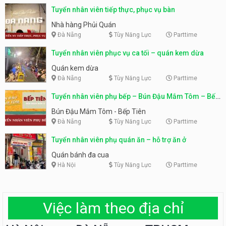
Tuyển nhân viên tiếp thực, phục vụ bàn
Nhà hàng Phủi Quán
Đà Nẵng
Tùy Năng Lực
Parttime
Tuyển nhân viên phục vụ ca tối – quán kem dừa
Quán kem dừa
Đà Nẵng
Tùy Năng Lực
Parttime
Tuyển nhân viên phụ bếp – Bún Đậu Mắm Tôm – Bếp
Tiên
Bún Đậu Mắm Tôm - Bếp Tiên
Đà Nẵng
Tùy Năng Lực
Parttime
Tuyển nhân viên phụ quán ăn – hỗ trợ ăn ở
Quán bánh đa cua
Hà Nội
Tùy Năng Lực
Parttime
Việc làm theo địa chỉ