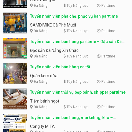
Đà Nẵng
Tùy Năng Lực
Parttime
Tuyển nhân viên pha chế, phục vụ bàn parttime
SAMDIMIKE Cà Phê Muối
Đà Nẵng
Tùy Năng Lực
Parttime
Tuyển nhân viên bán hàng parttime – đặc sản Đà
Nẵng
Đặc sản Đà Nẵng Xin Chào
Đà Nẵng
Tùy Năng Lực
Parttime
Tuyển nhân viên bán hàng ca tối
Quán kem dừa
Đà Nẵng
Tùy Năng Lực
Parttime
Tuyển nhân viên thời vụ bếp bánh, shipper parttime
Tiệm bánh ngọt
Đà Nẵng
Tùy Năng Lực
Parttime
Tuyển nhân viên bán hàng, marketing, kho –
parttime, fulltime
Công ty MITA