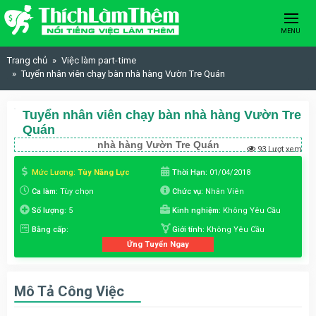
Skip to content
MENU
Trang chủ
Việc làm part-time
Tuyển nhân viên chạy bàn nhà hàng Vườn Tre Quán
Tuyển nhân viên chạy bàn nhà hàng Vườn Tre
Quán
nhà hàng Vườn Tre Quán
93 Lượt xem
Mức Lương:
Tùy Năng Lực
Thời Hạn:
01/04/2018
Ca làm:
Tùy chọn
Chức vụ:
Nhân Viên
Số lượng:
5
Kinh nghiệm:
Không Yêu Cầu
Bằng cấp:
Giới tính:
Không Yêu Cầu
Ứng Tuyển Ngay
Mô Tả Công Việc