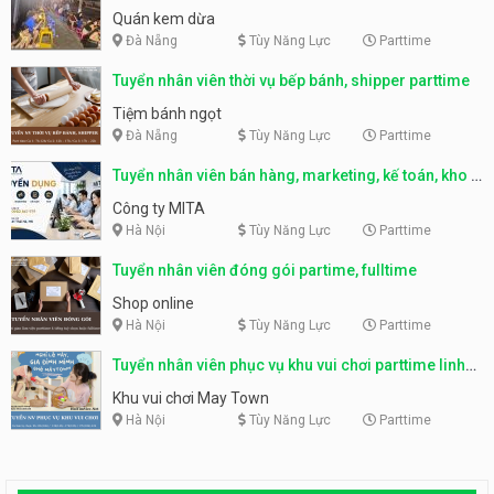
Quán kem dừa
Đà Nẵng
Tùy Năng Lực
Parttime
Tuyển nhân viên thời vụ bếp bánh, shipper parttime
Tiệm bánh ngọt
Đà Nẵng
Tùy Năng Lực
Parttime
Tuyển nhân viên bán hàng, marketing, kế toán, kho –
parttime, fulltime
Công ty MITA
Hà Nội
Tùy Năng Lực
Parttime
Tuyển nhân viên đóng gói partime, fulltime
Shop online
Hà Nội
Tùy Năng Lực
Parttime
Tuyển nhân viên phục vụ khu vui chơi parttime linh
động
Khu vui chơi May Town
Hà Nội
Tùy Năng Lực
Parttime