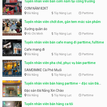
Tuyển nhân viên bán cơm nắm tại cổng trường
CƠM NẮM 82KT
Đà Nẵng
Tùy Năng Lực
Parttime
Tuyển nhân viên chốt đơn, gắn tem mác sản phẩm
Xưởng quần áo
Hồ Chí Minh
Tùy Năng Lực
Parttime
Tuyển nhân viên bán cafe mang đi parttime, fulltime
Cafe mang đi
Đà Nẵng
Tùy Năng Lực
Parttime
Tuyển nhân viên pha chế, phục vụ bàn parttime
SAMDIMIKE Cà Phê Muối
Đà Nẵng
Tùy Năng Lực
Parttime
Tuyển nhân viên bán hàng parttime – đặc sản Đà
Nẵng
Đặc sản Đà Nẵng Xin Chào
Đà Nẵng
Tùy Năng Lực
Parttime
Tuyển nhân viên bán hàng ca tối