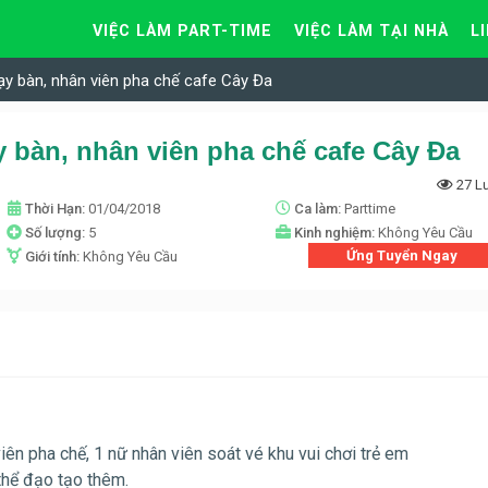
VIỆC LÀM PART-TIME
VIỆC LÀM TẠI NHÀ
L
ạy bàn, nhân viên pha chế cafe Cây Đa
 bàn, nhân viên pha chế cafe Cây Đa
27 L
Thời Hạn:
01/04/2018
Ca làm:
Parttime
Số lượng:
5
Kinh nghiệm:
Không Yêu Cầu
Ứng Tuyển Ngay
Giới tính:
Không Yêu Cầu
iên pha chế, 1 nữ nhân viên soát vé khu vui chơi trẻ em
thể đạo tạo thêm.