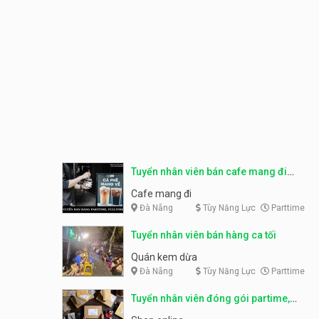
Tuyển nhân viên bán cafe mang đi
parttime, fulltime
Cafe mang đi
Đà Nẵng
Tùy Năng Lực
Parttime
Tuyển nhân viên bán hàng ca tối
Quán kem dừa
Đà Nẵng
Tùy Năng Lực
Parttime
Tuyển nhân viên đóng gói partime,
fulltime