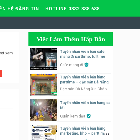
IÊN HỆ ĐĂNG TIN
HOTLINE 0832.888.688
Việc Làm Thêm Hấp Dẫn
Tuyển nhân viên bán cafe
ượt xem
mang đi parttime, fulltime
Cafe mang đi
Tuyển nhân viên bán hàng
parttime – đặc sản Đà Nẵng
Đặc sản Đà Nẵng Xin Chào
Tuyển nhân viên bán hàng ca
tối
Quán kem dừa
Tuyển nhân viên bán hàng,
marketing, kho – parttime,
fulltime