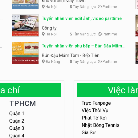
Khu vui chơi May Town
Hà Nội
Tùy Năng Lực
Parttime
e
Tuyển nhân viên edit ảnh, video parttime
Công ty
Hà Nội
Tùy Năng Lực
Parttime
em
Tuyển nhân viên phụ bếp – Bún Đậu Mắm
Tôm – Bếp Tiên
Bún Đậu Mắm Tôm - Bếp Tiên
Đà Nẵng
Tùy Năng Lực
Parttime
a chỉ
Việc l
TPHCM
Trực Fanpage
Việc Thời Vụ
Quận 1
Phát Tờ Rơi
Quận 2
Nhặt Bóng Tennis
Quận 3
Gia Sư
Quận 4