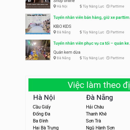
Shop online
Hà Nội
Tùy Năng Lực
Parttime
Tuyển nhân viên bán hàng, giữ xe parttim
– Kibo Kid
KIBO KIDS
Đà Nẵng
Tùy Năng Lực
Parttime
Tuyển nhân viên phục vụ ca tối – quán k
dừa
Quán kem dừa
Đà Nẵng
Tùy Năng Lực
Parttime
Việc làm theo đị
Hà Nội
Đà Nẵng
Cầu Giấy
Hải Châu
Đống Đa
Thanh Khê
Ba Đình
Sơn Trà
Hai Bà Trưng
Ngũ Hành Sơn