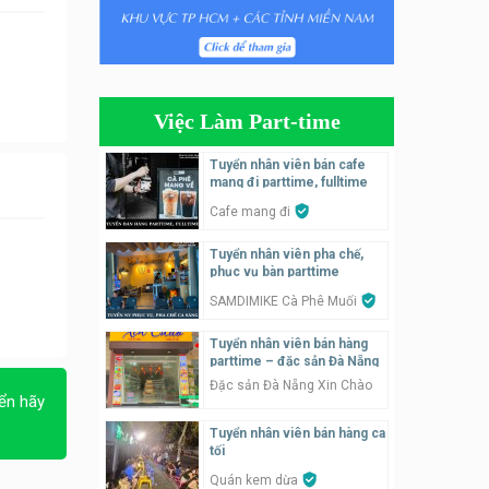
Tuyển nhân viên phụ quán ăn
– hỗ trợ ăn ở
Quán bánh đa cua
Việc Làm Part-time
Tuyển nhân viên bán hàng
parttime
Tuyển nhân viên bán cafe
mang đi parttime, fulltime
GÀ GÔ FASTFOOD
Cafe mang đi
Tuyển nhân viên bán hàng
Tuyển nhân viên pha chế,
parttime
phục vụ bàn parttime
Húp Tea
SAMDIMIKE Cà Phê Muối
Tuyển nhân viên pha chế
Tuyển nhân viên bán hàng
tiệm trà sữa
parttime – đặc sản Đà Nẵng
TRÀ SỮA THÁI LAN
Đặc sản Đà Nẵng Xin Chào
SONGKRAN
ển hãy
Tuyển nhân viên bán hàng ca
Tuyển nhân viên tư vấn bán
tối
hàng tiệm bánh ngọt
Quán kem dừa
Tiệm bánh ngọt