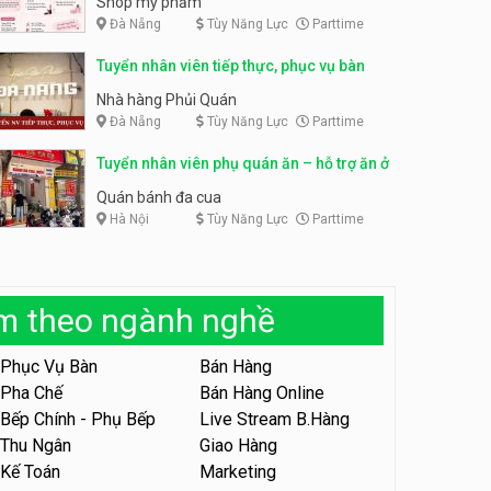
Shop mỹ phẩm
Đà Nẵng
Tùy Năng Lực
Parttime
Tuyển nhân viên bán hàng,
giữ xe parttime – Kibo Kid
Tuyển nhân viên content,
Tuyển nhân viên tiếp thực, phục vụ bàn
trực page, thu ngân parttime
KIBO KIDS
lương cao
GRAVI ESCAPE ROOM
Nhà hàng Phủi Quán
Đà Nẵng
Tùy Năng Lực
Parttime
Tuyển nhân viên edit ảnh,
video parttime
Tuyển nhân viên phụ quán ăn – hỗ trợ ăn ở
Công ty
Quán bánh đa cua
Hà Nội
Tùy Năng Lực
Parttime
Tuyển nhân viên tiếp thực,
phục vụ bàn
Nhà hàng Phủi Quán
àm theo ngành nghề
Tuyển nhân viên phục vụ ca
tối – quán kem dừa
Phục Vụ Bàn
Bán Hàng
Quán kem dừa
Pha Chế
Bán Hàng Online
Bếp Chính - Phụ Bếp
Live Stream B.Hàng
Tuyển nhân viên phụ bếp –
Bún Đậu Mắm Tôm – Bếp
Thu Ngân
Giao Hàng
Tiên
Bún Đậu Mắm Tôm - Bếp Tiên
Kế Toán
Marketing