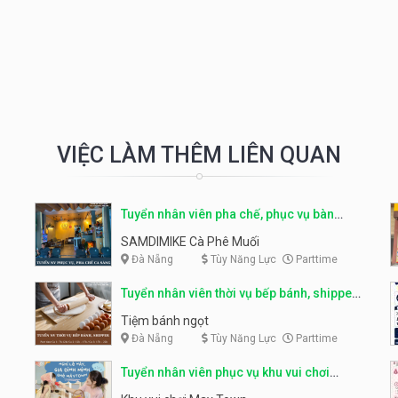
VIỆC LÀM THÊM LIÊN QUAN
Tuyển nhân viên pha chế, phục vụ bàn
parttime
SAMDIMIKE Cà Phê Muối
Đà Nẵng
Tùy Năng Lực
Parttime
Tuyển nhân viên thời vụ bếp bánh, shipper
parttime
Tiệm bánh ngọt
Đà Nẵng
Tùy Năng Lực
Parttime
Tuyển nhân viên phục vụ khu vui chơi
parttime linh động