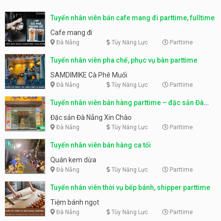
Tuyển nhân viên bán cafe mang đi parttime, fulltime
Cafe mang đi
Đà Nẵng
Tùy Năng Lực
Parttime
Tuyển nhân viên pha chế, phục vụ bàn parttime
SAMDIMIKE Cà Phê Muối
Đà Nẵng
Tùy Năng Lực
Parttime
Tuyển nhân viên bán hàng parttime – đặc sản Đà
Nẵng
Đặc sản Đà Nẵng Xin Chào
Đà Nẵng
Tùy Năng Lực
Parttime
Tuyển nhân viên bán hàng ca tối
Quán kem dừa
Đà Nẵng
Tùy Năng Lực
Parttime
Tuyển nhân viên thời vụ bếp bánh, shipper parttime
Tiệm bánh ngọt
Đà Nẵng
Tùy Năng Lực
Parttime