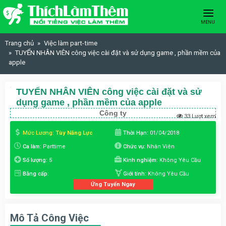
Skip to content
MENU
Trang chủ
Việc làm part-time
TUYỂN NHÂN VIÊN công việc cài đặt và sử dụng game , phần mềm của
apple
TUYỂN NHÂN VIÊN công việc cài đặt và sử
dụng game , phần mềm của apple
Công ty
33 Lượt xem
Mức Lương:
Tùy Năng Lực
Thời Hạn:
01/04/2018
Ca làm:
Parttime
Chức vụ:
Nhân Viên
Số lượng:
5
Kinh nghiệm:
Không Yêu Cầu
Bằng cấp:
Giới tính:
Không Yêu Cầu
Ứng Tuyển Ngay
Mô Tả Công Việc