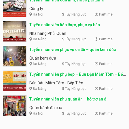
Công ty
Hà Nội
Tùy Năng Lực
Parttime
Tuyển nhân viên tiếp thực, phục vụ bàn
Nhà hàng Phủi Quán
Đà Nẵng
Tùy Năng Lực
Parttime
Tuyển nhân viên phục vụ ca tối – quán kem dừa
Quán kem dừa
Đà Nẵng
Tùy Năng Lực
Parttime
Tuyển nhân viên phụ bếp – Bún Đậu Mắm Tôm – Bếp
Tiên
Bún Đậu Mắm Tôm - Bếp Tiên
Đà Nẵng
Tùy Năng Lực
Parttime
Tuyển nhân viên phụ quán ăn – hỗ trợ ăn ở
Quán bánh đa cua
Hà Nội
Tùy Năng Lực
Parttime