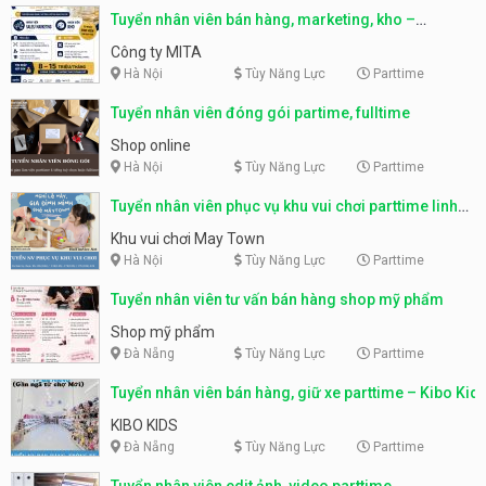
Tuyển nhân viên bán hàng, marketing, kho –
parttime, fulltime
Công ty MITA
Hà Nội
Tùy Năng Lực
Parttime
Tuyển nhân viên đóng gói partime, fulltime
Shop online
Hà Nội
Tùy Năng Lực
Parttime
Tuyển nhân viên phục vụ khu vui chơi parttime linh
động
Khu vui chơi May Town
Hà Nội
Tùy Năng Lực
Parttime
Tuyển nhân viên tư vấn bán hàng shop mỹ phẩm
Shop mỹ phẩm
Đà Nẵng
Tùy Năng Lực
Parttime
Tuyển nhân viên bán hàng, giữ xe parttime – Kibo Kid
KIBO KIDS
Đà Nẵng
Tùy Năng Lực
Parttime
Tuyển nhân viên edit ảnh, video parttime