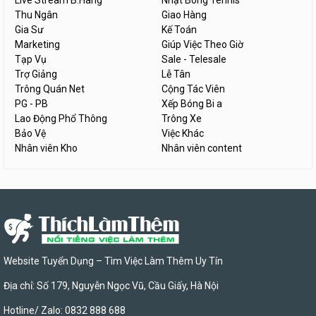
Live Stream B.Hàng
Nhặt Bóng Tennis
Thu Ngân
Giao Hàng
Gia Sư
Kế Toán
Marketing
Giúp Việc Theo Giờ
Tạp Vụ
Sale - Telesale
Trợ Giảng
Lễ Tân
Trông Quán Net
Cộng Tác Viên
PG - PB
Xếp Bóng Bi a
Lao Động Phổ Thông
Trông Xe
Bảo Vệ
Việc Khác
Nhân viên Kho
Nhân viên content
Website Tuyển Dụng – Tìm Việc Làm Thêm Uy Tín
Địa chỉ: Số 179, Nguyễn Ngọc Vũ, Cầu Giấy, Hà Nội
Hotline/ Zalo: 0832 888 688