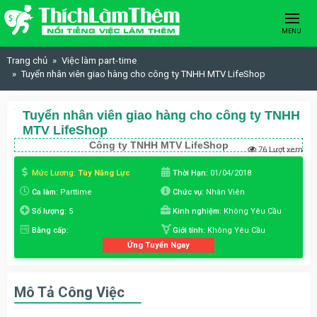
Skip to content
MENU
Trang chủ
Việc làm part-time
Tuyển nhân viên giao hàng cho công ty TNHH MTV LifeShop
Tuyển nhân viên giao hàng cho công ty TNHH
MTV LifeShop
Công ty TNHH MTV LifeShop
76 Lượt xem
Mức Lương:
Tùy Năng Lực
Thời Hạn:
01/04/2018
Ca làm:
Parttime
Chức vụ:
Nhân Viên
Số lượng:
5
Kinh nghiệm:
Không Yêu Cầu
Bằng cấp:
Giới tính:
Không Yêu Cầu
Ứng Tuyển Ngay
Mô Tả Công Việc