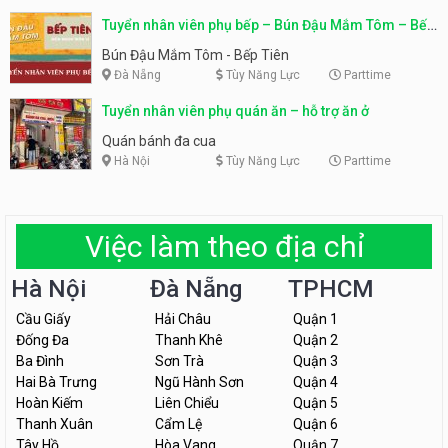
Tuyển nhân viên phụ bếp – Bún Đậu Mắm Tôm – Bếp
Tiên
Bún Đậu Mắm Tôm - Bếp Tiên
Đà Nẵng
Tùy Năng Lực
Parttime
Tuyển nhân viên phụ quán ăn – hỗ trợ ăn ở
Quán bánh đa cua
Hà Nội
Tùy Năng Lực
Parttime
Việc làm theo địa chỉ
Hà Nội
Đà Nẵng
TPHCM
Cầu Giấy
Hải Châu
Quận 1
Đống Đa
Thanh Khê
Quận 2
Ba Đình
Sơn Trà
Quận 3
Hai Bà Trưng
Ngũ Hành Sơn
Quận 4
Hoàn Kiếm
Liên Chiểu
Quận 5
Thanh Xuân
Cẩm Lệ
Quận 6
Tây Hồ
Hòa Vang
Quận 7