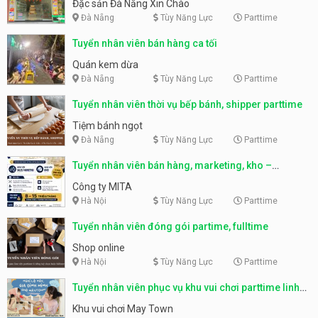
Nẵng
Đặc sản Đà Nẵng Xin Chào
Đà Nẵng
Tùy Năng Lực
Parttime
Tuyển nhân viên bán hàng ca tối
Quán kem dừa
Đà Nẵng
Tùy Năng Lực
Parttime
Tuyển nhân viên thời vụ bếp bánh, shipper parttime
Tiệm bánh ngọt
Đà Nẵng
Tùy Năng Lực
Parttime
Tuyển nhân viên bán hàng, marketing, kho –
parttime, fulltime
Công ty MITA
Hà Nội
Tùy Năng Lực
Parttime
Tuyển nhân viên đóng gói partime, fulltime
Shop online
Hà Nội
Tùy Năng Lực
Parttime
Tuyển nhân viên phục vụ khu vui chơi parttime linh
động
Khu vui chơi May Town