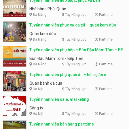
Tuyển nhân viên tiếp thực, phục vụ bàn
Nhà hàng Phủi Quán
Đà Nẵng
Tùy Năng Lực
Parttime
Tuyển nhân viên phục vụ ca tối – quán kem dừa
Quán kem dừa
Đà Nẵng
Tùy Năng Lực
Parttime
Tuyển nhân viên phụ bếp – Bún Đậu Mắm Tôm – Bếp
Tiên
Bún Đậu Mắm Tôm - Bếp Tiên
Đà Nẵng
Tùy Năng Lực
Parttime
Tuyển nhân viên phụ quán ăn – hỗ trợ ăn ở
Quán bánh đa cua
Hà Nội
Tùy Năng Lực
Parttime
Tuyển nhân viên sale, marketing
Công ty
Hà Nội
Tùy Năng Lực
Parttime
Tuyển nhân viên bán hàng parttime