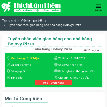
Skip to content
MENU
Trang chủ
Việc làm part-time
Tuyển nhân viên giao hàng cho nhà hàng Bolovy Pizza
Tuyển nhân viên giao hàng cho nhà hàng
Bolovy Pizza
nhà hàng Bolovy Pizza
23 Lượt xem
Mức Lương:
2 - 3 Triệu
Thời Hạn:
01/04/2018
Ca làm:
Parttime
Chức vụ:
Nhân Viên
Số lượng:
5
Kinh nghiệm:
Không Yêu Cầu
Bằng cấp:
Giới tính:
Không Yêu Cầu
Ứng Tuyển Ngay
Mô Tả Công Việc