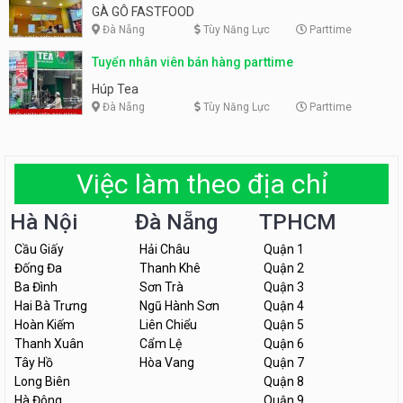
GÀ GÔ FASTFOOD
Đà Nẵng
Tùy Năng Lực
Parttime
Tuyển nhân viên bán hàng parttime
Húp Tea
Đà Nẵng
Tùy Năng Lực
Parttime
Việc làm theo địa chỉ
Hà Nội
Đà Nẵng
TPHCM
Cầu Giấy
Hải Châu
Quận 1
Đống Đa
Thanh Khê
Quận 2
Ba Đình
Sơn Trà
Quận 3
Hai Bà Trưng
Ngũ Hành Sơn
Quận 4
Hoàn Kiếm
Liên Chiểu
Quận 5
Thanh Xuân
Cẩm Lệ
Quận 6
Tây Hồ
Hòa Vang
Quận 7
Long Biên
Quận 8
Hà Đông
Quận 9