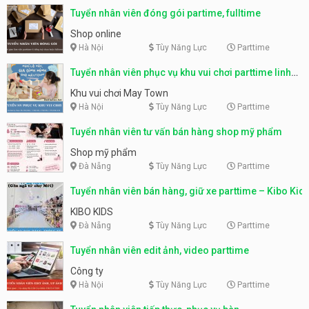
Tuyển nhân viên đóng gói partime, fulltime
Shop online
Hà Nội
Tùy Năng Lực
Parttime
Tuyển nhân viên phục vụ khu vui chơi parttime linh
động
Khu vui chơi May Town
Hà Nội
Tùy Năng Lực
Parttime
Tuyển nhân viên tư vấn bán hàng shop mỹ phẩm
Shop mỹ phẩm
Đà Nẵng
Tùy Năng Lực
Parttime
Tuyển nhân viên bán hàng, giữ xe parttime – Kibo Kid
KIBO KIDS
Đà Nẵng
Tùy Năng Lực
Parttime
Tuyển nhân viên edit ảnh, video parttime
Công ty
Hà Nội
Tùy Năng Lực
Parttime