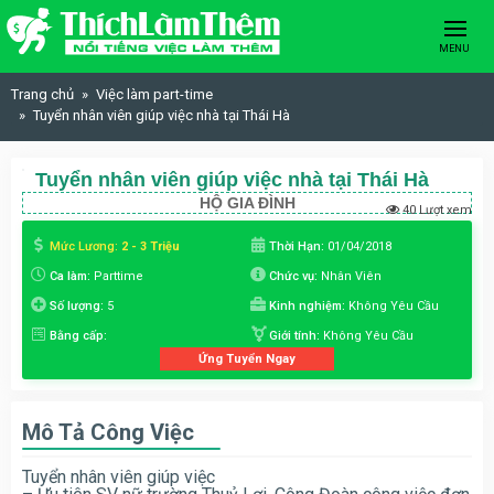
Skip to content
MENU
Trang chủ
Việc làm part-time
Tuyển nhân viên giúp việc nhà tại Thái Hà
Tuyển nhân viên giúp việc nhà tại Thái Hà
HỘ GIA ĐÌNH
40 Lượt xem
Mức Lương:
2 - 3 Triệu
Thời Hạn:
01/04/2018
Ca làm:
Parttime
Chức vụ:
Nhân Viên
Số lượng:
5
Kinh nghiệm:
Không Yêu Cầu
Bằng cấp:
Giới tính:
Không Yêu Cầu
Ứng Tuyển Ngay
Mô Tả Công Việc
Tuyển nhân viên giúp việc