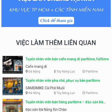
VIỆC LÀM THÊM LIÊN QUAN
Tuyển nhân viên bán cafe mang đi parttime, fulltime
Cafe mang đi
Đà Nẵng
Tùy Năng Lực
Parttime
Tuyển nhân viên pha chế, phục vụ bàn parttime
SAMDIMIKE Cà Phê Muối
Đà Nẵng
Tùy Năng Lực
Parttime
Tuyển nhân viên bán hàng parttime – đặc sản Đà
Nẵng
Đặc sản Đà Nẵng Xin Chào