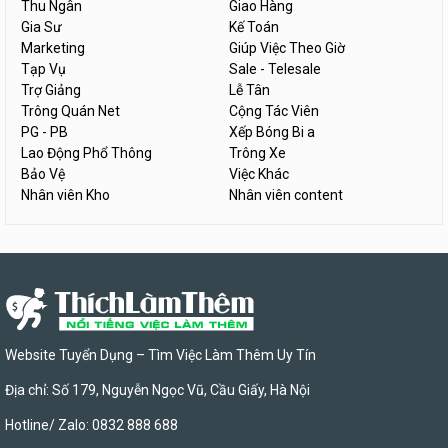
Thu Ngân
Giao Hàng
Gia Sư
Kế Toán
Marketing
Giúp Việc Theo Giờ
Tạp Vụ
Sale - Telesale
Trợ Giảng
Lễ Tân
Trông Quán Net
Cộng Tác Viên
PG - PB
Xếp Bóng Bi a
Lao Động Phổ Thông
Trông Xe
Bảo Vệ
Việc Khác
Nhân viên Kho
Nhân viên content
Website Tuyển Dụng – Tìm Việc Làm Thêm Uy Tín
Địa chỉ: Số 179, Nguyễn Ngọc Vũ, Cầu Giấy, Hà Nội
Hotline/ Zalo: 0832 888 688