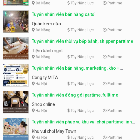
Đà Nẵng
Tùy Năng Lực
Parttime
Tuyển nhân viên bán hàng ca tối
Quán kem dừa
Đà Nẵng
Tùy Năng Lực
Parttime
Tuyển nhân viên thời vụ bếp bánh, shipper parttime
Tiệm bánh ngọt
Đà Nẵng
Tùy Năng Lực
Parttime
Tuyển nhân viên bán hàng, marketing, kho –
parttime, fulltime
Công ty MITA
Hà Nội
Tùy Năng Lực
Parttime
Tuyển nhân viên đóng gói partime, fulltime
Shop online
Hà Nội
Tùy Năng Lực
Parttime
Tuyển nhân viên phục vụ khu vui chơi parttime linh
động
Khu vui chơi May Town
Hà Nội
Tùy Năng Lực
Parttime