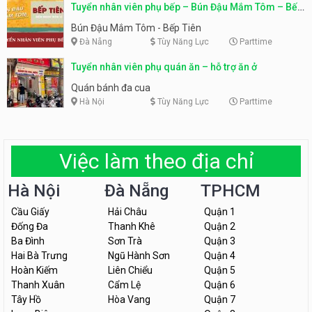
Tuyển nhân viên phụ bếp – Bún Đậu Mắm Tôm – Bếp
Tiên
Bún Đậu Mắm Tôm - Bếp Tiên
Đà Nẵng
Tùy Năng Lực
Parttime
Tuyển nhân viên phụ quán ăn – hỗ trợ ăn ở
Quán bánh đa cua
Hà Nội
Tùy Năng Lực
Parttime
Việc làm theo địa chỉ
Hà Nội
Đà Nẵng
TPHCM
Cầu Giấy
Hải Châu
Quận 1
Đống Đa
Thanh Khê
Quận 2
Ba Đình
Sơn Trà
Quận 3
Hai Bà Trưng
Ngũ Hành Sơn
Quận 4
Hoàn Kiếm
Liên Chiểu
Quận 5
Thanh Xuân
Cẩm Lệ
Quận 6
Tây Hồ
Hòa Vang
Quận 7