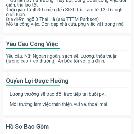
– Ưu tiên SV nữ trường Thuỷ Lợi, Công Đoàn công việc đơn
giản, thù lao tốt.
Thời gian: từ 4h30 chiều đến 8h30 tối. Làm từ T2-T6, nghỉ
cuối tuần.
Địa điểm: ngõ 3 Thái Hà (sau TTTM Parkson)
Mô tả công việc: Dọn dẹp nhà cửa, phụ việc vặt trong nhà.
Yêu Cầu Công Việc
Yêu cầu: Nữ. Ngoan ngoãn, sạch sẽ. Lương: thỏa thuận
(lương cao + có thưởng). Ăn bữa tối với gia đình.
Quyền Lợi Được Hưởng
Lương thưởng sẽ trao đổi trực tiếp tại buổi pv .
Môi trường làm việc thân thiện, vui vẻ, thoải mái
Hồ Sơ Bao Gồm