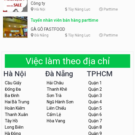
Công ty
Hà Nội
Tùy Năng Lực
Parttime
Tuyển nhân viên bán hàng parttime
GÀ GÔ FASTFOOD
Đà Nẵng
Tùy Năng Lực
Parttime
Việc làm theo địa chỉ
Hà Nội
Đà Nẵng
TPHCM
Cầu Giấy
Hải Châu
Quận 1
Đống Đa
Thanh Khê
Quận 2
Ba Đình
Sơn Trà
Quận 3
Hai Bà Trưng
Ngũ Hành Sơn
Quận 4
Hoàn Kiếm
Liên Chiểu
Quận 5
Thanh Xuân
Cẩm Lệ
Quận 6
Tây Hồ
Hòa Vang
Quận 7
Long Biên
Quận 8
Hà Đông
Quận 9