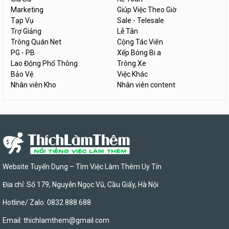
Marketing
Giúp Việc Theo Giờ
Tạp Vụ
Sale - Telesale
Trợ Giảng
Lễ Tân
Trông Quán Net
Cộng Tác Viên
PG - PB
Xếp Bóng Bi a
Lao Động Phổ Thông
Trông Xe
Bảo Vệ
Việc Khác
Nhân viên Kho
Nhân viên content
Website Tuyển Dụng – Tìm Việc Làm Thêm Uy Tín
Địa chỉ: Số 179, Nguyễn Ngọc Vũ, Cầu Giấy, Hà Nội
Hotline/ Zalo: 0832 888 688
Email:
thichlamthem@gmail.com