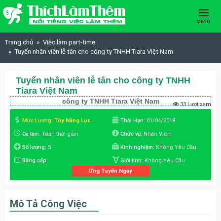
Skip to content
MENU
Trang chủ
Việc làm part-time
Tuyển nhân viên lễ tân cho công ty TNHH Tiara Việt Nam
Tuyển nhân viên lễ tân cho công ty TNHH
Tiara Việt Nam
công ty TNHH Tiara Việt Nam
33 Lượt xem
Mức Lương:
Tùy Năng Lực
Thời Hạn:
01/04/2018
Ca làm:
Toàn thời gian
Chức vụ:
Nhân Viên
Số lượng:
5
Kinh nghiệm:
Không Yêu Cầu
Bằng cấp:
Giới tính:
Không Yêu Cầu
Ứng Tuyển Ngay
Mô Tả Công Việc