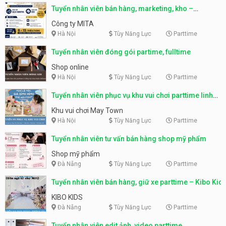
Tuyển nhân viên bán hàng, marketing, kho –
parttime, fulltime
Công ty MITA
Hà Nội
Tùy Năng Lực
Parttime
Tuyển nhân viên đóng gói partime, fulltime
Shop online
Hà Nội
Tùy Năng Lực
Parttime
Tuyển nhân viên phục vụ khu vui chơi parttime linh
động
Khu vui chơi May Town
Hà Nội
Tùy Năng Lực
Parttime
Tuyển nhân viên tư vấn bán hàng shop mỹ phẩm
Shop mỹ phẩm
Đà Nẵng
Tùy Năng Lực
Parttime
Tuyển nhân viên bán hàng, giữ xe parttime – Kibo Kid
KIBO KIDS
Đà Nẵng
Tùy Năng Lực
Parttime
Tuyển nhân viên edit ảnh, video parttime