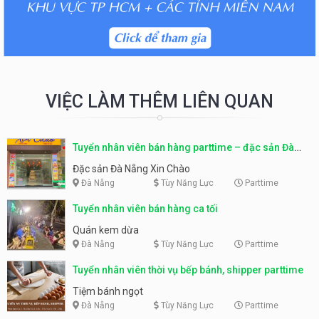
VIỆC LÀM THÊM LIÊN QUAN
Tuyển nhân viên bán hàng parttime – đặc sản Đà
Nẵng
Đặc sản Đà Nẵng Xin Chào
Đà Nẵng
Tùy Năng Lực
Parttime
Tuyển nhân viên bán hàng ca tối
Quán kem dừa
Đà Nẵng
Tùy Năng Lực
Parttime
Tuyển nhân viên thời vụ bếp bánh, shipper parttime
Tiệm bánh ngọt
Đà Nẵng
Tùy Năng Lực
Parttime