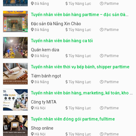
Đà Nẵng
Tùy Năng Lực
Parttime
Tuyển nhân viên bán hàng parttime – đặc sản Đà
Nẵng
Đặc sản Đà Nẵng Xin Chào
Đà Nẵng
Tùy Năng Lực
Parttime
Tuyển nhân viên bán hàng ca tối
Quán kem dừa
Đà Nẵng
Tùy Năng Lực
Parttime
Tuyển nhân viên thời vụ bếp bánh, shipper parttime
Tiệm bánh ngọt
Đà Nẵng
Tùy Năng Lực
Parttime
Tuyển nhân viên bán hàng, marketing, kế toán, kho –
parttime, fulltime
Công ty MITA
Hà Nội
Tùy Năng Lực
Parttime
Tuyển nhân viên đóng gói partime, fulltime
Shop online
Hà Nội
Tùy Năng Lực
Parttime