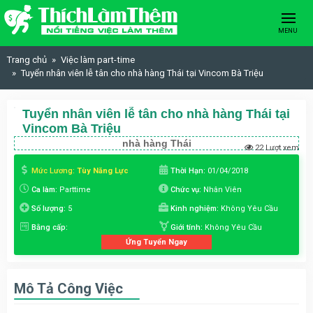
Skip to content
MENU
Trang chủ
Việc làm part-time
Tuyển nhân viên lễ tân cho nhà hàng Thái tại Vincom Bà Triệu
Tuyển nhân viên lễ tân cho nhà hàng Thái tại
Vincom Bà Triệu
nhà hàng Thái
22 Lượt xem
Mức Lương:
Tùy Năng Lực
Thời Hạn:
01/04/2018
Ca làm:
Parttime
Chức vụ:
Nhân Viên
Số lượng:
5
Kinh nghiệm:
Không Yêu Cầu
Bằng cấp:
Giới tính:
Không Yêu Cầu
Ứng Tuyển Ngay
Mô Tả Công Việc