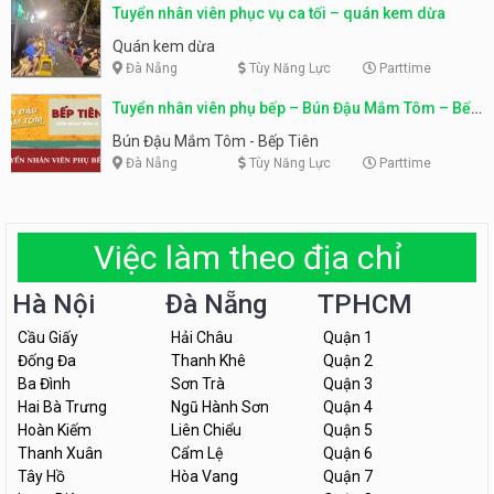
Tuyển nhân viên phục vụ ca tối – quán kem dừa
Quán kem dừa
Đà Nẵng
Tùy Năng Lực
Parttime
Tuyển nhân viên phụ bếp – Bún Đậu Mắm Tôm – Bếp
Tiên
Bún Đậu Mắm Tôm - Bếp Tiên
Đà Nẵng
Tùy Năng Lực
Parttime
Việc làm theo địa chỉ
Hà Nội
Đà Nẵng
TPHCM
Cầu Giấy
Hải Châu
Quận 1
Đống Đa
Thanh Khê
Quận 2
Ba Đình
Sơn Trà
Quận 3
Hai Bà Trưng
Ngũ Hành Sơn
Quận 4
Hoàn Kiếm
Liên Chiểu
Quận 5
Thanh Xuân
Cẩm Lệ
Quận 6
Tây Hồ
Hòa Vang
Quận 7