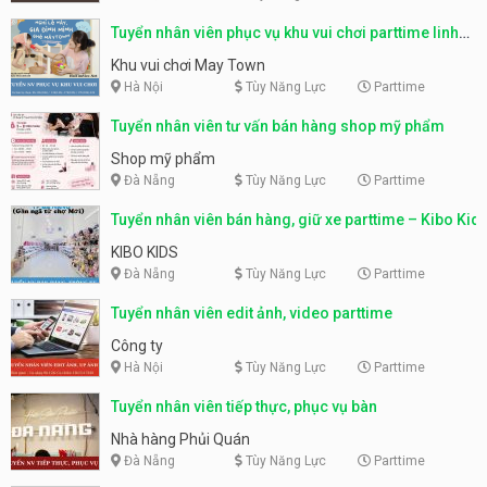
Tuyển nhân viên phục vụ khu vui chơi parttime linh
động
Khu vui chơi May Town
Hà Nội
Tùy Năng Lực
Parttime
Tuyển nhân viên tư vấn bán hàng shop mỹ phẩm
Shop mỹ phẩm
Đà Nẵng
Tùy Năng Lực
Parttime
Tuyển nhân viên bán hàng, giữ xe parttime – Kibo Kid
KIBO KIDS
Đà Nẵng
Tùy Năng Lực
Parttime
Tuyển nhân viên edit ảnh, video parttime
Công ty
Hà Nội
Tùy Năng Lực
Parttime
Tuyển nhân viên tiếp thực, phục vụ bàn
Nhà hàng Phủi Quán
Đà Nẵng
Tùy Năng Lực
Parttime