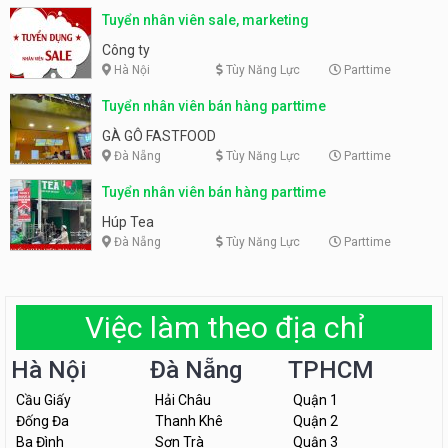
Tuyển nhân viên sale, marketing
Công ty
Hà Nội
Tùy Năng Lực
Parttime
Tuyển nhân viên bán hàng parttime
GÀ GÔ FASTFOOD
Đà Nẵng
Tùy Năng Lực
Parttime
Tuyển nhân viên bán hàng parttime
Húp Tea
Đà Nẵng
Tùy Năng Lực
Parttime
Việc làm theo địa chỉ
Hà Nội
Đà Nẵng
TPHCM
Cầu Giấy
Hải Châu
Quận 1
Đống Đa
Thanh Khê
Quận 2
Ba Đình
Sơn Trà
Quận 3