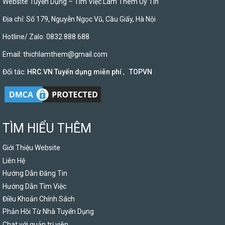
Website Tuyển Dụng – Tìm Việc Làm Thêm Uy Tín
Địa chỉ: Số 179, Nguyễn Ngọc Vũ, Cầu Giấy, Hà Nội
Hotline/ Zalo: 0832 888 688
Email:
thichlamthem@gmail.com
Đối tác:
HRC.VN Tuyển dụng miễn phí
,
TOPVN
TÌM HIỂU THÊM
Giới Thiệu Website
Liên Hệ
Hướng Dẫn Đăng Tin
Hướng Dẫn Tìm Việc
Điều Khoản Chính Sách
Phản Hồi Từ Nhà Tuyển Dụng
Chat với quản trị viên