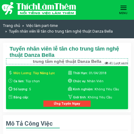
Skip to content
MENU
Trang chủ
Việc làm part-time
Tuyển nhân viên lễ tân cho trung tâm nghệ thuật Danza Bella
Tuyển nhân viên lễ tân cho trung tâm nghệ
thuật Danza Bella
trung tâm nghệ thuật Danza Bella
41 Lượt xem
Mức Lương:
Tùy Năng Lực
Thời Hạn:
01/04/2018
Ca làm:
Tùy chọn
Chức vụ:
Nhân Viên
Số lượng:
5
Kinh nghiệm:
Không Yêu Cầu
Bằng cấp:
Giới tính:
Không Yêu Cầu
Ứng Tuyển Ngay
Mô Tả Công Việc