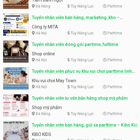
Đà Nẵng
Tùy Năng Lực
Parttime
Tuyển nhân viên bán hàng, marketing, kho –
parttime, fulltime
Công ty MITA
Hà Nội
Tùy Năng Lực
Parttime
Tuyển nhân viên đóng gói partime, fulltime
Shop online
Hà Nội
Tùy Năng Lực
Parttime
Tuyển nhân viên phục vụ khu vui chơi parttime linh
động
Khu vui chơi May Town
Hà Nội
Tùy Năng Lực
Parttime
Tuyển nhân viên tư vấn bán hàng shop mỹ phẩm
Shop mỹ phẩm
Đà Nẵng
Tùy Năng Lực
Parttime
Tuyển nhân viên bán hàng, giữ xe parttime – Kibo Kid
KIBO KIDS