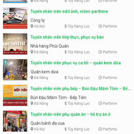
Đà Nẵng
Tùy Năng Lực
Parttime
Tuyển nhân viên edit ảnh, video parttime
Công ty
Hà Nội
Tùy Năng Lực
Parttime
Tuyển nhân viên tiếp thực, phục vụ bàn
Nhà hàng Phủi Quán
Đà Nẵng
Tùy Năng Lực
Parttime
Tuyển nhân viên phục vụ ca tối – quán kem dừa
Quán kem dừa
Đà Nẵng
Tùy Năng Lực
Parttime
Tuyển nhân viên phụ bếp – Bún Đậu Mắm Tôm – Bếp
Tiên
Bún Đậu Mắm Tôm - Bếp Tiên
Đà Nẵng
Tùy Năng Lực
Parttime
Tuyển nhân viên phụ quán ăn – hỗ trợ ăn ở
Quán bánh đa cua
Hà Nội
Tùy Năng Lực
Parttime